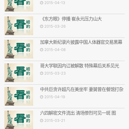
2015-04-13
《东方眼》停播 崔永元压力山大
2015-03-26
加拿大新纪录片披露中国人体器官交易黑幕
2015-04-08
哥大学联因内讧被解散 特殊幕后关系见光
2015-03-23
中共巨贪许超凡在美坐牢 妻舅曾在餐馆打杂
2015-04-19
六四解密文件流出 清场惨烈可见一斑 图
2015-03-21