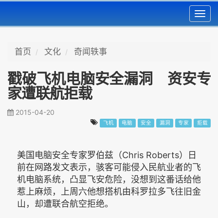
Toggl
navig
首页
文化
奇闻轶事
戳破飞机电脑安全漏洞 资安专
家遭联航拒载
2015-04-20
飞机
电脑
安全
漏洞
专家
拒载
美国电脑安全专家罗伯兹（Chris Roberts）日
前在网路发文表示，骇客可能侵入民航业者的飞
机电脑系统，凸显飞安危险，没想到这番话给他
惹上麻烦，上周六他想搭机由科罗拉多飞往旧金
山，却遭联合航空拒绝。