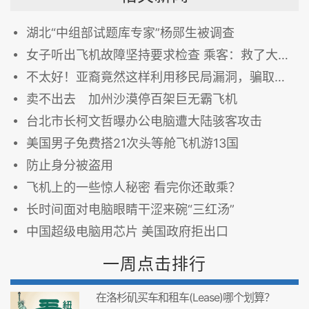
湖北“中组部试题库专家”杨郧生被调查
女子听出飞机故障坚持要求检查 乘客：救了大家一命
不太好！亚裔竟然这样利用移民局漏洞，骗取绿卡！
卖不出去 加州沙漠停百架巨无霸飞机
台北市长柯文哲曝办公电脑遭大陆骇客攻击
美国男子免费搭21次头等舱飞机游13国
防止身分被盗用
飞机上的一些惊人秘密 看完你还敢乘？
长时间面对电脑眼睛干涩来碗“三红汤”
中国超级电脑用芯片 美国政府拒出口
一周点击排行
在洛杉矶买车和租车(Lease)哪个划算？