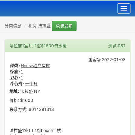
Toggl
navig
分类信息
租房 法拉盛
免费发布
法拉盛1室1厅1浴$1600包水暖
浏览:957
游客@ 2022-01-03
种类 :
House独户房屋
卧室 :
1
卫浴 :
1
介绍费 :
一个月
地址:
法拉盛 NY
价格: $1600
联系方式: 6014391313
法拉盛1室1卫1厨house二楼