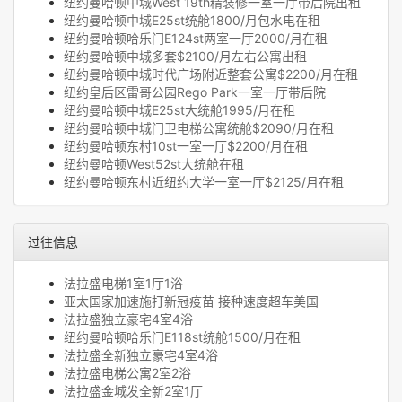
纽约曼哈顿中城West 19th精装修一室一厅带后院出租
纽约曼哈顿中城E25st统舱1800/月包水电在租
纽约曼哈顿哈乐门E124st两室一厅2000/月在租
纽约曼哈顿中城多套$2100/月左右公寓出租
纽约曼哈顿中城时代广场附近整套公寓$2200/月在租
纽约皇后区雷哥公园Rego Park一室一厅带后院
纽约曼哈顿中城E25st大统舱1995/月在租
纽约曼哈顿中城门卫电梯公寓统舱$2090/月在租
纽约曼哈顿东村10st一室一厅$2200/月在租
纽约曼哈顿West52st大统舱在租
纽约曼哈顿东村近纽约大学一室一厅$2125/月在租
过往信息
法拉盛电梯1室1厅1浴
亚太国家加速施打新冠疫苗 接种速度超车美国
法拉盛独立豪宅4室4浴
纽约曼哈顿哈乐门E118st统舱1500/月在租
法拉盛全新独立豪宅4室4浴
法拉盛电梯公寓2室2浴
法拉盛金城发全新2室1厅