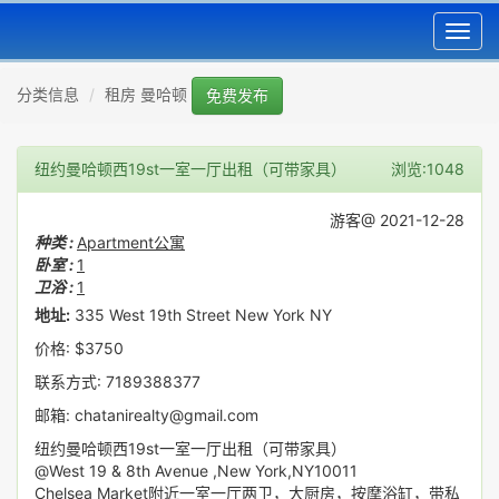
Toggl
navig
分类信息
租房 曼哈顿
免费发布
纽约曼哈顿西19st一室一厅出租（可带家具）
浏览:1048
游客@ 2021-12-28
种类 :
Apartment公寓
卧室 :
1
卫浴 :
1
地址:
335 West 19th Street New York NY
价格: $3750
联系方式: 7189388377
邮箱: chatanirealty@gmail.com
纽约曼哈顿西19st一室一厅出租（可带家具）
@West 19 & 8th Avenue ,New York,NY10011
Chelsea Market附近一室一厅两卫，大厨房，按摩浴缸，带私