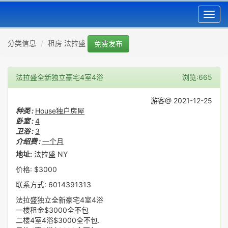
Toggl
navig
分类信息
租房 法拉盛
免费发布
法拉盛全新独立豪宅4室4浴
浏览:665
游客@ 2021-12-25
种类 :
House独户房屋
卧室 :
4
卫浴 :
3
介绍费 :
一个月
地址:
法拉盛 NY
价格: $3000
联系方式: 6014391313
法拉盛独立全新豪宅4室4浴
一楼租金$3000全不包
二楼4室4浴$3000全不包.