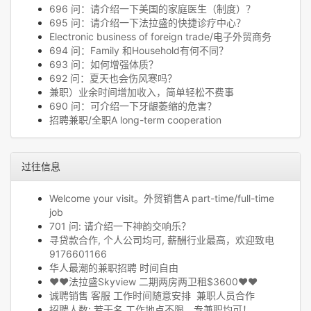
696 问：请介绍一下美国的家庭医生（制度）？
695 问：请介绍一下法拉盛的快捷诊疗中心？
Electronic business of foreign trade/电子外贸商务
694 问：Family 和Household有何不同？
693 问：如何增强体质？
692 问：夏天也会伤风寒吗？
兼职）业余时间增加收入，简单轻松不费事
690 问：可介绍一下牙龈萎缩的危害？
招聘兼职/全职A long-term cooperation
过往信息
Welcome your visit。外贸销售A part-time/full-time
job
701 问: 请介绍一下神韵交响乐？
寻贷款合作, 个人公司均可, 薪酬行业最高，欢迎致电
9176601166
华人最潮的兼职招聘 时间自由
❤❤法拉盛Skyview 二期两房两卫租$3600❤❤
诚聘销售 客服 工作时间随意安排 兼职人员合作
招聘人数: 若干名 工作地点不限，专兼职均可！