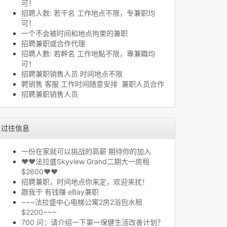
可！
招聘人数: 若干名 工作地点不限，专兼职均
可！
一个不会被时间和地点拘束的兼职
招聘兼职或合作代理
招聘人數: 若幹名 工作地點不限，專兼職均
可！
招聘兼职销售人员 时间地点不限
聘销售 客服 工作时间随意安排 兼职人员合作
招聘兼职销售人员
过往信息
一份在家就可以挑战的高薪 期待你的加入
❤❤法拉盛Skyview Grand二期大一房租
$2600❤❤
招聘兼职，时间地点你来定，欢迎来扰！
跟我干 有钱赚 eBay兼职
~~~法拉盛中心电梯公寓2房2浴包水租
$2200~~~
700 问：请介绍一下第一保健生活改善计划？