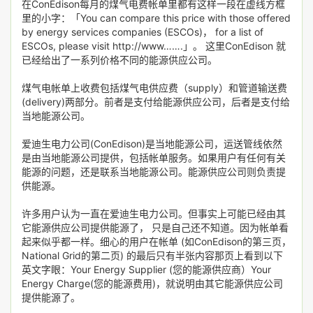
在ConEdison每月的煤气电费帐单里都有这样一段在虚线方框
里的小字：「You can compare this price with those offered
by energy services companies (ESCOs)， for a list of
ESCOs, please visit http://www…….」。 这里ConEdison 就
已经给出了一系列价格不同的能源供应公司。
煤气电帐单上收费包括煤气电供应费（supply）和管道输送费
(delivery)两部分。前者是支付给能源供应公司，后者是支付给
当地能源公司。
爱迪生电力公司(ConEdison)是当地能源公司，运送管线依然
是由当地能源公司提供，包括帐单服务。如果用户有任何有关
能源的问题，还是联系当地能源公司。能源供应公司则负责提
供能源。
许多用户认为一直在爱迪生电力公司。但事实上可能已经由其
它能源供应公司提供能源了， 只是自己还不知道。因为帐单看
起来似乎都一样。细心的用户在帐单 (如ConEdison的第三页，
National Grid的第二页) 的最后只有半张内容那页上看到以下
英文字眼：Your Energy Supplier (您的能源供应商）Your
Energy Charge(您的能源费用)，就说明由其它能源供应公司
提供能源了。