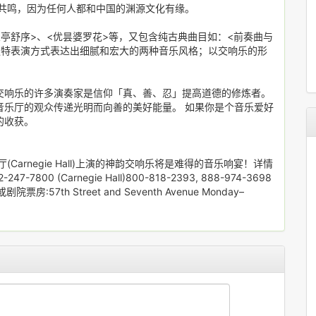
生共鸣，因为任何人都和中国的渊源文化有缘。
亭舒序>、<优昙婆罗花>等，又包含纯古典曲目如：<前奏曲与
独特表演方式表达出细腻和宏大的两种音乐风格；以交响乐的形
交响乐的许多演奏家是信仰「真、善、忍」提高道德的修炼者。
音乐厅的观众传递光明而向善的美好能量。 如果你是个音乐爱好
的收获。
arnegie Hall)上演的神韵交响乐将是难得的音乐响宴！详情
-7800 (Carnegie Hall)800-818-2393, 888-974-3698
g、或剧院票房:57th Street and Seventh Avenue Monday–