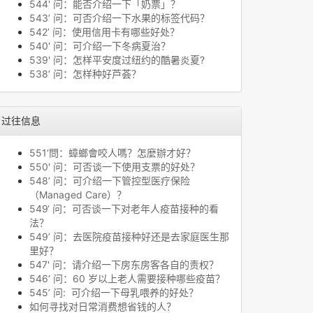
544' 问：能否介绍一下「奶票」？
543’ 问：可否介绍一下水果的标签代码？
542’ 问：使用信用卡有哪些好处？
540' 问：可介绍一下冬病夏治？
539' 问：怎样平安度过纽约的酷暑炎夏?
538’ 问：怎样种好芦荟？
过往信息
551‘問：蟑螂會咬人嗎？怎麼辦才好？
550' 问：可否谈一下使用支票的好处？
548’ 问：可介绍一下管控型医疗保险
（Managed Care）？
549‘ 问：可否谈一下对老年人疫苗接种的看
法？
549’ 问：去医院疫苗接种好还是去家庭医生那
里好？
547' 问：请介绍一下房东房客各自的责权？
546‘ 问：60 岁以上老人需要接种哪些疫苗？
545’ 问: 可介绍一下母乳喂养的好处？
如何寻找对日常消费想省钱的人？