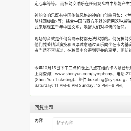
定心率等等。 而神韵交响乐在任何观众群中都能产
神韵交响乐既有中国传统风格的神韵自创曲目如：<兰
随想回旋曲>等；结合中国与西方乐器的运用这种最
式来展现五千年中国文明，唤醒人们对神佛的信仰。
现场的音效是任何音响器材都无法比拟的。何况神韵
他们凭著精湛演技和深厚诚意通过音乐向坐在卡内基
者当然不容错过，在聆赏中会得到更美的享受、更新
今年10月15日下午二点和晚上八点在纽约卡内基音乐厅(C
上网查询：www.shenyun.com/symphony、电话:212-247
(Shen Yun Ticketing)、邮件:ticketing@sy-pi.or
Saturday: 11 AM–6 PM Sunday: 12 PM～6 PM。
回复主题
內容