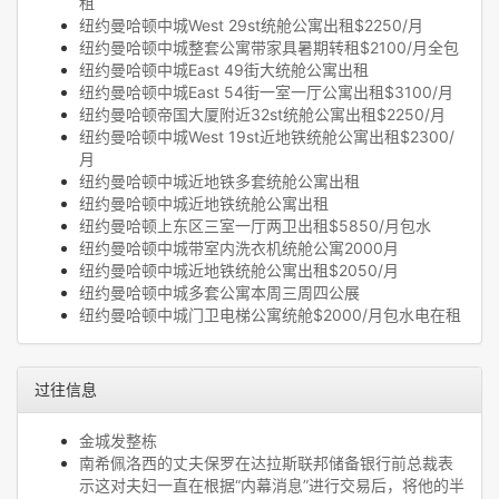
租
纽约曼哈顿中城West 29st统舱公寓出租$2250/月
纽约曼哈顿中城整套公寓带家具暑期转租$2100/月全包
纽约曼哈顿中城East 49街大统舱公寓出租
纽约曼哈顿中城East 54街一室一厅公寓出租$3100/月
纽约曼哈顿帝国大厦附近32st统舱公寓出租$2250/月
纽约曼哈顿中城West 19st近地铁统舱公寓出租$2300/
月
纽约曼哈顿中城近地铁多套统舱公寓出租
纽约曼哈顿中城近地铁统舱公寓出租
纽约曼哈顿上东区三室一厅两卫出租$5850/月包水
纽约曼哈顿中城带室内洗衣机统舱公寓2000月
纽约曼哈顿中城近地铁统舱公寓出租$2050/月
纽约曼哈顿中城多套公寓本周三周四公展
纽约曼哈顿中城门卫电梯公寓统舱$2000/月包水电在租
过往信息
金城发整栋
南希佩洛西的丈夫保罗在达拉斯联邦储备银行前总裁表
示这对夫妇一直在根据“内幕消息”进行交易后，将他的半