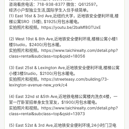
咨询看房电话：718-938-8377 微信：Q612597。
经济小户型独立生活,国际学生入住手续简单。
(1) East 16st & 3rd Ave,近纽约大学，近地铁安全便利环境,楼
梯公寓SRO（5楼), $1925/月包水暖电。
实拍照片和视频。https://youtu.be/2baMf8GTUxE
(2) West 19st & 8th Ave,近地铁安全便利环境,楼梯公寓小楼1
楼Studio，$2400/月包水暖。
实拍照片和视频。https://www.taichirealty.com/detail.php?
class=rental&subclass=top&qsid=18056
(3) East 25st & Lexington Ave,近地铁安全便利环境,楼梯公寓
小楼3楼Studio，$2100/月包水暖电。
实拍照片和视频。https://streeteasy.com/building/73-
lexington-avenue-new_york/c4
(4) East 32nd st &5th Ave,近地铁电梯公寓楼内洗衣4楼，一
室一厅卧室招单身女生室友，$1900/月包水暖电。
实拍照片和视频。https://www.taichirealty.com/detail.php?
class=rental&subclass=top&qsid=13973
(5) East 52st & 3rd Ave,近地铁安全便利环境,24小时门卫电