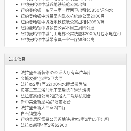
纽约曼哈顿中城近地铁统舱公寓出租
纽约曼哈顿上东区三室一厅两卫出租$5850/月包水
纽约曼哈顿中城带室内洗衣机统舱公寓2000月
纽约曼哈顿中城近地铁统舱公寓出租$2050/月
纽约曼哈顿中城多套公寓本周三周四公展
纽约曼哈顿中城门卫电梯公寓统舱$2000/月包水电在租
纽约曼哈顿中城带家具一室一厅短租公寓
过往信息
法拉盛全新装修3室2浴大厅有车位车库
金城发豪宅3室2卫大厅
法拉盛2室1厅$2100包水暖煤带后院
贝赛三室三浴加地下室后院车道洗烘机
法拉盛高级公寓2室2浴大厅洗烘机阳台
新中美全新屋4室2浴带阳台
法拉盛全新大三室2浴1厅
白石镇整栋
纽约皇后区雷哥公园近地铁超大3室2厅1.5卫出租
法拉盛新建4室2浴$2900