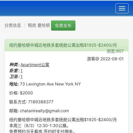
Toggl
navig
分类信息
租房 曼哈顿
免费发布
纽约曼哈顿中城近地铁多套统舱公寓出租$1925-$2400/月
浏览:907
游客@ 2022-08-01
种类 :
Apartment公寓
卧室 :
1
卫浴 :
1
地址:
73 Lexington Ave New York NY
价格: $2000
联系方式: 7189388377
邮箱: chatanirealty@gmail.com
纽约曼哈顿中城近地铁多套统舱公寓出租$1925-$2400/月
本周三（8/3）12:30-1:30公展。
免费预约当天看房,签约时支付佣金。