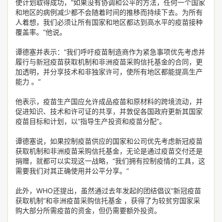
使计划取得成功，“如果没有协调和公平的方法，任何一个国家
和地区的病例减少都不会随着时间的推移而持续下去。为所有
人着想，我们必须让所有国家和地区都达到高水平的疫苗接种
覆盖率。”他说。
谭德塞并表示：“我们呼吁疫苗制造商作为紧急事项优先考虑并
履行与新冠疫苗获取机制和非洲疫苗采购信托基金的合同，更
加透明，并分享技术和非独家许可，使所有地区都能提高生产
能力 。”
他表示，疫苗生产国应允许成品疫苗和原材料的跨境流动，并
促进知识、技术和许可证的共享，并敦促各国政府更新其国家
疫苗目标和计划，以“指导生产投资和疫苗分配”。
谭德塞说，如果控制疫苗供应的国家和公司优先考虑新冠疫苗
获取机制和非洲疫苗采购信托基金，无论是通过疫苗交付还是
捐赠，就都可以实现这一战略，“我们拥有控制疫情的工具，这
需要我们对其正确使用并公平分享。”
此外，WHO还提出，虽然通过去年发起的团结倡议“新冠疫苗
获取机制”和非洲疫苗采购信托基金 ，获得了为较贫穷国家采
购大部分所需疫苗的资金，但仍需要额外投资。