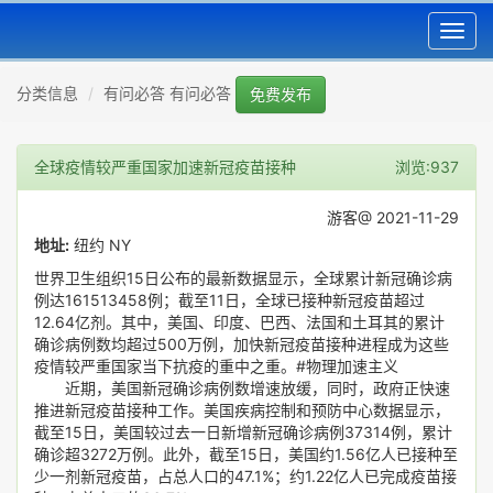
Toggl
navig
分类信息
有问必答 有问必答
免费发布
全球疫情较严重国家加速新冠疫苗接种
浏览:937
游客@ 2021-11-29
地址:
纽约 NY
世界卫生组织15日公布的最新数据显示，全球累计新冠确诊病
例达161513458例；截至11日，全球已接种新冠疫苗超过
12.64亿剂。其中，美国、印度、巴西、法国和土耳其的累计
确诊病例数均超过500万例，加快新冠疫苗接种进程成为这些
疫情较严重国家当下抗疫的重中之重。#物理加速主义
近期，美国新冠确诊病例数增速放缓，同时，政府正快速
推进新冠疫苗接种工作。美国疾病控制和预防中心数据显示，
截至15日，美国较过去一日新增新冠确诊病例37314例，累计
确诊超3272万例。此外，截至15日，美国约1.56亿人已接种至
少一剂新冠疫苗，占总人口的47.1%；约1.22亿人已完成疫苗接