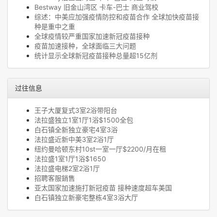
Bestway 旧金山湾区 卡车-巴士 商业驾校
综述：中美应加强疫情防控和疫苗合作 全球加快疫苗接
种是重中之重
全球疫情较严重国家加速新冠疫苗接种
疫苗加速接种，全球面临三大问题
统计显示全球新冠疫苗接种总量超15亿剂
过往信息
王子大厦复式3室2浴带阳台
法拉盛独立1室1厅1浴$1500全包
白石镇全新独立豪宅4室3浴
法拉盛近新中美3室2浴1厅
纽约曼哈顿东村10st一室一厅$2200/月在租
法拉盛1室1厅1浴$1650
法拉盛电梯2室2浴1厅
招聘客服銷售
亚太国家加速施打新冠疫苗 接种速度超车美国
白石镇独立新豪宅整栋4室3浴大厅