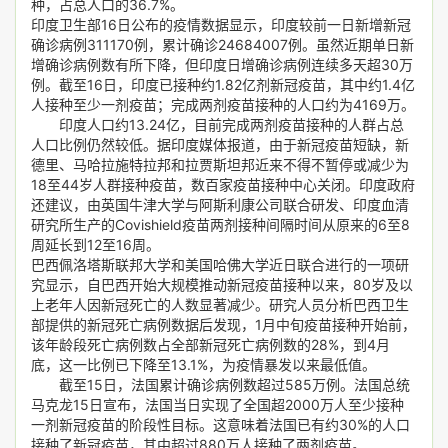
种，占总人口的36.7%。
印度卫生部16日公布的疫情数据显示，印度较前一日新增新冠
确诊病例311170例，累计确诊24684007例。虽然近期单日新
增确诊病例数有所下降，但印度日增确诊病例连续多天超30万
例。截至16日，印度已接种约1.82亿剂新冠疫苗，其中约1.4亿
人接种至少一剂疫苗；完成两剂疫苗接种的人口约为4169万。
印度人口约13.24亿，目前完成两剂疫苗接种的人群占总
人口比例仍然较低。据印度媒体报道，由于新冠疫苗短缺，新
德里、马哈拉施特拉邦和拉贾斯坦邦近来不得不暂停或减少为
18至44岁人群接种疫苗，数百家疫苗接种中心关闭。印度政府
还建议，由英国牛津大学与阿斯利康公司联合研发、印度血清
研究所生产的Covishield疫苗两剂接种间隔时间从原来的6至8
周延长到12至16周。
巴西佩洛塔斯联邦大学和美国哈佛大学近日联合进行的一项研
究显示，自巴西开始大规模推动新冠疫苗接种以来，80岁及以
上老年人因新冠死亡的人数显著减少。研究人员分析巴西卫生
部提供的新冠死亡病例数据后发现，1月中旬疫苗接种开始前，
该年龄段死亡病例数占全部新冠死亡病例数的28%，到4月
底，这一比例已下降至13.1%，为疫情暴发以来最低值。
截至15日，法国累计确诊病例数超过585万例。法国总统
马克龙15日宣布，法国当日实现了全国超2000万人至少接种
一剂新冠疫苗的阶段性目标。这意味着法国已有约30%的人口
接种了新冠疫苗，其中超过880万人接种了两剂疫苗。