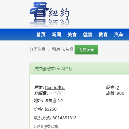
首页
新闻
美食
健康
教育
汽车
分类信息
租房 法拉盛
免费发布
法拉盛电梯2室2浴1厅
种类 :
Condo康斗
卧室 :
2
介绍费 :
一个月
占地 :
900
地址:
法拉盛 NY
价格: $2250
联系方式: 6014391313
出租电梯公寓