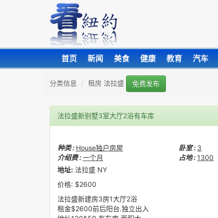
首页
新闻
美食
健康
教育
汽车
分类信息
租房 法拉盛
免费发布
法拉盛新别墅3室大厅2浴有车库
种类 :
House独户房屋
卧室 :
3
介绍费 :
一个月
占地 :
1300
地址:
法拉盛 NY
价格: $2600
法拉盛新建房3房1大厅2浴
租金$2600前后阳台.独立出入