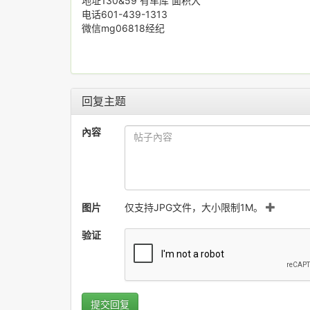
地址130&59 有车库 面积大
电话601-439-1313
微信mg06818经纪
回复主题
內容
图片
仅支持JPG文件，大小限制1M。
验证
提交回复