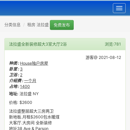
Toggl
navig
分类信息
租房 法拉盛
免费发布
法拉盛全新装修超大3室大厅2浴
浏览:781
游客@ 2021-08-12
种类 :
House独户房屋
卧室 :
3
卫浴 :
2
介绍费 :
一个月
占地 :
1400
地址:
法拉盛 NY
价格: $2600
法拉盛整层超大三房两卫
新地板.月租$2600包水暖煤
大客厅.大房间 全新装修
地址38 Ave & Parson