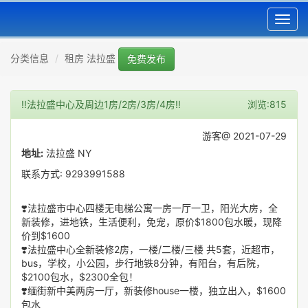
Toggl
navig
分类信息
租房 法拉盛
免费发布
‼️法拉盛中心及周边1房/2房/3房/4房‼️
浏览:815
游客@ 2021-07-29
地址:
法拉盛 NY
联系方式: 9293991588
❣️法拉盛市中心四楼无电梯公寓一房一厅一卫，阳光大房，全
新装修，进地铁，生活便利，免宠，原价$1800包水暖，现降
价到$1600
❣️法拉盛中心全新装修2房，一楼/二楼/三楼 共5套，近超市，
bus，学校，小公园，步行地铁8分钟，有阳台，有后院，
$2100包水，$2300全包！
❣️缅街新中美两房一厅，新装修house一楼，独立出入，$1600
包水