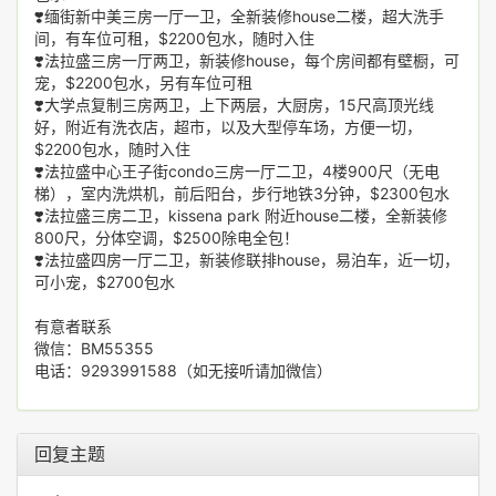
❣️缅街新中美三房一厅一卫，全新装修house二楼，超大洗手
间，有车位可租，$2200包水，随时入住
❣️法拉盛三房一厅两卫，新装修house，每个房间都有壁橱，可
宠，$2200包水，另有车位可租
❣️大学点复制三房两卫，上下两层，大厨房，15尺高顶光线
好，附近有洗衣店，超市，以及大型停车场，方便一切，
$2200包水，随时入住
❣️法拉盛中心王子街condo三房一厅二卫，4楼900尺（无电
梯），室内洗烘机，前后阳台，步行地铁3分钟，$2300包水
❣️法拉盛三房二卫，kissena park 附近house二楼，全新装修
800尺，分体空调，$2500除电全包！
❣️法拉盛四房一厅二卫，新装修联排house，易泊车，近一切，
可小宠，$2700包水
有意者联系
微信：BM55355
电话：9293991588（如无接听请加微信）
回复主题