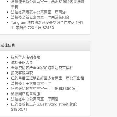
法拉盛全新公寓两室一厅两浴$1999内设洗烘
干机
法拉盛高级豪华公寓两室一厅两浴
法拉盛全新公寓两室一厅两浴带阳台
Tangram 法拉盛新开发豪华综合性楼盘 1房1
卫 带阳台 720平尺 $2450
过往信息
招聘华人店铺客服
诚招兼职人员
全球疫情较严重国家加速新冠疫苗接种
招聘客服兼职
纽约皇后区近地铁好区多套两室一厅公寓出租
法拉盛王子大厦两室一厅
纽约曼哈顿东村三室一厅卫出租$3500/月
诚招网店销售客服
法拉盛中心公寓两室一厅两浴
纽约曼哈顿上东区East 82nd street 统舱
$1800/月