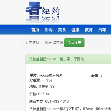
首页
新闻
美食
健康
教育
汽车
分类信息
租房 法拉盛
免费发布
法拉盛新建house一楼三室一厅两浴
种类 :
House独户房屋
卧室 :
3
介绍费 :
一个月
地址:
法拉盛 NY
价格: $2500
联系方式: 601-439-1313
法拉盛新建house一楼3房2卫1厅，57ave 156