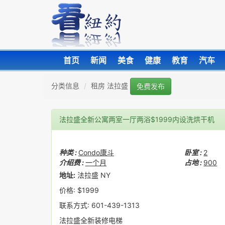
首页
新闻
美食
健康
教育
汽车
分类信息
租房 法拉盛
免费发布
法拉盛全新公寓两室一厅两浴$1999内设洗烘干机
种类 :
Condo康斗
卧室 :
2
介绍费 :
一个月
占地 :
900
地址:
法拉盛 NY
价格: $1999
联系方式: 601-439-1313
法拉盛全新装修电梯