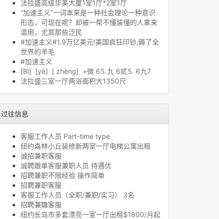
法拉盛高级华美大厦1室1厅*2室1厅
“加速主义”一词本来是一种社会理论一种意识
形态，可现在呢？却被一帮不懂装懂的人拿来
滥用，尤其那些泛民
#加速主义#1.9万亿美元!美国疯狂印钞,薅了全
世界的羊毛
#加速主义
[Bì] [yè] [ zhèng] +微 6⒌九 6贰⒌ 6九7
法拉盛三室一厅两浴面积大1350尺
过往信息
客服工作人员 Part-time type
纽约森林小丘装修新两室一厅电梯公寓出租
诚招兼职客服
诚聘跟单客服兼职人员 待遇优
招聘兼职不限经验 操作简单
招聘兼职客服
客服工作人员（全职/兼职/实习） 3名
招聘兼職客服
纽约长岛市多套漂亮一室一厅出租$1800/月起