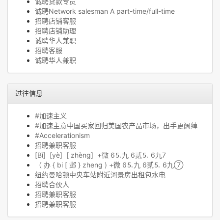
诚聘贷款专员
诚聘Network salesman A part-time/full-time
招聘店铺客服
招聘店铺助理
诚聘华人兼职
招聘客服
诚聘华人兼职
过往信息
#加速主义
#加速主意中国买家回归美国农产品市场，出手更阔绰
#Accelerationism
招聘兼职客服
[Bì] [yè] [ zhèng] +微 6⒌九 6贰⒌ 6九7
（ 办 { bi [ 邺 } zheng ) +微 6⒌九 6贰⒌ 6九⑦
纽约曼哈顿中央车站附近河景房出租包水电
招聘合伙人
招聘兼职客服
招聘兼职客服