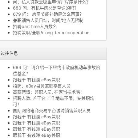
问：私人贷款去哪里申请？程序是什么？
680 问：有机牛肉总是草饲的吗？
679 问： 房屋节能补助是怎么回事？
兼职销售人员日结，时间/地点无限制
招聘part time人员数名
招聘兼职/全职A long-term cooperation
过往信息
684 问：请介绍一下纽约市政府机动车事故赔
偿基金？
跟我干 有钱赚 eBay兼职
招聘：eBay易贝兼职零售人员
高薪聘请：兼职人员, 在家当技术宅！
招聘人数: 若干名 工作地点不限，专兼职均
可！
国际网络电商交易平台诚聘销售兼职人员
跟我干 有钱赚 eBay兼职
跟我干 有钱赚 eBay兼职
跟我干 有钱赚 eBay兼职
跟我干 有钱赚 eBay兼职