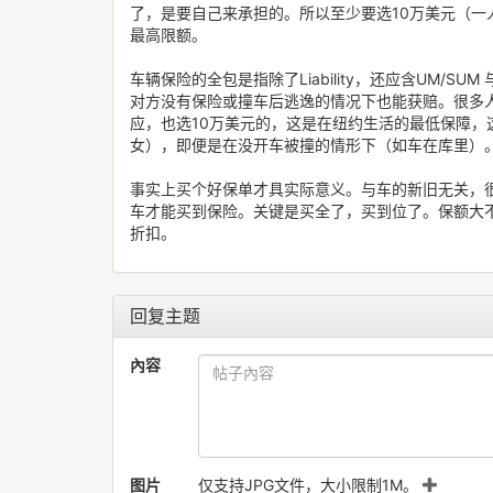
了，是要自己来承担的。所以至少要选10万美元（一
最高限额。
车辆保险的全包是指除了Liability，还应含UM/S
对方没有保险或撞车后逃逸的情况下也能获赔。很多人没买
应，也选10万美元的，这是在纽约生活的最低保障
女），即便是在没开车被撞的情形下（如车在库里）
事实上买个好保单才具实际意义。与车的新旧无关，
车才能买到保险。关键是买全了，买到位了。保额大
折扣。
回复主题
內容
图片
仅支持JPG文件，大小限制1M。