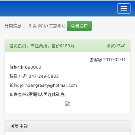
Toggl
navig
分类信息
买卖 商铺•生意租让
免费发布
投资良机，商住两用，售价$169万
浏览:1740
游客@ 2017-02-11
价格: $1690000
联系方式: 347-249-5883
邮箱: jolindengrealty@hotmail.com
布鲁克林2家庭1店面连体砖房。
回复主题