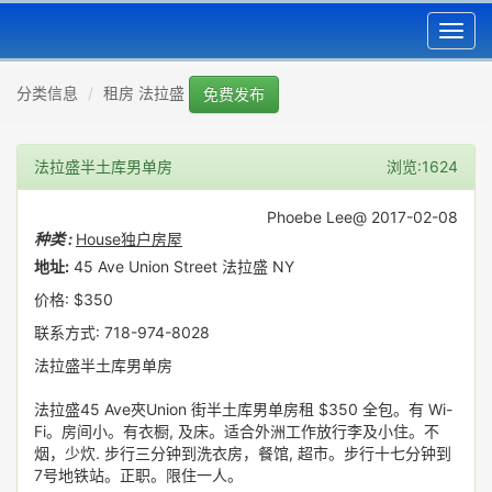
Toggl
navig
分类信息
租房 法拉盛
免费发布
法拉盛半土库男单房
浏览:1624
Phoebe Lee@ 2017-02-08
种类 :
House独户房屋
地址:
45 Ave Union Street 法拉盛 NY
价格: $350
联系方式: 718-974-8028
法拉盛半土库男单房
法拉盛45 Ave夾Union 街半土库男单房租 $350 全包。有 Wi-
Fi。房间小。有衣橱, 及床。适合外洲工作放行李及小住。不
烟，少炊. 步行三分钟到洗衣房，餐馆, 超市。步行十七分钟到
7号地铁站。正职。限住一人。