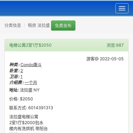
Toggl
navig
分类信息
租房 法拉盛
免费发布
电梯公寓2室1厅$2050
浏览:987
游客@ 2022-05-05
种类 :
Condo康斗
卧室 :
2
卫浴 :
1
介绍费 :
一个月
地址:
法拉盛 NY
价格: $2050
联系方式: 6014391313
法拉盛电梯公寓
2室1厅$2000包水
楼内有洗烘机 带阳台