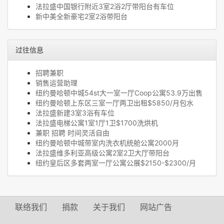
法拉盛中国银行附近3室2浴2厅带阳台有车位
新中美全新豪宅2室2浴带阳台
过往信息
招聘兼职
销售运营助理
纽约曼哈顿中城54st大一室一厅Coop公寓53.9万出售
纽约曼哈顿上东区三室一厅两卫出租$5850/月包水
法拉盛新建3室3浴有车位
法拉盛电梯公寓1室1厅1卫$1700洗烘机
兼职 招聘 时间灵活自由
纽约曼哈顿中城带室内洗衣机统舱公寓2000月
法拉盛维多利亚高级公寓2室2卫大厅带阳台
纽约皇后区多套两室一厅公寓公展$2150-$2300/月
联络我们
捐款
关于我们
网站广告