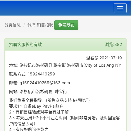
Toggl
navig
分类信息
诚聘 销售招聘
免费发布
招聘客服长期有效
浏览:882
游客@ 2021-07-19
地址:
洛杉矶市洛杉矶县 珠宝街 洛杉矶市(City of Los Ang NY
联系方式: 15924419259
邮箱: g15924419259@163.com
网站: 洛杉矶市洛杉矶县, 珠宝街
我们负责全程指导。(所售商品支持专柜验证)
要求1丶自备eBay PayPal账户
2丶有销售经验或对平台有过了解
3丶每天占用1-2个小时左右时间（时间非常灵活，及时回复客
户的信息即可）
4丶有良好的沟通能力