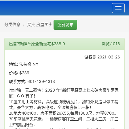
Toggl
navig
分类信息
买卖 房屋买卖
免费发布
出售?新鲜草原全新豪宅$238.9
浏览:1018
游客@ 2021-03-26
地址:
法拉盛 NY
价格: $239
联系方式: 601-439-1313
?售?独一无二豪宅！2020 年?新鲜草原高上档次砖房豪华两家
庭！C O 有了！
1⃣️屋主用上等材料，高级屋顶琉璃瓦片，独特外观造型做工精
致，豪华大方，高级电器，全法拉盛仅此一栋！
2⃣️地大40x100，房子面积26X55,每层1300尺，地税8700。
3⃣️前座挑高天花板，一楼厨房客厅卫生间，二楼大三房一厅三
卫带前后阳台，