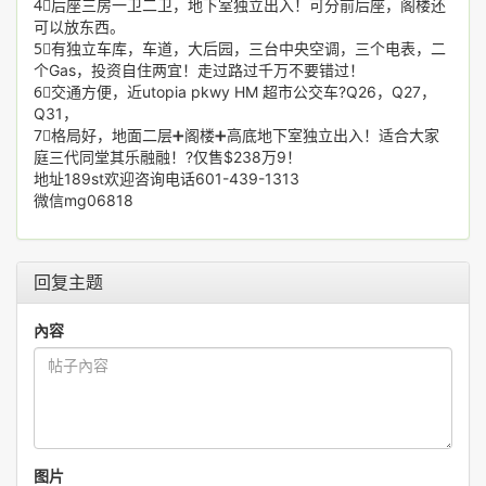
4⃣️后座三房一卫二卫，地下室独立出入！可分前后座，阁楼还
可以放东西。
5⃣️有独立车库，车道，大后园，三台中央空调，三个电表，二
个Gas，投资自住两宜！走过路过千万不要错过！
6⃣️交通方便，近utopia pkwy HM 超市公交车?Q26，Q27，
Q31，
7⃣️格局好，地面二层➕阁楼➕高底地下室独立出入！适合大家
庭三代同堂其乐融融！?仅售$238万9！
地址189st欢迎咨询电话601-439-1313
微信mg06818
回复主题
內容
图片