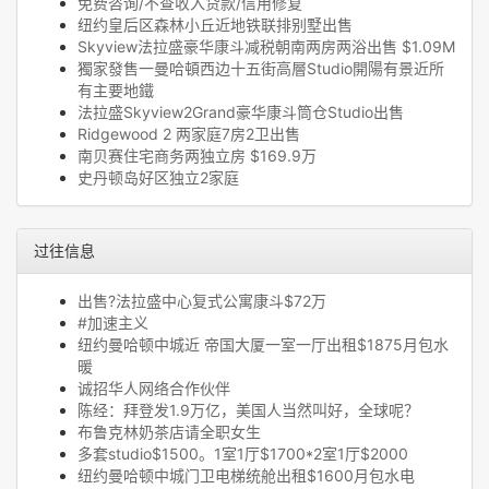
免费咨询/不查收入贷款/信用修复
纽约皇后区森林小丘近地铁联排别墅出售
Skyview法拉盛豪华康斗减税朝南两房两浴出售 $1.09M
獨家發售一曼哈頓西边十五街高層Studio開陽有景近所
有主要地鐵
法拉盛Skyview2Grand豪华康斗筒仓Studio出售
Ridgewood 2 两家庭7房2卫出售
南贝赛住宅商务两独立房 $169.9万
史丹顿岛好区独立2家庭
过往信息
出售?法拉盛中心复式公寓康斗$72万
#加速主义
纽约曼哈顿中城近 帝国大厦一室一厅出租$1875月包水
暖
诚招华人网络合作伙伴
陈经：拜登发1.9万亿，美国人当然叫好，全球呢？
布鲁克林奶茶店请全职女生
多套studio$1500。1室1厅$1700*2室1厅$2000
纽约曼哈顿中城门卫电梯统舱出租$1600月包水电