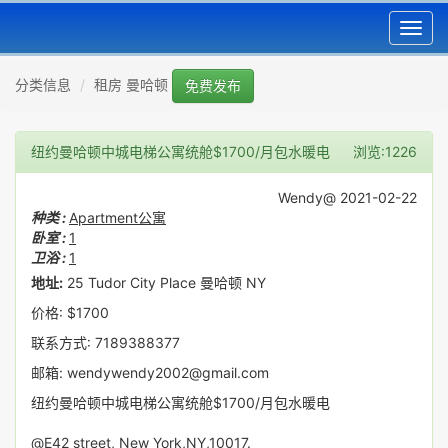
Toggl
navig
分类信息
租房 曼哈顿
免费发布
纽约曼哈顿中城电梯公寓统舱$1700/月包水暖电
浏览:1226
Wendy@ 2021-02-22
种类 :
Apartment公寓
卧室 :
1
卫浴 :
1
地址:
25 Tudor City Place 曼哈顿 NY
价格: $1700
联系方式: 7189388377
邮箱: wendywendy2002@gmail.com
纽约曼哈顿中城电梯公寓统舱$1700/月包水暖电
@E42 street, New York,NY,10017.