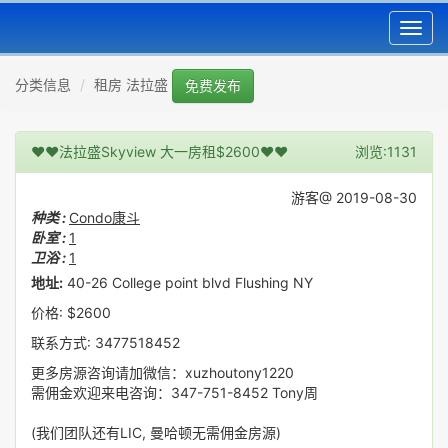
Toggl
navig
分类信息
租房 法拉盛
免费发布
❤❤法拉盛Skyview 大一房租$2600❤❤
浏览:1131
游客@ 2019-08-30
种类 :
Condo康斗
卧室 :
1
卫浴 :
1
地址:
40-26 College point blvd Flushing NY
价格: $2600
联系方式: 3477518452
更多房源咨询请加微信：xuzhoutony1220
需佣金欢迎来电咨询：347-751-8452 Tony周
(我们团队还有LIC, 曼哈顿无需佣金房源)