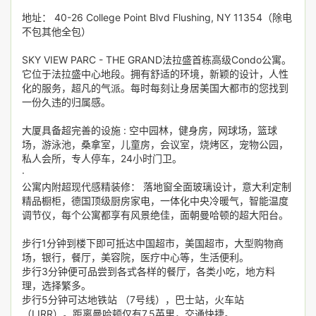
地址： 40-26 College Point Blvd Flushing, NY 11354（除电
不包其他全包）
SKY VIEW PARC - THE GRAND法拉盛首栋高级Condo公寓。
它位于法拉盛中心地段。拥有舒适的环境，新颖的设计，人性
化的服务，超凡的气派。每时每刻让身居美国大都市的您找到
一份久违的归属感。
大厦具备超完善的设施 : 空中园林，健身房，网球场，篮球
场，游泳池，桑拿室，儿童房，会议室，烧烤区，宠物公园，
私人会所，专人停车，24小时门卫。
·
公寓内附超现代感精装修： 落地窗全面玻璃设计，意大利定制
精品橱柜，德国顶级厨房家电，一体化中央冷暖气，智能温度
调节仪，每个公寓都享有风景绝佳，面朝曼哈顿的超大阳台。
步行1分钟到楼下即可抵达中国超市，美国超市，大型购物商
场，银行，餐厅，美容院，医疗中心等，生活便利。
步行3分钟便可品尝到各式各样的餐厅，各类小吃，地方料
理，选择繁多。
步行5分钟可达地铁站 （7号线），巴士站，火车站
（LIRR）。距离曼哈顿仅有7.5英里，交通快捷。