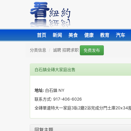
首页
新闻
美食
健康
教育
汽车
分类信息
诚聘 招聘求职
免费发布
白石鎮全磚大家庭出售
地址:
白石鎮 NY
联系方式: 917-406-6026
全磚單邊特大一家庭3臥2廳2浴完成分門土庫20x34屋面
回复主题