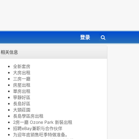
登录
相关信息
全新套房
大房出租
三房一廳
房屋出租
單房出租
寧靜好區
長島好區
大頸莊園
長島學區房出租
2房一廳 Ozone Park 新裝出租
招聘eBay兼职与合作伙伴
为迎年底销售旺季特做准备。