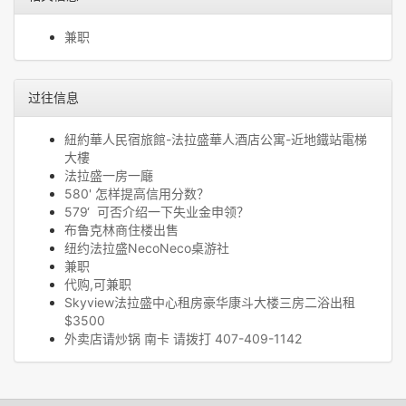
兼职
过往信息
紐約華人民宿旅館-法拉盛華人酒店公寓-近地鐵站電梯
大樓
法拉盛一房一廰
580' 怎样提高信用分数？
579‘ 可否介绍一下失业金申领？
布鲁克林商住楼出售
纽约法拉盛NecoNeco桌游社
兼职
代购,可兼职
Skyview法拉盛中心租房豪华康斗大楼三房二浴出租
$3500
外卖店请炒锅 南卡 请拨打 407-409-1142