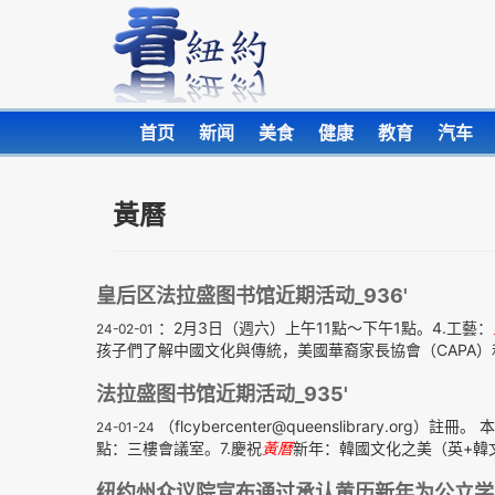
首页
新闻
美食
健康
教育
汽车
黃曆
皇后区法拉盛图书馆近期活动_936'
：2月3日（週六）上午11點～下午1點。4.工藝：
24-02-01
孩子們了解中國文化與傳統，美國華裔家長協會（CAPA）和
法拉盛图书馆近期活动_935'
（flcybercenter@queenslibrary
24-01-24
點：三樓會議室。7.慶祝
黃曆
新年：韓國文化之美（英+韓文
纽约州众议院宣布通过承认黄历新年为公立学