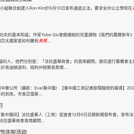
國人工作小組聯合創建人Ron Kim於6月10日宣布通過立法，要求全州公立學校在
介紹功夫的基本知識；作家Yobe Qiu會朗讀她的兒童讀物《我們的農曆新年
個亞太國家是如何慶祝
黃曆
...
幅的人，他們分別是：「法拉盛華商會」的首席顧問，擔任遊行籌備會主
長迪納波利、紐約州檢察長詹樂...
華公所（攝影：Eva/看中國）【看中國工商記者歐陽駿紐約報導】2023
的到來。市長亞當斯...
行
看中國訊】法拉盛華人（工商）促進會12月6日召開新聞發布會，宣布法
拉盛華商會首席顧問...
节庆祝活动