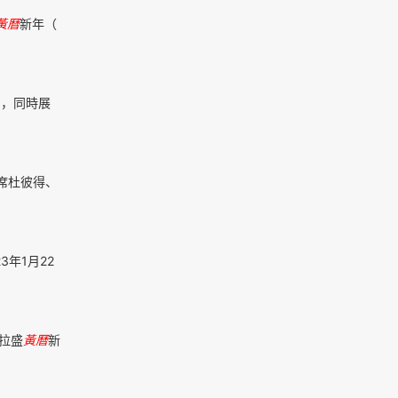
黃曆
新年（
》，同時展
席杜彼得、
年1月22
拉盛
黃曆
新