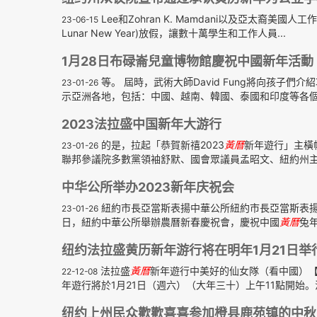
Lee和Zohran K. Mamdani以及亞太裔美
23-06-15
Lunar New Year)放假，讓數十萬學生和工作人員...
1月28日布碌崙兒童博物館慶祝中國新年活動
等。 屆時，武術大師David Fung將向孩子們
23-01-26
示亞洲各地，包括：中國、越南、韓國、泰國和印度等各
2023法拉盛中国新年大游行
的是，拉起「恭賀新禧2023
黃曆
新年遊行」主橫
23-01-26
聯邦參議院多數黨領袖舒默、國會眾議員孟昭文、紐約州主計
中华公所举办2023新年庆祝会
紐約市長亞當斯表揚中華公所紐約市長亞當斯表揚中
23-01-26
日，紐約中華公所舉辦農曆新春慶祝會，慶祝中國
黃曆
兔年
纽约法拉盛黄历新年游行将在明年1月21日举
法拉盛
黃曆
新年遊行中美好的仙女隊（看中國）【
22-12-08
年遊行將於1月21日（週六）（大年三十）上午11點開始。法
纽约上州民众歡歡喜喜参加橙县鹿苑镇的中秋