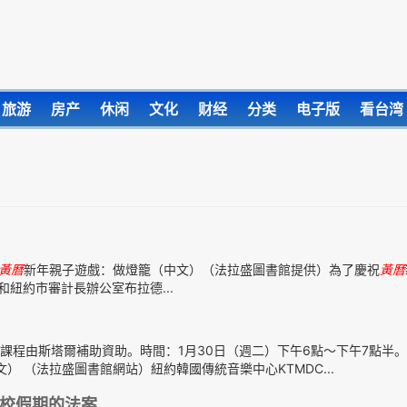
旅游
房产
休闲
文化
财经
分类
电子版
看台湾
黃曆
新年親子遊戲：做燈籠（中文）（法拉盛圖書館提供）為了慶祝
黃曆
紐約市審計長辦公室布拉德...
.org）註冊。 本課程由斯塔爾補助資助。時間：1月30日（週二）下午6點～下午7點半
） （法拉盛圖書館網站）紐約韓國傳統音樂中心KTMDC...
校假期的法案