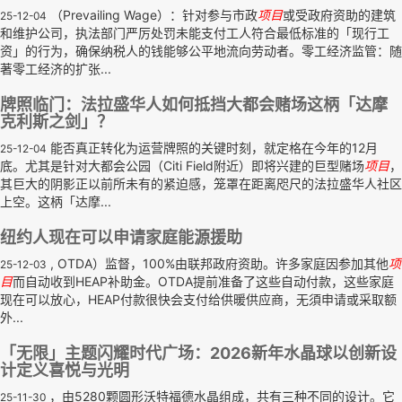
（Prevailing Wage）：针对参与市政
项目
或受政府资助的建筑
25-12-04
和维护公司，执法部门严厉处罚未能支付工人符合最低标准的「现行工
资」的行为，确保纳税人的钱能够公平地流向劳动者。零工经济监管：随
著零工经济的扩张...
牌照临门：法拉盛华人如何抵挡大都会赌场这柄「达摩
克利斯之剑」？
能否真正转化为运营牌照的关键时刻，就定格在今年的12月
25-12-04
底。尤其是针对大都会公园（Citi Field附近）即将兴建的巨型赌场
项目
，
其巨大的阴影正以前所未有的紧迫感，笼罩在距离咫尺的法拉盛华人社区
上空。这柄「达摩...
纽约人现在可以申请家庭能源援助
, OTDA）监督，100%由联邦政府资助。许多家庭因参加其他
项
25-12-03
目
而自动收到HEAP补助金。OTDA提前准备了这些自动付款，这些家庭
现在可以放心，HEAP付款很快会支付给供暖供应商，无須申请或采取额
外...
「无限」主题闪耀时代广场：2026新年水晶球以创新设
计定义喜悦与光明
，由5280颗圆形沃特福德水晶组成，共有三种不同的设计。它
25-11-30