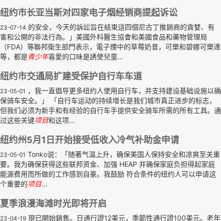
纽约市长亚当斯对四家电子烟经销商提起诉讼
的安全，今天的訴訟旨在結束這四個尼古丁推銷商的貪婪、有
23-07-14
害和公開的非法行為。」美國外科醫生協會和美國食品和藥物管理局
（FDA）等聯邦衛生部門表示，電子煙中的草莓奶昔，可樂和碧娜可樂達
等，都是
青少年
喜愛的口味是誘使兒童...
纽约市交通局扩建受保护自行车车道
，我一直倡导更多纽约人使用自行车，并支持建设基础设施以确
23-05-01
保骑车安全。」 「自行车运动的持续增长是我们城市真正进步的标志，
但我们必须为新手和有经验的自行车手提供安全骑车所需的所有工具。通
过这些关键
项目
和这项...
纽约州5月1日开始接受低收入冷气补助金申请
Tonko说：「随著气温上升，确保美国人保持安全和凉爽至关重
23-05-01
要。我为确保获得这些联邦资金、加强 HEAP 并确保家庭负担得起家庭
能源费用而所做的工作感到自豪。我鼓励 符合条件的纽约人可以申请这
个重要的
项目
...
夏季浪漫海滩时光即将开启
現已開始銷售。日通行證12美元，季節性通行證100美元。老年
23-04-19