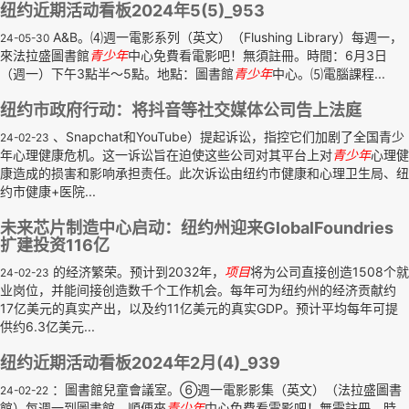
纽约近期活动看板2024年5(5)_953
A&B。⑷週一電影系列（英文）（Flushing Library）每週一，
24-05-30
來法拉盛圖書館
青少年
中心免費看電影吧！無須註冊。時間：6月3日
（週一）下午3點半～5點。地點：圖書館
青少年
中心。⑸電腦課程...
纽约市政府行动：将抖音等社交媒体公司告上法庭
、Snapchat和YouTube）提起诉讼，指控它们加剧了全国青少
24-02-23
年心理健康危机。这一诉讼旨在迫使这些公司对其平台上对
青少年
心理健
康造成的损害和影响承担责任。此次诉讼由纽约市健康和心理卫生局、纽
约市健康+医院...
未来芯片制造中心启动：纽约州迎来GlobalFoundries
扩建投资116亿
的经济繁荣。预计到2032年，
项目
将为公司直接创造1508个就
24-02-23
业岗位，并能间接创造数千个工作机会。每年可为纽约州的经济贡献约
17亿美元的真实产出，以及约11亿美元的真实GDP。预计平均每年可提
供约6.3亿美元...
纽约近期活动看板2024年2月(4)_939
：圖書館兒童會議室。⑥週一電影影集（英文）（法拉盛圖書
24-02-22
館）每週一到圖書館，順便來
青少年
中心免費看電影吧！無需註冊。時