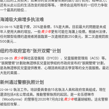
能力后的工资损失，如果你的受伤需要长期的医疗治疗费用，精神压力，
还有从此以后的生活改变的赔偿等等。‧ 律师会运用所有的一切尽力争取
一个最高的赔偿...
海滩吸大麻增多执法难
%是電子煙，20%是香煙，5%是大麻。目前最大的問題是未成
22-09-15
年人使用大麻的增加，一些
青少年
更有可能在海灘上吸煙。根據州法律，
任何類型吸煙的違規者將面臨第一次違規罰款250美元，第二次違規罰款
500美元...
纽约市政府宣布“张开双臂”计划
青少年
與社區發展局（DYCD）、兒童服務管理局（ACS）等。
22-08-25
“張開雙臂”計劃助無證移民兒童就學紐約市政府宣布的“張開雙臂”計劃，
是為無證移民兒童提供教育、心理諮商和語言學習等的全方面服務。最近
大批的美國...
新州通过警察执照计划
執法工作。培訓委員會由15名執法人員和政府官員組成，現在
22-08-12
還須包括4名公眾成員。推動警察執照的起因，是一名伍德琳市
（Woodlynne）的警察在2020年7月向2名
青少年
噴灑胡椒粉。這名警察
被指控攻擊...