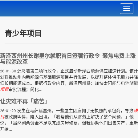
Toggl
navig
青少年项目
新泽西州州长谢里尔就职首日签署行政令 聚焦电费上涨
与能源改革
还签署第二项行政令，正式启动新泽西能源供应加速计划。该计
26-01-30
划将推动州内新能源与基础能源项目并行发展，以提升整体供电能力并降
低长期能源成本。根据行政令内容，新泽西州将：加快太阳能与电池储能
项目
审批流程；简化...
让灾难不再「痛苦」
发生在马萨诸塞州。一些屋主因雇佣了无执照的承包商，导致
项
26-01-29
目
被政府叫停，陷入困境。「我帮他们从财务上解决了整个问题，」他
说，「虽然剩余资金不足以完成房屋修复，但我协助他们出售房产，重新
开始...