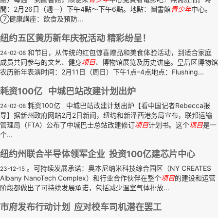
間：2月26日（週一）下午4點～下午6點。地點：圖書館
青少年
中心。
⑦健康講座：飲食及預防...
纽约五区黄历新年庆祝活动 精彩纷呈！
和节目，从传统的红包惊喜赠品和美食体验活动，到适合家庭
24-02-08
成员共同参与的文艺、健身
项目
、博物馆展览及历史讲座。皇后区博物馆
农历新年表演时间：2月11日（周日）下午1点–4点地点：Flushing...
耗资100亿 中城巴站改建计划出炉
耗资100亿 中城巴站改建计划出炉【看中国记者Rebecca报
24-02-08
导】据新州政府网站2月2日新闻，纽约和新泽西港务局宣布，联邦运输
管理局（FTA）公布了中城巴士总站改建修订
项目
计划书。这个
项目
是一
个...
纽约州联合半导体领军企业 投资100亿建芯片中心
。可持续发展承诺：奥本尼纳米科技综合园区（NY CREATES
23-12-15
Albany NanoTech Complex）和行业合作伙伴在整个
项目
的建设和运营
阶段都做出了可持续发展承诺，包括减少温室气体排放...
市府发布行动计划 应对校车司机潜在罢工