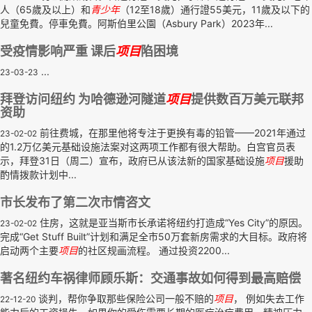
人（65歲及以上）和
青少年
（12至18歲）通行證55美元，11歲及以下的
兒童免費。停車免費。阿斯伯里公園（Asbury Park）2023年...
受疫情影响严重 课后
项目
陷困境
...
23-03-23
拜登访问纽约 为哈德逊河隧道
项目
提供数百万美元联邦
资助
前往费城，在那里他将专注于更换有毒的铅管——2021年通过
23-02-02
的1.2万亿美元基础设施法案对这两项工作都有很大帮助。白宫官员表
示，拜登31日（周二）宣布，政府已从该法新的国家基础设施
项目
援助
酌情拨款计划中...
市长发布了第二次市情咨文
住房，这就是亚当斯市长承诺将纽约打造成“Yes City”的原因。
23-02-02
完成“Get Stuff Built”计划和满足全市50万套新房需求的大目标。政府将
启动两个主要
项目
的社区规画流程。 通过投资2200...
著名纽约车祸律师顾乐斯：交通事故如何得到最高赔偿
谈判，帮你争取那些保险公司一般不赔的
项目
， 例如失去工作
22-12-20