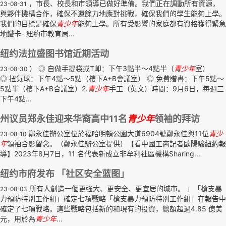
，市長、校長和市領導已做好準備。我們正在調動所有資源，
23-08-31
與夥伴機構合作，確保不遺餘力地應對挑戰，確保我們的學生能夠上學。
我們的目標是確保
青少年
能夠上學。所有受影響的家庭都有資格獲得緊急
地鐵卡- 紐約市教育局...
纽约法拉盛图书馆近期活动
） ◎ 自做手提袋或T卹：下午3點半～4點半（
青少年
室）
23-08-30
◎ 扭氣球：下午4點～5點（樓下A+B會議室） ◎ 免費贈書：下午5點～
5點半（樓下A+B合議室）2.
青少年
手工（英文）時間：9月6日，每週三
下午4點...
州议员郑永佳迎来华裔高中11名
青少年
领袖的拜访
鄭永佳辦公室位於福哈明頓公園大道6904號鄭永佳與11位
青少
23-08-10
年
領袖合影留念。（鄭永佳辦公室提供）【看中國工商記者歐陽駿紐約報
導】2023年8月7日，11 名代表新成立非牟利社區機構Sharing...
纽约市府发布 「社区安全蓝图」
所有人創造一個更強大、更安全、更宜居的城市。 」「槍支暴
23-08-03
力預防特別工作組」確定七項戰略「槍支暴力預防特別工作組」在報告中
確定了七項戰略。這些戰略包括新的和現有的投資，總額超過4.85 億美
元，用於為
青少年
...