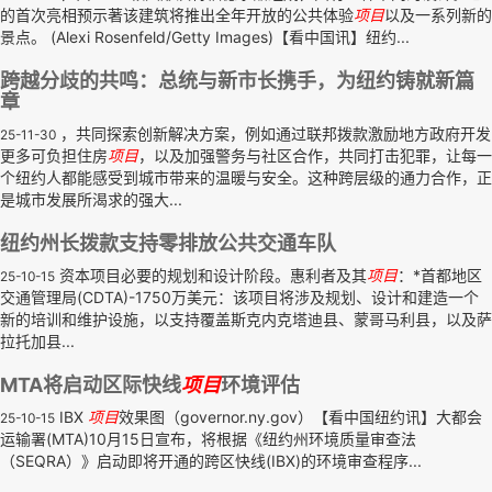
的首次亮相预示著该建筑将推出全年开放的公共体验
项目
以及一系列新的
景点。 (Alexi Rosenfeld/Getty Images)【看中国讯】纽约...
跨越分歧的共鸣：总统与新市长携手，为纽约铸就新篇
章
，共同探索创新解决方案，例如通过联邦拨款激励地方政府开发
25-11-30
更多可负担住房
项目
，以及加强警务与社区合作，共同打击犯罪，让每一
个纽约人都能感受到城市带来的温暖与安全。这种跨层级的通力合作，正
是城市发展所渴求的强大...
纽约州长拨款支持零排放公共交通车队
资本项目必要的规划和设计阶段。惠利者及其
项目
：*首都地区
25-10-15
交通管理局(CDTA)-1750万美元：该项目将涉及规划、设计和建造一个
新的培训和维护设施，以支持覆盖斯克内克塔迪县、蒙哥马利县，以及萨
拉托加县...
MTA将启动区际快线
项目
环境评估
IBX
项目
效果图（governor.ny.gov）【看中国纽约讯】大都会
25-10-15
运输署(MTA)10月15日宣布，将根据《纽约州环境质量审查法
（SEQRA）》启动即将开通的跨区快线(IBX)的环境审查程序...