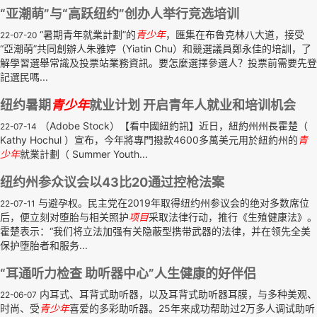
“亚潮萌”与“高跃纽约”创办人举行竞选培训
“暑期青年就業計劃”的
青少年
，匯集在布魯克林八大道，接受
22-07-20
“亞潮萌”共同創辦人朱雅婷（Yiatin Chu）和競選議員鄭永佳的培訓，了
解學習選舉常識及投票站業務資訊。要怎麼選擇參選人？投票前需要先登
記選民嗎...
纽约暑期
青少年
就业计划 开启青年人就业和培训机会
（Adobe Stock）【看中國紐約訊】近日，紐約州州長霍楚（
22-07-14
Kathy Hochul ）宣布，今年將專門撥款4600多萬美元用於紐約州的
青
少年
就業計劃（ Summer Youth...
纽约州参众议会以43比20通过控枪法案
与避孕权。民主党在2019年取得纽约州参议会的绝对多数席位
22-07-11
后，便立刻对堕胎与相关照护
项目
采取法律行动，推行《生殖健康法》。
霍楚表示：“我们将立法加强有关隐蔽型携带武器的法律，并在领先全美
保护堕胎者和服务...
“耳通听力检查 助听器中心”人生健康的好伴侣
内耳式、耳背式助听器，以及耳背式助听器耳膜，与多种美观、
22-06-07
时尚、受
青少年
喜爱的多彩助听器。25年来成功帮助过2万多人调试助听