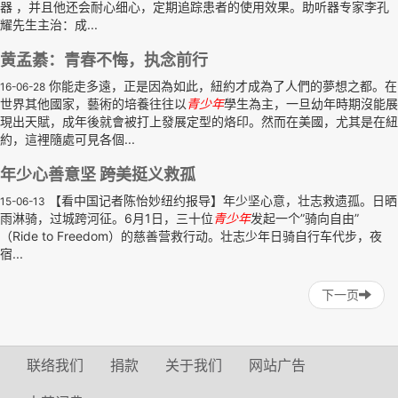
器 ，并且他还会耐心细心，定期追踪患者的使用效果。助听器专家李孔
耀先生主治：成...
黄孟綦：青春不悔，执念前行
你能走多遠，正是因為如此，紐約才成為了人們的夢想之都。在
16-06-28
世界其他國家，藝術的培養往往以
青少年
學生為主，一旦幼年時期沒能展
現出天賦，成年後就會被打上發展定型的烙印。然而在美國，尤其是在紐
約，這裡隨處可見各個...
年少心善意坚 跨美挺义救孤
【看中国记者陈怡妙纽约报导】年少坚心意，壮志救遗孤。日晒
15-06-13
雨淋骑，过城跨河征。6月1日，三十位
青少年
发起一个”骑向自由”
（Ride to Freedom）的慈善营救行动。壮志少年日骑自行车代步，夜
宿...
下一页
联络我们
捐款
关于我们
网站广告