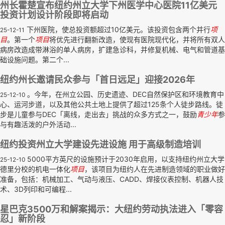
州长霍楚宣布纽约州立大学下州医学中心医院11亿美元
投资计划设计阶段即将启动
下州医院，使总投资额超过10亿美元。该投资包含两个并行
项
25-12-11
目
。第一个
项目
将优先进行翻新改造，使现有医院现代化，并将所有双人
病房改造成带淋浴的单人病房，扩建急诊科，并修复机械、电气和管道基
础设施问题。第二个...
纽约州长邀请民众参与「首日远足」迎接2026年
。今年，在州立公园、历史遗迹、DEC自然保护区和环境教育中
25-12-10
心、运河步道，以及其他公共土地上提供了超过125条个人徒步路线。徒
步是儿童参与DEC「离线，走出去」挑战的众多方式之一，鼓励
青少年
参
与有趣活泼的户外活动...
纽约投资州立大学建设先进设施 用于高级制造培训
5000平方英尺的设施预计于2030年启用，以支持纽约州立大学
25-12-10
德里分校的机电一体化
项目
，该项目为纽约人在先进制造领域的职业做好
准备，包括：机械加工、气动与液压、CADD、焊接仪表控制、机器人技
术、3D列印和可编程...
星巴克3500万和解案揭示：大纽约劳动执法进入「零容
忍」新阶段