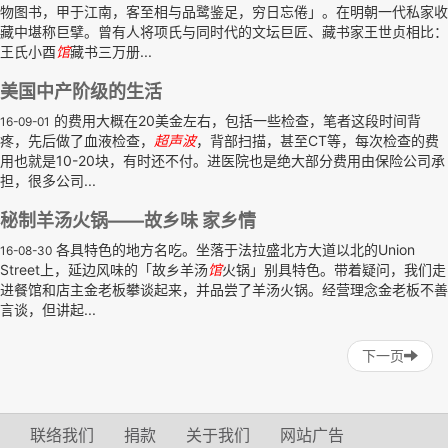
物图书，甲于江南，客至相与品鹭鉴足，穷日忘倦」。在明朝一代私家收
藏中堪称巨擘。曾有人将项氏与同时代的文坛巨匠、藏书家王世贞相比：
王氏小酉
馆
藏书三万册...
美国中产阶级的生活
的费用大概在20美金左右，包括一些检查，笔者这段时间背
16-09-01
疼，先后做了血液检查，
超声波
，背部扫描，甚至CT等，每次检查的费
用也就是10-20块，有时还不付。进医院也是绝大部分费用由保险公司承
担，很多公司...
秘制羊汤火锅——故乡味 家乡情
各具特色的地方名吃。坐落于法拉盛北方大道以北的Union
16-08-30
Street上，延边风味的「故乡羊汤
馆
火锅」别具特色。带着疑问，我们走
进餐馆和店主金老板攀谈起来，并品尝了羊汤火锅。经营理念金老板不善
言谈，但讲起...
下一页
联络我们
捐款
关于我们
网站广告