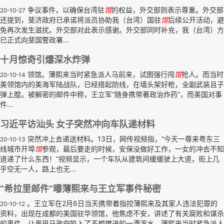
争议事件，以确保台湾驻
馆
的权益，外交部则表示尊重。外交部
20-10-27
还提到，斐济政府已承诺将派员协助我（台湾）国驻
馆
后续公开活动，避
免再次发生滋扰。外交部对此表示感谢。外交部同时补充，我（台湾）方
已正式向斐国警政署...
十月惊奇引爆深水炸弹
领馆。薄熙来当时紧急派人马前来，试图强行闯
馆
抢人。而当时
20-10-14
美领馆内的美海军陆战队，已经搭起防线，在墙头架好枪，全副武装且子
弹上膛。被解密的邮件中称，王立军“随身携带著政治炸药”，而美国对事
件...
习近平访汕头 女子突然冲向车队递材料
突然冲上去递送材料。13日，网传视频指，“今天一尊来粤东三
20-10-13
线城市开埠
馆
参观，最后要走的时候，安保没做好工作，一女的冲去不知
道递了什么东西！”视频显示，一个车队从建筑间缓缓驶上大道，街上几
乎空无一人，路上也无...
“希拉里邮件”曝薄熙来与王立军事件秘密
。王立军在2月6日当天携带着指控薄熙来及其家人违法犯罪的
20-10-12
资料，出现在成都的美国驻华领馆，他焦虑不安，讲述了有关腐败和谋杀
的事件，让奥巴马政府陷入了不想搅进的一潭浑水。薄熙来当时紧急派人