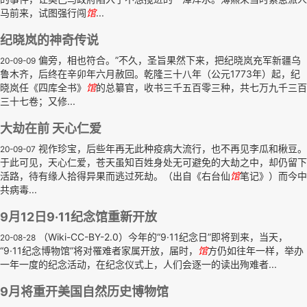
马前来，试图强行闯
馆
...
纪晓岚的神奇传说
偏旁，相也符合。”不久，圣旨果然下来，把纪晓岚充军新疆乌
20-09-09
鲁木齐，后终在辛卯年六月赦回。乾隆三十八年（公元1773年）起，纪
晓岚任《四库全书》
馆
的总纂官，收书三千五百零三种，共七万九千三百
三十七卷；又修...
大劫在前 天心仁爱
视作珍宝，后些年再无此种疫病大流行，也不再见李瓜和楸豆。
20-09-07
于此可见，天心仁爱，苍天虽知百姓身处无可避免的大劫之中，却仍留下
活路，待有缘人拾得异果而逃过死劫。（出自《右台仙
馆
笔记》）而今中
共病毒...
9月12日9·11纪念馆重新开放
（Wiki-CC-BY-2.0）今年的“9·11纪念日”即将到来，当天，
20-08-28
“9·11纪念博物馆”将对罹难者家属开放，届时，
馆
方仍如往年一样，举办
一年一度的纪念活动，在纪念仪式上，人们会逐一的读出殉难者...
9月将重开美国自然历史博物馆