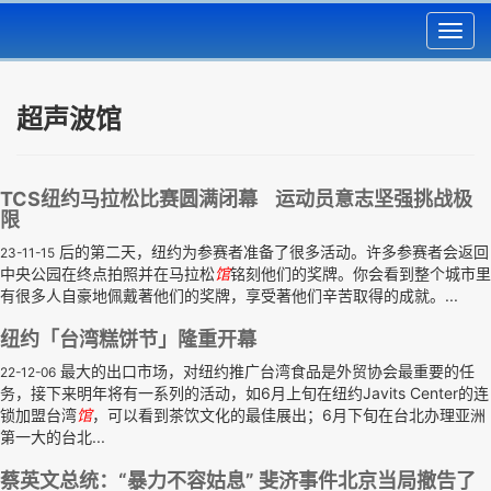
Toggl
navig
超声波馆
TCS纽约马拉松比赛圆满闭幕 运动员意志坚强挑战极
限
后的第二天，纽约为参赛者准备了很多活动。许多参赛者会返回
23-11-15
中央公园在终点拍照并在马拉松
馆
铭刻他们的奖牌。你会看到整个城市里
有很多人自豪地佩戴著他们的奖牌，享受著他们辛苦取得的成就。...
纽约「台湾糕饼节」隆重开幕
最大的出口市场，对纽约推广台湾食品是外贸协会最重要的任
22-12-06
务，接下来明年将有一系列的活动，如6月上旬在纽约Javits Center的连
锁加盟台湾
馆
，可以看到茶饮文化的最佳展出；6月下旬在台北办理亚洲
第一大的台北...
蔡英文总统：“暴力不容姑息” 斐济事件北京当局撤告了