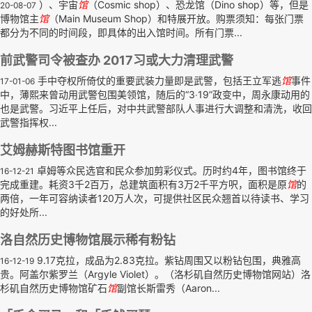
）、宇宙
馆
（Cosmic shop）、恐龙馆（Dino shop）等，但是
20-08-07
博物馆主
馆
（Main Museum Shop）和特展开放。购票须知：每张门票
都分为不同的时间段，即具体的出入馆时间。所有门票...
前武警司令被查办 2017习或大力清理武警
手中夺权所倚仗的重要武装力量即是武警，包括王立军逃
馆
事件
17-01-06
中，薄熙来曾动用武警包围美领馆，随后的“3‧19”政变中，周永康动用的
也是武警。习近平上任后，对中共武警部队人事进行大调整和清洗，收回
武警指挥权...
艾姆赫斯特图书馆重开
卓姆等众民选官和民众参加剪彩仪式。历时约4年，图书馆终于
16-12-21
完成重建。耗资3千2百万，总建筑面积有3万2千平方呎，面积是原
馆
的
两倍，一年可容纳读者120万人次，可提供社区民众翘首以待读书、学习
的好处所...
洛自然历史博物馆展示稀有粉钻
9.17克拉，成品为2.83克拉。紫钻周围又以粉钻包围，典雅高
16-12-19
贵。阿盖尔紫罗兰（Argyle Violet）。（洛杉矶自然历史博物馆网站）洛
杉矶自然历史博物馆矿石
馆
副馆长斯雷秀（Aaron...