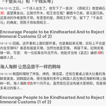
「千金买马」和「千钱买琴」
之后，一个诗人出生了。他写下了一首诗：《燕昭王》南登碣石
16-12-15
馆
，遥望黄金台。丘陵尽乔木，昭王安在哉？霸图今已矣，驱马复归来。
这首诗的作者是陈子昂。有意思的是，燕昭王作广告，留下了「千金买
马」的典故；而陈子昂和燕昭王...
Encourage People to be Kindhearted And to Reject
Immoral Customs (2 of 2)
回报。这件事和上面的那件事，也是看起来无理，实际上不也是
16-12-12
内含至理吗？善恶有报是天理，当然也就是至理。 再接下来，纪晓岚笔
锋一转，写道： 有一位前辈名叫戈芥舟，他批评当地《县志》编修
馆
的
编修人员...
海人海鲜 让您品尝不一样的韩味
韩国料理除了拌饭、烤肉、辣泡菜，还有在餐桌占很大比重的海
16-12-10
鲜类美食。因韩国近海，得天独厚的条件让韩国人民在韩式海鲜料理上独
树一帜。海人海鲜
馆
去年11月开业，虽然现在还没有被大家熟知，但是很
多来过的客人...
Encourage People to be Kindhearted And to Reject
Immoral Customs (1 of 2)