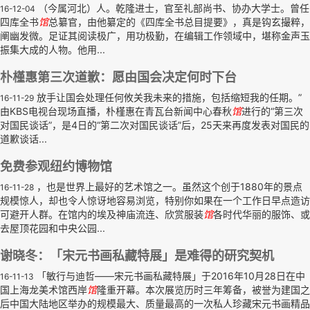
（今属河北）人。乾隆进士，官至礼部尚书、协办大学士。曾任
16-12-04
四库全书
馆
总纂官，由他纂定的《四库全书总目提要》，真是钩玄撮粹，
阐幽发微。足证其阅读极广，用功极勤，在编辑工作领域中，堪称金声玉
振集大成的人物。他用...
朴槿惠第三次道歉：愿由国会决定何时下台
放手让国会处理任何攸关我未来的措施，包括缩短我的任期。”
16-11-29
由KBS电视台现场直播，朴槿惠在青瓦台新闻中心春秋
馆
进行的“第三次
对国民谈话”，是4日的“第二次对国民谈话”后，25天来再度发表对国民的
道歉谈话...
免费参观纽约博物馆
，也是世界上最好的艺术馆之一。虽然这个创于1880年的景点
16-11-28
规模惊人，却也令人惊讶地容易浏览，特别你如果在一个工作日早点造访
可避开人群。在馆内的埃及神庙流连、欣赏服装
馆
各时代华丽的服饰、或
去屋顶花园和中央公园...
谢晓冬：「宋元书画私藏特展」是难得的研究契机
「敏行与迪哲——宋元书画私藏特展」于2016年10月28日在中
16-11-13
国上海龙美术馆西岸
馆
隆重开幕。本次展览历时三年筹备，被誉为建国之
后中国大陆地区举办的规模最大、质量最高的一次私人珍藏宋元书画精品