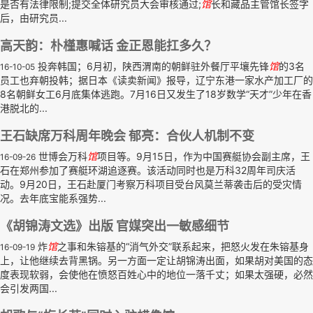
是否有法律限制;提交全体研究员大会审核通过;
馆
长和藏品主管馆长签字
后，由研究员...
高天韵：朴槿惠喊话 金正恩能扛多久？
投奔韩国；6月初，陕西渭南的朝鲜驻外餐厅平壤先锋
馆
的3名
16-10-05
员工也弃朝投韩；据日本《读卖新闻》报导，辽宁东港一家水产加工厂的
8名朝鲜女工6月底集体逃跑。7月16日又发生了18岁数学“天才”少年在香
港脱北的...
王石缺席万科周年晚会 郁亮：合伙人机制不变
世博会万科
馆
项目等。9月15日，作为中国赛艇协会副主席，王
16-09-26
石在郑州参加了赛艇环湖追逐赛。该活动同时也是万科32周年司庆活
动。9月20日，王石赴厦门考察万科项目受台风莫兰蒂袭击后的受灾情
况。去年底宝能系强势...
《胡锦涛文选》出版 官媒突出一敏感细节
炸
馆
之事和朱镕基的“消气外交”联系起来，把怒火发在朱镕基身
16-09-19
上，让他继续去背黑锅。另一方面一定让胡锦涛出面，如果胡对美国的态
度表现软弱，会使他在愤怒百姓心中的地位一落千丈；如果太强硬，必然
会引发两国...