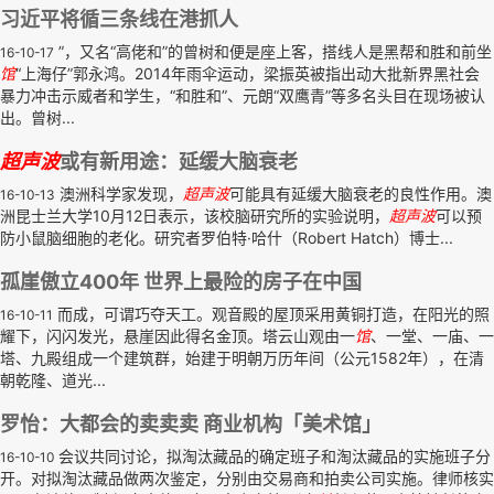
习近平将循三条线在港抓人
”，又名“高佬和”的曾树和便是座上客，搭线人是黑帮和胜和前坐
16-10-17
馆
“上海仔”郭永鸿。2014年雨伞运动，梁振英被指出动大批新界黑社会
暴力冲击示威者和学生，“和胜和”、元朗“双鹰青”等多名头目在现场被认
出。曾树...
超声波
或有新用途：延缓大脑衰老
澳洲科学家发现，
超声波
可能具有延缓大脑衰老的良性作用。澳
16-10-13
洲昆士兰大学10月12日表示，该校脑研究所的实验说明，
超声波
可以预
防小鼠脑细胞的老化。研究者罗伯特·哈什（Robert Hatch）博士...
孤崖傲立400年 世界上最险的房子在中国
而成，可谓巧夺天工。观音殿的屋顶采用黄铜打造，在阳光的照
16-10-11
耀下，闪闪发光，悬崖因此得名金顶。塔云山观由一
馆
、一堂、一庙、一
塔、九殿组成一个建筑群，始建于明朝万历年间（公元1582年），在清
朝乾隆、道光...
罗怡：大都会的卖卖卖 商业机构「美术馆」
会议共同讨论，拟淘汰藏品的确定班子和淘汰藏品的实施班子分
16-10-10
开。对拟淘汰藏品做两次鉴定，分别由交易商和拍卖公司实施。律师核实