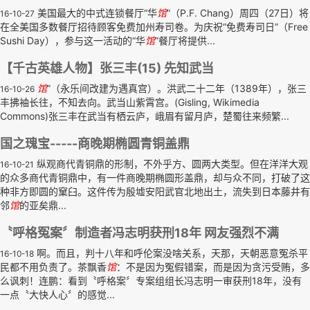
美国最大的中式连锁餐厅“华
馆
”（P.F. Chang）周四（27日）将
16-10-27
在全美国多数餐厅招待顾客免费加州寿司卷。为庆祝“免费寿司日”（Free
Sushi Day），参与这一活动的“华
馆
”餐厅将提供...
【千古英雄人物】张三丰(15) 先知武当
馆
”（永乐间改建为遇真宫）。洪武二十二年（1389年），张三
16-10-26
丰拂袖长往，不知去向。武当山紫霄宫。(Gisling, Wikimedia
Commons)张三丰在武当有栖云庐，峨眉有留月庐，楚蜀往来频繁...
国之瑰宝-----商晚期椭圆青铜盖鼎
纵观商代青铜鼎的形制，不外乎方、圆两大类型。但在洋洋大观
16-10-21
的众多商代青铜鼎中，有一件商晚期椭圆形盖鼎，却与众不同，打破了这
种非方即圆的窠臼。这件传为殷墟安阳武官北地出土，流失到日本藤井有
邻
馆
的亚矣鼎...
〝呼格冤案〞制造者冯志明获刑18年 网友强烈不满
啊。而且，判十八年和呼伦案没啥关系，天那，天朝恶意冤杀平
16-10-18
民都不用负责了。茶飘香
馆
：不是因为冤假错案，而是因为贪污受贿，多
么讽刺！连鹏：看到〝呼格案〞专案组组长冯志明一审获刑18年，没有
一点〝大快人心〞的感觉...