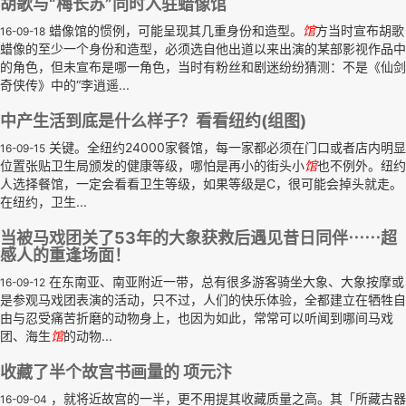
胡歌与“梅长苏”同时入驻蜡像馆
蜡像馆的惯例，可能呈现其几重身份和造型。
馆
方当时宣布胡歌
16-09-18
蜡像的至少一个身份和造型，必须选自他出道以来出演的某部影视作品中
的角色，但未宣布是哪一角色，当时有粉丝和剧迷纷纷猜测：不是《仙剑
奇侠传》中的“李逍遥...
中产生活到底是什么样子？看看纽约(组图)
关键。全纽约24000家餐馆，每一家都必须在门口或者店内明显
16-09-15
位置张贴卫生局颁发的健康等级，哪怕是再小的街头小
馆
也不例外。纽约
人选择餐馆，一定会看看卫生等级，如果等级是C，很可能会掉头就走。
在纽约，卫生...
当被马戏团关了53年的大象获救后遇见昔日同伴⋯⋯超
感人的重逢场面！
在东南亚、南亚附近一带，总有很多游客骑坐大象、大象按摩或
16-09-12
是参观马戏团表演的活动，只不过，人们的快乐体验，全都建立在牺牲自
由与忍受痛苦折磨的动物身上，也因为如此，常常可以听闻到哪间马戏
团、海生
馆
的动物...
收藏了半个故宫书画量的 项元汴
，就将近故宫的一半，更不用提其收藏质量之高。其「所藏古器
16-09-04