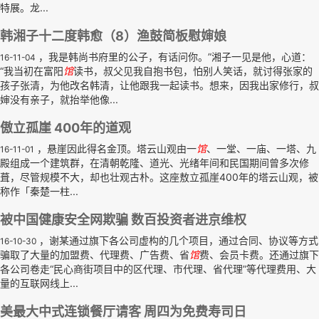
特展。龙...
韩湘子十二度韩愈（8）渔鼓简板慰婶娘
，我是韩尚书府里的公子，有话问你。”湘子一见是他，心道：
16-11-04
“我当初在富阳
馆
读书，叔父见我自抱书包，怕别人笑话，就讨得张家的
孩子张清，为他改名韩清，让他跟我一起读书。想来，因我出家修行，叔
婶没有亲子，就抬举他像...
傲立孤崖 400年的道观
，悬崖因此得名金顶。塔云山观由一
馆
、一堂、一庙、一塔、九
16-11-01
殿组成一个建筑群，在清朝乾隆、道光、光绪年间和民国期间曾多次修
葺，尽管规模不大，却也壮观古朴。这座敖立孤崖400年的塔云山观，被
称作「秦楚一柱...
被中国健康安全网欺骗 数百投资者进京维权
，谢某通过旗下各公司虚构的几个项目，通过合同、协议等方式
16-10-30
骗取了大量的加盟费、代理费、广告费、省
馆
费、会员卡费。还通过旗下
各公司卷走“民心商街项目中的区代理、市代理、省代理”等代理费用、大
量的互联网线上...
美最大中式连锁餐厅请客 周四为免费寿司日