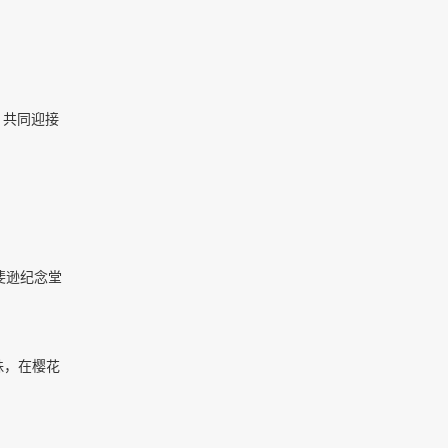
，共同迎接
斐逊纪念堂
株，在樱花