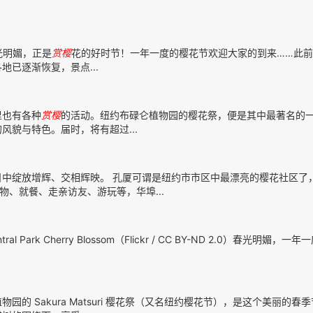
春光明媚，正是
赏樱
花的好时节！一年一度的樱花节欢迎大家的到来……此
已逐渐恢复，景点...
里也有各种
赏樱
的活动。纽约布碌仑植物园的樱花祭，便是其中最著名的
化的风貌与特色。届时，将有超过...
中绽放增辉、交相辉映。 孔厦可谓是纽约市市区中最漂亮的樱花社区了
物、就餐、走亲访友、游玩等，华埠...
tral Park Cherry Blossom（Flickr / CC BY-ND 2.0）春光明媚，
园的 Sakura Matsuri 樱花祭（又名纽约樱花节），是这个美丽的春