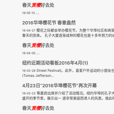
春天
赏樱
好去处
...
16-05-10
2016华埠樱花节 春意盎然
樱花之际都会举办樱花节，为整个华埠社区和商
16-04-27
春天的到来。 孔子大厦逐渐成林的樱花也是十多年努力的成果。
春天
赏樱
好去处
...
16-04-05
纽约近期活动看板2016年4月(1)
Street Festival)。此外，喜爱户外运动的小朋友也可
16-03-28
(Tomas Jefferson...
4月23日“2016华埠樱花节”再次开幕
等嘉宾出席并介绍了活动情况。纽约华埠的孔子
16-03-23
盛开的季节里，展示出一 道非常美丽而诱人的风景。值此
春天
赏樱
好去处