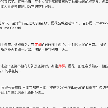
天的来临了。在纽约市，每个人似乎都知道布鲁克林植物园的樱花祭。但
本人喜爱樱花是因为它的花期很短...
佳时节。温哥华有超过9万棵花树，樱花品种超过30个，吉野樱（Yoshin
a Gaeshi...
加上樱花，做成樱饼，在
赏樱
的时候啃上两个，是11区人民的日常。 団子
所以外面要刷一层酱。甜倒不是特别甜，适...
，让这个圣诞不但有灯饰及圣诞树，亦能
赏樱
。樱花一般在春季绽放，但
ry）的樱花树...
得秋天有哦!日本京都在日本，被称之为“光洋(koyo)”的秋季赏叶传统
几个世纪风雨沧桑的帝国...