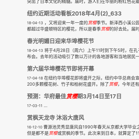
突出了日本文化的精髓。届时，游人们在华丽的粉红色花瓣树
纽约近期活动看板2018年4月(2)_633
，又将迎来一年一度的
赏樱
季节。新泽西小溪公园（
18-04-13
都超过华盛顿特区的樱花，所以是春季
赏樱
的好去处。届时
春光明媚日迎来华埠樱花节
将于4月28日（周六）上午11时到下午5时，
18-04-13
布会。去年的活动吸引了数以万计的各地游客和当地居民
第六届华埠樱花节即将开幕
在纽约华埠樱花即将盛开之际，纽约中华总商会宣
17-04-18
200多颗樱花树、竹子和柏树花盛开。除了
赏樱
，今年还有
预测：华府最佳
赏樱
期3月14日至17日
...
17-03-11
赏枫天龙寺 沐浴大唐风
曹源池灵秀显唐风自1990年春天从京都大学毕业
16-12-10
但是都不是
赏樱
或赏枫的季节。此次来到日本，就算定了11