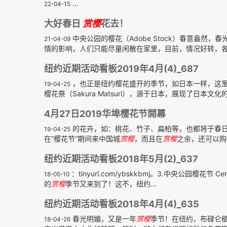
...
22-04-15
大好春日
赏樱
花去！
中央公园的樱花（Adobe Stock）春意盎然，
21-04-09
情的影响，人们只能尽量闲散在家里，目前，情况好转，各地
纽约近期活动看板2019年4月(4)_687
，也正是纽约樱花盛开的季节，如日本一样，这
19-04-25
樱花祭（Sakura Matsuri），源于日本，展现了日本文
4月27日2019华埠樱花节開幕
的花卉，如：桃花、竹子、扁柏等，也都将于春日
19-04-25
在“樱花节”期间来中国城
赏樱
，而且在
赏樱
之余，还可以购
纽约近期活动看板2018年5月(2)_637
：tinyurl.com/ybskkbmj。3.中央公园樱花节 Cen
18-05-10
的
赏樱
季节又来到了！这不，纽约...
纽约近期活动看板2018年4月(4)_635
春光明媚，又是一年
赏樱
季节！在纽约，布碌仑植物
18-04-26