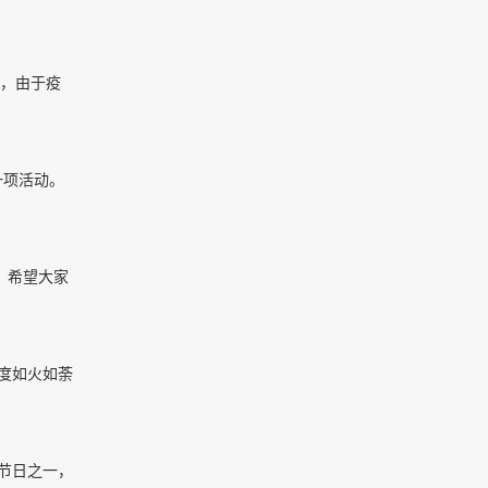
前，由于疫
一项活动。
，希望大家
一年一度如火如荼
季节日之一，