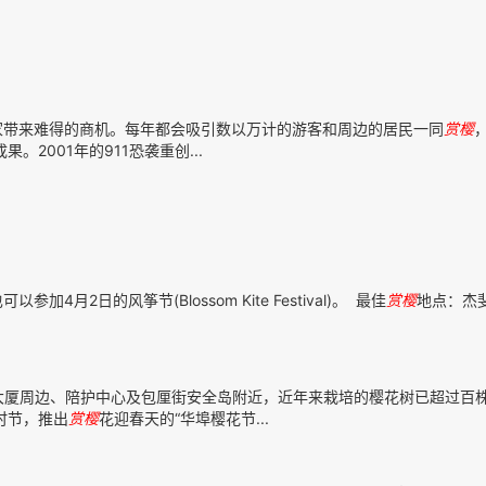
家带来难得的商机。每年都会吸引数以万计的游客和周边的居民一同
赏樱
2001年的911恐袭重创...
以参加4月2日的风筝节(Blossom Kite Festival)。 最佳
赏樱
地点：杰
大厦周边、陪护中心及包厘街安全岛附近，近年来栽培的樱花树已超过百
时节，推出
赏樱
花迎春天的“华埠樱花节...