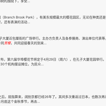
的围绕下，享受...
Branch Brook Park），有美东规模最大的樱花园区，无论在种类还
，还有表演的活动...
在孔子大厦近包厘街的广场举行。主办方负责人及各参展商、演出单位代表等
一同
赏樱
，共同迎接春天的到来...
布，第六届华埠樱花节将定于4月29日（周六），在孔子大厦花园举行
30个机构摆设摊位，为民众...
之后，屈指算来，阔别京都已经26年了。其间多次重返过日本，也数次再
月底这个金秋季节，再去...