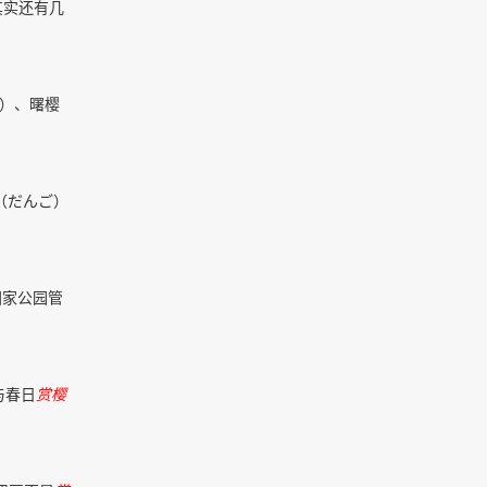
其实还有几
o）、曙樱
（だんご）
国家公园管
与春日
赏樱