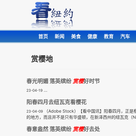
首页
新闻
美食
健康
教育
汽车
赏樱地
春光明媚 落英缤纷
赏樱
好时节
...
23-04-19
阳春四月去纽瓦克看樱花
（Adobe Stock）【看中国讯】阳春四月
23-04-09
的地方，而且并不是只有华盛顿，在新泽西州的纽瓦克（Newa
春意盎然 落英缤纷
赏樱
好去处