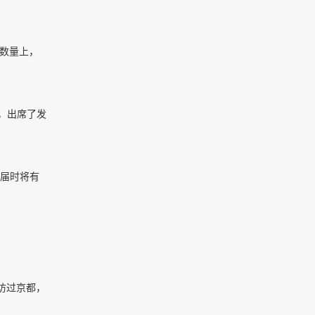
是数量上，
，出席了发
。届时将有
访过京都，