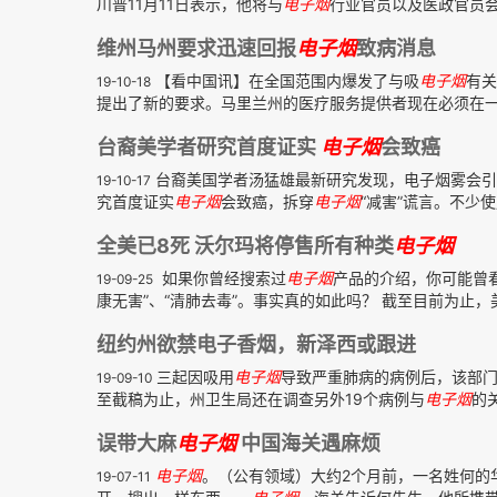
川普11月11日表示，他将与
电子
烟
行业官员以及医政官员会
维州马州要求迅速回报
电子
烟
致病消息
【看中国讯】在全国范围内爆发了与吸
电子
烟
有关
19-10-18
提出了新的要求。马里兰州的医疗服务提供者现在必须在一个
台裔美学者研究首度证实
电子
烟
会致癌
台裔美国学者汤猛雄最新研究发现，电子烟雾会引
19-10-17
究首度证实
电子
烟
会致癌，拆穿
电子
烟
“减害”谎言。不少
全美已8死 沃尔玛将停售所有种类
电子
烟
如果你曾经搜索过
电子
烟
产品的介绍，你可能曾
19-09-25
康无害”、“清肺去毒”。事实真的如此吗？ 截至目前为止，美国
纽约州欲禁电子香烟，新泽西或跟进
三起因吸用
电子
烟
导致严重肺病的病例后，该部门
19-09-10
至截稿为止，州卫生局还在调查另外19个病例与
电子
烟
的
误带大麻
电子
烟
中国海关遇麻烦
电子
烟
。（公有领域）大约2个月前，一名姓何的
19-07-11