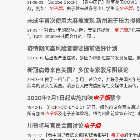
（Adobe Stock）【看中国讯】随著美国CO
21-06-03
战，例如：
电子
烟
。由于越来越多青少年学生吸
电子
烟
，引
未成年首次使用大麻被发现 新州迫于压力拟
对青少年的影响之际，专家还提醒，
电子
烟
的危害更
21-03-11
与Truth Initiative共同合作的一项...
疫情期间高风险者需要提前做好计划
后出现严重症状，是因为肺部过度的发炎反应。他
20-04-19
新冠病毒来自美国？多位专家驳斥阴谋论
做了一档节目，引用上述论文，并联系美国去年
20-03-01
病毒的源头在美国。消息在大陆微信圈等社交媒体上疯传，然
2020年7月1日起实施加味
电子
烟
禁令
（Flickr-CC-BY-2.0）近日，纽约市议会表
19-12-12
所有加味
电子
烟
及电子液体香精。纽约州此前曾宣布过加
川普将与官员会面讨论
电子
烟
【看中国记者忆文编译/综合报导】
电子
烟
的化学
19-11-17