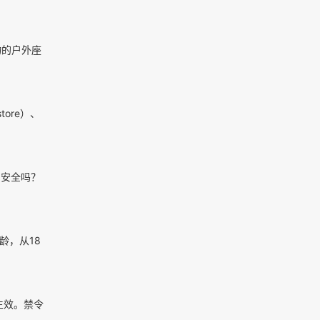
物的户外座
tore）、
的安全吗？
龄，从18
生效。禁令