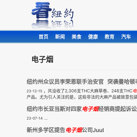
首页
新闻
美食
健康
教育
汽车
电子烟
纽约州众议员李荣恩联手治安官 突袭曼哈顿
，共没收了2,306支THC大麻草卷、248支THC
电
23-12-15
产品。尤为引人关注的是，这些非法的大麻产品被故意包装成
纽约市长亚当斯对四家
电子
烟
经销商提起诉讼
...
23-07-14
新州多学区提告
电子
烟
公司Juul