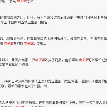
面。 “将与
电子
烟
行业...
的肺部疾病之后，近日，马里兰州和维吉尼亚州的卫生部门分别对卫生保
工作日内向当地卫生部门报告...
起小鼠罹患肺癌，且有膀胱尿路上皮细胞增生，增癌变风险。台湾专家指
使用
电子
烟
者抱持
电子
烟
比传统...
看到过一些国产商家，把
电子
烟
吹成了药品，他们声称
电子
烟
可以帮忙戒
已有530个通报...
于9月6日对州内的保健人士及地方卫生部门发出警告，重视电子香烟的
关联。最新的案例在6日举报。州...
华人从美国飞回中国探亲。在中国过海关时被拦下来。其中一名工作人员