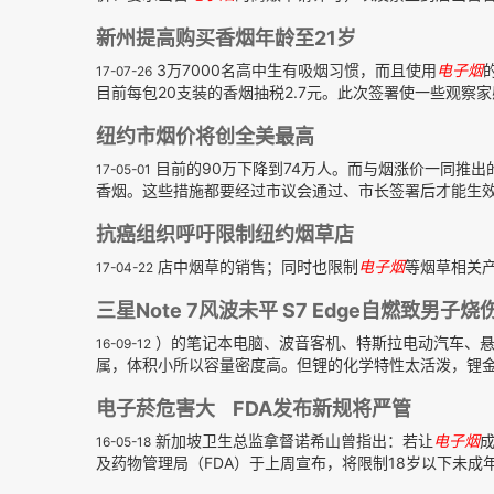
新州提高购买香烟年龄至21岁
3万7000名高中生有吸烟习惯，而且使用
电子
烟
17-07-26
目前每包20支装的香烟抽税2.7元。此次签署使一些观察家感
纽约市烟价将创全美最高
目前的90万下降到74万人。而与烟涨价一同推
17-05-01
香烟。这些措施都要经过市议会通过、市长签署后才能生效
抗癌组织呼吁限制纽约烟草店
店中烟草的销售；同时也限制
电子
烟
等烟草相关产
17-04-22
三星Note 7风波未平 S7 Edge自燃致男子烧
）的笔记本电脑、波音客机、特斯拉电动汽车、
16-09-12
属，体积小所以容量密度高。但锂的化学特性太活泼，锂金
电子菸危害大 FDA发布新规将严管
新加坡卫生总监拿督诺希山曾指出：若让
电子
烟
16-05-18
及药物管理局（FDA）于上周宣布，将限制18岁以下未成