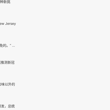
各种新挑
 Jersey
” ...
然推测新冠
口味以外的
频发，总统