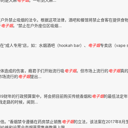
带的是大麻
电子
烟
。一听到大麻...
户外禁止吸烟的法令。根据这项法律，酒吧和餐馆将禁止食客在提供食
于
电子
烟
。“禁止在户外座位区吸烟...
“成人专用”店，如：水烟酒吧（hookah bar）、
电子
烟
专卖店（vape s
体造成的伤害，瘾君子们开始流行吸
电子
烟
。但市场上流行的
电子
烟
真
对市场流行的
电子
烟
提出...
019财年的行政预算案中，将会把目前购买传统香烟和
电子
烟
的最低法定年
走路的时候，闻到...
倍。”香烟禁令遵循在药房禁止销售
电子
烟
的立法，该法案在2017年8月
格和设置全市烟草零售商数量上限...