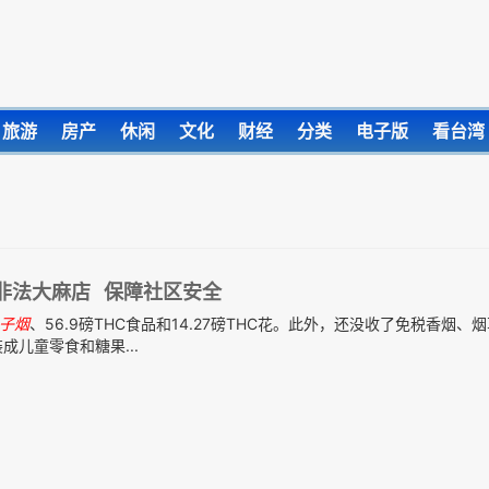
旅游
房产
休闲
文化
财经
分类
电子版
看台湾
非法大麻店 保障社区安全
子
烟
、56.9磅THC食品和14.27磅THC花。此外，还没收了免税香烟、
儿童零食和糖果...