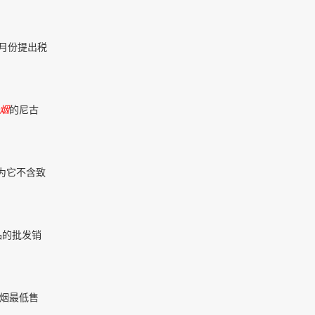
在4月份提出税
烟
的尼古
为它不含致
品的批发销
烟最低售