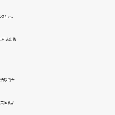
00万元。
止药店出售
最活泼的金
）美国食品