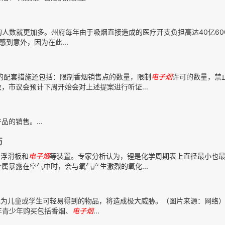
的人数就更加多。州府每年由于吸烟直接造成的医疗开支负担高达40亿60
到意外，因为在此...
出的配套措施还包括：限制香烟销售点的数量，限制
电子
烟
许可的数量，禁
，市议会预计下周开始会对上述提案进行听证...
品的销售。...
伤
悬浮滑板和
电子
烟
等装置。专家分析认为，锂是化学周期表上直径最小也
属暴露在空气中时，会与氧气产生激烈的氧化...
成为儿童或学生可轻易得到的物品，将造成极大威胁。（图片来源：网络
年青少年购买包括香烟、
电子
烟
...