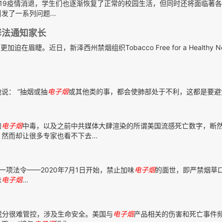
VID-19疫情消退，学生们也逐渐恢复了正常的校园生活，但同时还将面临著
发了一系列问题...
修法通知家长
加迫在眉睫。近日，新泽西州禁烟组织Tobacco Free for a Healthy New
说： “抽烟或抽
电子
烟
或其他类的事，都会使肺部处于不利，这都是要避免的。
的
电子
烟
中毒，以及之前中共媒体大肆渲染的所谓美国流感死亡数字，断
而却让很多专家也看不下去...
决通过一项法令——2020年7月1日开始，禁止加味
电子
烟
的面世，即严禁烟草
味
电子
烟
...
成分很难管控，涉及生命安全。美国与
电子
烟
产品相关的伤害和死亡事件