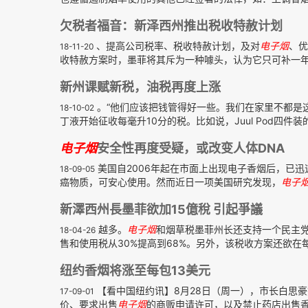
欠税者福音：新泽西州推出税收特赦计划
、提高公司税率、税收特赦计划，及对
电子
烟
、优
18-11-20
收特赦方案时，墨菲将其斥为一种噱头，认为它只可补一年的
新州课赋新税，油税再度上涨
。“他们应该把钱管得好一些。我们在家里不都是这
18-10-02
丁液开始征收每毫升10分的税。比如说，Juul Pod四件装的
电子
烟
安全性再度受疑，或改变人体DNA
美国自2006年起在市面上出现电子香烟后，已
18-09-05
癌物质，可安心使用。然而近日一项美国研究发现，
电子
新澤西州長墨菲欲加15億稅 引起爭議
越多。
电子
烟
和烟草税墨菲州长还支持一个民主党
18-04-26
售和使用税从30%提高到68%。另外，该税收方案还欲在每支雪
纽约香烟将涨至每包13美元
【看中国纽约讯】8月28日（周一），市长白思
17-09-01
价、要求出售
电子
烟
的商贩申请许可，以及禁止药店出售香