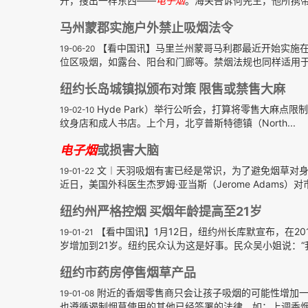
开，搜出一样东西——
电子
烟
。海关告诉何先生，他所携
马州蒙郡实施户外禁止吸烟法令
【看中国讯】马里兰州蒙哥马利郡最近开始实施在
19-06-20
位区吸烟，如露台、阳台和门廊等。禁烟法规也同样适用
纽约长岛城镇拟颁布对策 限售或禁售大麻
Hyde Park）举行公听会，打算将零售大麻点限制在
19-02-10
纹身店和成人书店。上个月，北亨普斯特德镇（North...
电子
烟
或损害大脑
文︱天羽吸烟有害已经是常识，为了避免烟草对身
19-01-22
近日，美国外科医生杰罗姆·亚当斯（Jerome Adams）
纽约州严格控烟 买烟年龄提高至21岁
【看中国讯】1月12日，纽约州长库默宣布，在2
19-01-21
岁增加到21岁。纽约民众认为这是好事。民众吴小姐说：“我
纽约市药房停售烟草产品
附近的香烟零售商只会让孩子吸烟的可能性增加一
19-01-08
也遵循遏制烟草使用的其他已经签署的法律，如：上调香烟价