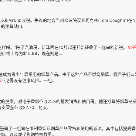
步和Airbnb收税。争议的地方当州众议院议长柯克林(Tom Coughlin)
预算缺口...
样吗。”除了汽油税，新泽西在10月起还开始征收了一连串的新税。
电子
价格上周为$15.99，现在则是...
迅速成为青少年最常用的烟草产品。由于这种产品不燃烧烟草，瘾君子们认
烟
不见得没有健康风险。一组...
的提案，对电子香烟征收75%的批发销售和使用税。他还打算将烟草制
茄征收$2.70、每支...
豪签署了一组旨在限制香烟及烟草产品零售和使用的新法，其中包括提高香
烟、以及减少售烟执照数量...