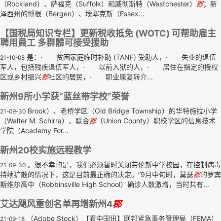
（Rockland）、萨福克（Suffolk）和威彻斯特（Westchester）
郡
；新
泽西州的博根（Bergen）、埃塞克斯（Essex...
【国税局知识专栏】更新税收抵免 (WOTC) 可帮助雇主
聘用員工 多群體可接受援助
是：· 贫困家庭临时补助 (TANF) 受助人，· 失业的退伍
21-10-08
军人，包括残疾退伍军人，· 以前入狱的人，· 居住在指定的授权
区或乡村振兴
郡
社区的居民，· 职业康复转介...
新州9所小学获“蓝丝带学校”荣誉
Brook）、老桥学区（Old Bridge Township）的华特施拉小学
21-09-30
（Walter M. Schirra）、联合
郡
（Union County）职校学区的信息技术
学院（Academy For...
新州20校实施远程教学
。很不幸的是，我们必须暂时关闭劳伦斯中学校园，在控制病毒
21-09-30
持续扩散的情况下，这是目前最正确的决定。”9月中旬时，莫瑟
郡
的罗宾
斯维尔高中（Robbinsville High School）确诊人数激增，当时共有...
艾达飓风重创名单再增新州4
郡
（Adobe Stock）【看中国讯】联邦紧急事务管理局（FEMA）
21-09-18