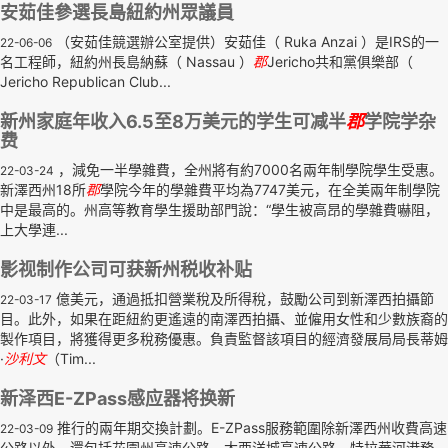
安茹佳參選長島紐約州眾議員
（安茹佳競選辦公室提供）安茹佳（ Ruka Anzai ）是IRS的一
22-06-06
名工程師，紐約州長島納蘇（ Nassau ）
郡
Jericho共和黨俱樂部（
Jericho Republican Club...
新州家庭年收入6.5至8万美元的学生可减半
郡
学院学杂
费
，減免一半學雜費，全州將有約7000名兩年制學院學生受惠。
22-03-24
新澤西州18所
郡
學院今年的學雜費平均為7747美元，在全美兩年制學院
中是最高的。州高等教育學生援助部門說：“學生被高昂的學雜費嚇阻，
上大學連...
影视制作公司可获新州税收补贴
億美元，通過抵扣營業稅及所得稅，鼓勵公司到新澤西拍攝節
22-03-17
目。此外，如果在距紐約更遙遠的南澤西拍攝、並僱用女性和少數族裔的
製作項目，將獲得更多稅務優惠。負責監督該項目的經濟發展局局長蒂姆
·
沙利文
（Tim...
新泽西E-ZPass感应器将换新
推行的兩年期交換計劃。E-ZPass服務範圍除新澤西州收費高速
22-03-09
公路以外，還包括花園州高速公路、大西洋城高速公路、特拉華河港務