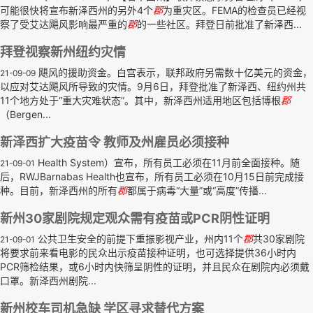
可能很快将宣布新泽西州的另外4个
郡
为重灾区。FEMA的检查员已经视
察了受艾达飓风影响最严重的
郡
的一些社区。拜登日前批准了新泽西...
拜登视察新州纽约灾情
飓风的援助资金。白宫表示，联邦政府另需数十亿美元的资金，
21-09-09
以应对艾达飓风所导致的灾情。9月6日，拜登批准了新泽西、纽约州共
11个地方处于“重大灾难状态”。其中，新泽西州适用地区包括博根
郡
（Bergen...
新泽西扩大疫苗令 教师及州雇员必须接种
Health System）宣布，所有员工必须在11月前全面接种。随
21-09-01
后，RWJBarnabas Health也宣布，所有员工必须在10月15日前完成接
种。目前，新泽西州的所有
郡
都属于病毒“大量”或“高度”传播...
新州30家剧院规定观众需有疫苗或PCR阴性证明
公共卫生安全的前提下重振影视产业，州内11个
郡
共30家剧院
21-09-01
将要求前来看电影的民众出示疫苗接种证明，也可选择提供36小时内
PCR筛检结果，或6小时内快筛呈阴性的证明，并且民众在剧院内必须戴
口罩。新泽西州剧院...
新州校车司机急缺 学区寻求替代方案