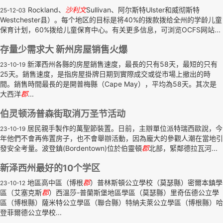
Rockland、
沙利文
Sullivan、阿尔斯特Ulster和威彻斯特
25-12-03
Westchester县）。每个地区的目标是将40%的拨款拨给全州的学龄儿童
保育计划，60%拨给儿童保育中心。有关更多信息，可浏览OCFS网站...
存量少需求大 新州房屋销售火爆
新澤西州各縣的房屋銷售速度，最長的只有58天，最短的只有
23-10-19
25天。銷售速度，是指房屋掛牌日期到實際成交或從市場上撤出的時
間。銷售時間最長的是開普梅縣（Cape May），平均為58天。其次是
大西洋
郡
...
伯灵顿汤普森街取消万圣节活动
居民親手製作的萬聖節裝置。日前，主辦單位派特瑞西歐說，今
23-10-19
年他們不會再佈置房子，也不會舉辦活動，因為龐大的參觀人潮在當地引
發安全考量。波登鎮(Bordentown)位於伯靈頓
郡
北部，緊鄰德拉瓦河...
新泽西州最好的10个学区
地區高中區（博根
郡
）普林斯頓公立學校（莫瑟縣）密爾本鎮學
23-10-12
區（艾塞克斯
郡
）西溫莎-普蘭斯堡地區學區（莫瑟縣）里奇伍德公立學
區（博根縣）薩米特公立學區（聯合縣）特納夫萊公立學區（博根縣）哈
登菲爾德公立學校...