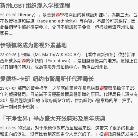
新州LGBT组织渗入学校课程
Literacy），是莫瑟
郡
學校開設的種族認知課程，為期三天。旨
23-09-28
在教授種族和民族（race and ethnicity）等內容，不屬於可選課程，因
此每個學生都必須要參加，父母不能讓孩子免修。但根據新澤西州法律，
家長...
伊顿镇将成为影视外景基地
伊頓鎮（Mr. Matté/WIKI/CC BY）【看中國新州訊】位於新澤
23-09-26
西州蒙茅斯
郡
的伊頓鎮（Eatontown），是個風景優美的地方。這裡正在
以其獨特的魅力，成為電影外景拍攝中心。新澤西州州長...
爱德华-卡班 纽约市警局新任代理局长
部門的黃金標準。之前塞維爾曾在長島納蘇
郡
警察局擔任了25
23-07-07
年的偵探警司。目前尚不清楚塞維爾具體離職的原因。代理局長卡班擁有
30年警局經驗據紐約市政府網站介紹，作為紐約市警察局的第二把手，
第一副局長卡班將...
「干净世界」举办盛大开张剪彩及周年庆典
的发展，对于米德尔敦市乃至橙县来说，这带来了很多的机会
23-06-29
和正向的促进，没有比看到这些更令人高兴的了。」橙
郡
政府经济发展总