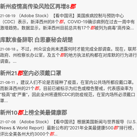
新州疫情高传染风险区再增8
郡
（Adobe Stock）【看中国讯】美国疾病控制与预防中心
21-08-19
（CDC）表示，新泽西州的8个
郡
，COVID-19确诊病例在过去一周中有
激增趋势。数据显示，新泽西州目前总共有17个
郡
被列为病毒“高传染...
库默准备辞职 白思豪秘会胡楚
。不过，州众议会尚未透露何时才能完成全部调查。现在，联邦
21-08-18
政府、州检察长办公室，及五个
郡
的地方执法机构都在对库默的行为进行
调查。...
新州21
郡
室内必须戴口罩
，建议人们不论是否接种了疫苗，在室内公共场所都应戴口罩。
21-08-11
而新泽西州的21个
郡
，目前已被标示为红色或橙色警戒，代表感染率为
“极高”或“严重”，因此全州将遵照CDC的防疫规范，在室内场所必须戴口
罩...
新州10
郡
上榜全美最健康郡
（Adobe Stock）【看中国讯】根据美国新闻与世界报导（U.S.
21-07-08
News & World Report）最新公布的“2021年全美最健康500
郡
”排行榜，
评比全美各州大约3000个
郡
...