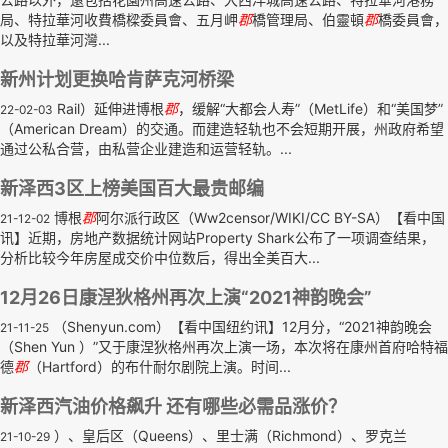
局、特拉華河收費橋樑委員會、五月岬
郡
橋管理局、伯靈頓
郡
橋委員會，
以及特拉華河灣...
新州计划更换哈肯萨克河桥梁
Rail）延伸进博根
郡
，缓解“大都会人寿”（MetLife）和“美国梦”
22-02-03
（American Dream）的交通。而建造轻轨也不会短期开展，州政府希望
通过公私合营，由私营企业建造和运营轻轨。...
新泽西3区上榜美国百大最贵邮编
博根
郡
阿尔派行政区（Ww2censor/WIKI/CC BY-SA）【看中国
21-12-02
讯】近期，房地产数据统计网站Property Shark公布了一项调查结果，
分析比较今年房屋成交价中位数后，得出全美百大...
12月26日康涅狄格州再次上演“2021神韵晚会”
（Shenyun.com）【看中国纽约讯】12月分，“2021神韵晚会
21-11-25
（Shen Yun ）”又于康涅狄格州再次上演一场，本次将在康州首府哈特福
德
郡
（Hartford）的布什耐尔剧院上演。时间...
新泽西汽油价格飙升 还有哪些必需品涨价？
）、皇后区（Queens）、里士满（Richmond）、罗克兰
21-10-29