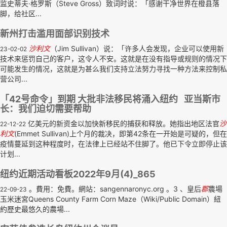
监史蒂夫·格罗斯（Steve Gross）致词时说：「感谢干净世界在橙县落
脚，给社区...
新州打击滥用面部识别技术
沙利文
（Jim Sullivan）说：「许多人会发现，企业可以使用新
23-02-02
技术来惩罚自己的客户，这令人不安。这就是在没有指导或规则的情况下
可能发生的情况，这就是为甚么我们支持立法努力寻找一种方法来控制私
营公司...
「42号命令」到期 大批非法移民将涌入纽约 亚当斯市
长：我们迫切需要帮助
亿美元的新资金以加快新移民的捕获和释放。她指出地区法官
沙
22-12-22
利文
(Emmet Sullivan)上个月的裁决，即第42条在一开始是可疑的，但在
疫情蔓延到这种程度时，在法律上已经站不住脚了。他已下令立即停止该
计划...
纽约近期活动看板2022年9月(4)_865
。費用：免費。網站：sangennaronyc.org 。3 、皇后
郡
農場
22-09-23
玉米迷宮Queens County Farm Corn Maze（Wiki/Public Domain）紐
約歷史最悠久的農場...