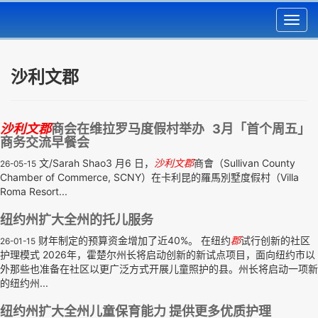
Toggl
navig
沙利文郡
沙利文
郡
商会在维拉罗马度假村举办 3月「首个周五」
商务交流早餐会
文/Sarah Shao3 月6 日，
沙利文
郡
商會（Sullivan County
26-05-15
Chamber of Commerce, SCNY）在卡利昆的羅馬別墅度假村（Villa
Roma Resort...
纽约州扩大全州的托儿服务
财年制定的预算资金增加了近40%。 在纽约
郡
试行创新的社区
26-01-15
护理模式 2026年，霍楚尔州长将启动创新的新试点项目，面向纽约市以
外那些也准备在社区以更广泛方式开展儿童照护的县。州长将启动一项新
的纽约州...
纽约州扩大全州儿童保育能力 提供更多优质护理