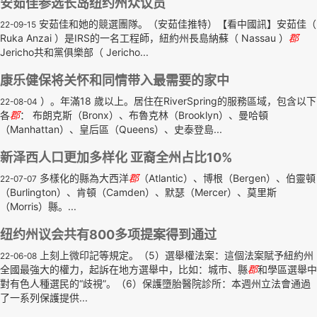
安茹佳参选长岛纽约州众议员
安茹佳和她的競選團隊。（安茹佳推特）【看中國訊】安茹佳（
22-09-15
Ruka Anzai ）是IRS的一名工程師，紐約州長島納蘇（ Nassau ）
郡
Jericho共和黨俱樂部（ Jericho...
康乐健保将关怀和同情带入最需要的家中
）。年滿18 歲以上。居住在RiverSpring的服務區域，包含以下
22-08-04
各
郡
： 布朗克斯（Bronx）、布魯克林（Brooklyn）、曼哈頓
（Manhattan）、皇后區（Queens）、史泰登島...
新泽西人口更加多样化 亚裔全州占比10%
多樣化的縣為大西洋
郡
（Atlantic）、博根（Bergen）、伯靈頓
22-07-07
（Burlington）、肯頓（Camden）、默瑟（Mercer）、莫里斯
（Morris）縣。...
纽约州议会共有800多项提案得到通过
上刻上微印記等規定。（5）選舉權法案：這個法案賦予紐約州
22-06-08
全國最強大的權力，起訴在地方選舉中，比如：城市、縣
郡
和學區選舉中
對有色人種選民的“歧視”。（6）保護墮胎醫院診所：本週州立法會通過
了一系列保護提供...