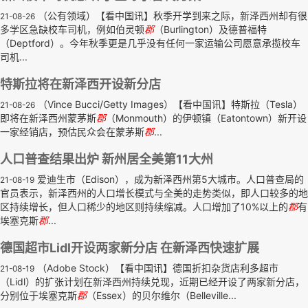
（公有领域）【看中国讯】秋季开学到来之际，新泽西州却有很
21-08-26
多学区急缺校车司机，例如伯灵顿
郡
（Burlington）及德普福特
（Deptford）。今年秋季更是几乎没有任何一家运输公司愿意承揽校车
司机...
特斯拉将在新泽西开设新分店
（Vince Bucci/Getty Images）【看中国讯】特斯拉（Tesla）
21-08-26
即将在新泽西州蒙茅斯
郡
（Monmouth）的伊顿镇（Eatontown）新开设
一家经销店，预估民众会在蒙茅斯
郡
...
人口普查结果出炉 新州居全美第11大州
爱迪生市（Edison），成为新泽西州第5大城市。人口普查局的
21-08-19
官员表示，新泽西州的人口增长模式与全美的走势类似，即人口较多的地
区持续增长，但人口稀少的地区则持续缩减。人口增加了10%以上的
郡
有
埃塞克斯
郡
...
德国超市Lidl开设两家新分店 在新泽西快速扩展
（Adobe Stock）【看中国讯】德国折扣杂货店利多超市
21-08-19
（Lidl）的扩张计划在新泽西州持续兑现，近期已经开设了两家新分店，
分别位于埃塞克斯
郡
（Essex）的贝尔维尔（Belleville...