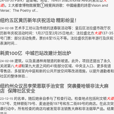
Park）遊樂場。地址：164th St&Lithonia Ave(利索尼亞
大
24-05-30
道
)。2.大都會博物館展覽①視覺與詩歌：中國繪畫的詩意Vision and
Verse：The Poetry of...
纽约五区黄历新年庆祝活动 精彩纷呈！
艺术手工坊以及传统的送春联活动等：皇后区法拉盛市政厅农
24-02-08
历新年庆祝活动时间：1月27日至2月25日地点：法拉盛北方
大道
137-35
号门票：部分活动免费，票价8至15元不等。法拉盛农历新年游行及庆祝
表演时间...
耗资100亿 中城巴站改建计划出炉
建筑，以及直通林肯隧道的新坡道。此外，项目还提出了永久
24-02-08
关闭第八
大道
和第九大道之间的41街部分区域、中央主入口、更多街道
零售店、多层室内中庭和新的公共开放空间等改进措施，以提升通勤者和
社区的整体体验...
纽约州众议员李荣恩联手治安官 突袭曼哈顿非法大麻
店 保障社区安全
的名单，随后她亲自参与了检查行动。检查地点包括利文顿
大道
23-12-15
137号、克林顿街79号、麦迪逊街197号和东二街89号的商店。在此次突
袭行动中，所有检查的商店均被发现非法销售大麻和非法烟草产品。结果
显示...