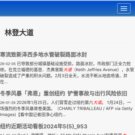
Toggl
navig
林登大道
寒流致新泽西多地水管破裂路面冰封
已导致部分城镇基础设施受损，路面冰封，市政部门正全力抢
26-02-05
修。在克兰福德的基思．杰弗里斯
大道
（Keith Jeffries Avenue），水管
破裂造成了严重的积水问题。2月3日全天，水流不断从地底喷涌，并
在...
冬季风暴「弗恩」重创纽约 铲雪事故与出行风险依旧
2026年1月25日，人们冒雪走过纽约第六
大道
。 1月24日，一
26-01-29
场强烈的冬季风暴席卷美国。（CHARLY TRIBALLEAU / AFP via Getty
Images)【看中国记者田净心纽约...
纽约近期活动看板2024年5(5)_953