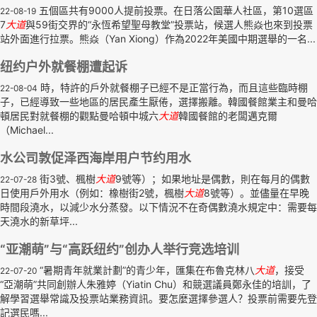
五個區共有9000人提前投票。在日落公園華人社區，第10選區
22-08-19
7
大道
與59街交界的“永恆希望聖母教堂”投票站，候選人熊焱也來到投票
站外面進行拉票。熊焱（Yan Xiong）作為2022年美國中期選舉的一名...
纽约户外就餐棚遭起诉
時，特許的戶外就餐棚子已經不是正當行為，而且這些臨時棚
22-08-04
子，已經導致一些地區的居民產生厭倦，選擇搬離。韓國餐館業主和曼哈
頓居民對就餐棚的觀點曼哈頓中城六
大道
韓國餐館的老闆邁克爾
（Michael...
水公司敦促泽西海岸用户节约用水
街3號、楓樹
大道
9號等）；如果地址是偶數，則在每月的偶數
22-07-28
日使用戶外用水（例如：橡樹街2號，楓樹
大道
8號等）。並儘量在早晚
時間段澆水，以減少水分蒸發。以下情況不在奇偶數澆水規定中：需要每
天澆水的新草坪...
“亚潮萌”与“高跃纽约”创办人举行竞选培训
“暑期青年就業計劃”的青少年，匯集在布魯克林八
大道
，接受
22-07-20
“亞潮萌”共同創辦人朱雅婷（Yiatin Chu）和競選議員鄭永佳的培訓，了
解學習選舉常識及投票站業務資訊。要怎麼選擇參選人？投票前需要先登
記選民嗎...