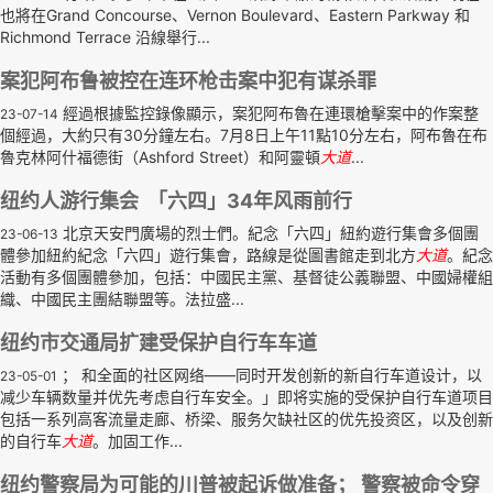
也將在Grand Concourse、Vernon Boulevard、Eastern Parkway 和
Richmond Terrace 沿線舉行...
案犯阿布鲁被控在连环枪击案中犯有谋杀罪
經過根據監控錄像顯示，案犯阿布魯在連環槍擊案中的作案整
23-07-14
個經過，大約只有30分鐘左右。7月8日上午11點10分左右，阿布魯在布
魯克林阿什福德街（Ashford Street）和阿靈頓
大道
...
纽约人游行集会 「六四」34年风雨前行
北京天安門廣場的烈士們。紀念「六四」紐約遊行集會多個團
23-06-13
體參加紐約紀念「六四」遊行集會，路線是從圖書館走到北方
大道
。紀念
活動有多個團體參加，包括：中國民主黨、基督徒公義聯盟、中國婦權組
織、中國民主團結聯盟等。法拉盛...
纽约市交通局扩建受保护自行车车道
； 和全面的社区网络——同时开发创新的新自行车道设计，以
23-05-01
减少车辆数量并优先考虑自行车安全。」即将实施的受保护自行车道项目
包括一系列高客流量走廊、桥梁、服务欠缺社区的优先投资区，以及创新
的自行车
大道
。加固工作...
纽约警察局为可能的川普被起诉做准备； 警察被命令穿