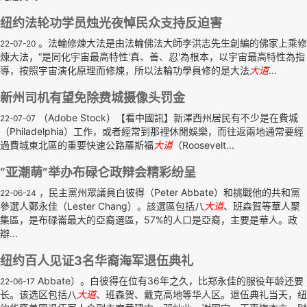
纽约法轮功学员烛光夜悼民众支持反迫害
。法輪修煉大法是由法輪佛法大師李洪志先生創編的佛家上乘修
22-07-20
煉大法，“是同化宇宙最高特性'真、善、忍'為根本，以宇宙最高特性為指
導，按照宇宙演化原理而修煉，所以法輪功學員修的是大法
大道
...
新州司机有望免除费城摄像头罚金
（Adobe Stock）【看中國訊】新澤西州居民有不少是在費城
22-07-07
（Philadelphia）工作，或者經常到那裡休閒娛樂，而往返兩地通常要經
過費城東北區的重要快速公路羅斯福
大道
（Roosevelt...
“亚潮萌”举办布碌仑政辩会精彩纷呈
，民主黨州眾議員白彼得（Peter Abbate）和挑戰他的共和黨
22-06-24
參選人鄭永佳（Lester Chang）。該選區包括八
大道
、班森賀等華人聚
集區，是布碌崙最大的亞裔選區，57%的人口是亞裔，主要是華人。政
辯...
纽约百人见证3名华裔海军退伍典礼
Abbate）。白彼得在位有36年之久，比郑永佳的服役年龄还要
22-06-17
长。该选区包括八
大道
、班森贺、戴克高地等华人区。退伍典礼当天，纽