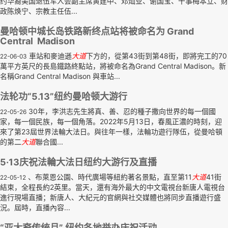
约华裔美国退伍军人会副主席黄建中、邓灿业、谢国宝、干事梅本立、财
政陈焕宁、宗教主任伍...
曼哈顿中城长岛铁路新终点站将被命名为 Grand
Central Madison
車站和麥迪遜
大道
下方的，從第43街到第48街，即將完工的70
22-06-03
萬平方英尺的長島鐵路終點站，將被命名為Grand Central Madison。新
名稱Grand Central Madison 與車站...
法轮功“5.13”纽约曼哈顿大游行
30年，李洪志先生將真、善、忍的種子撒向世界的每一個國
22-05-26
家，每一個民族，每一個角落。2022年5月13日，春風正濃的時刻，迎
來了第23屆世界法輪大法日。與往年一樣，法輪功遊行隊伍，從曼哈頓
的第二
大道
聯合國...
5·13庆祝法輪大法日纽约大游行及直播
、布萊恩公園、時代廣場等紐約著名景點，直至第11
大道
41街
22-05-12
結束，全程長約2英里。當天，還有海外最大的中文電視台新唐人電視台
進行現場直播；新唐人、大紀元的官網與社交媒體也將同步直播遊行盛
況。屆時，直播內容...
“亚太裔传统月” 纽约各地举办庆祝活动