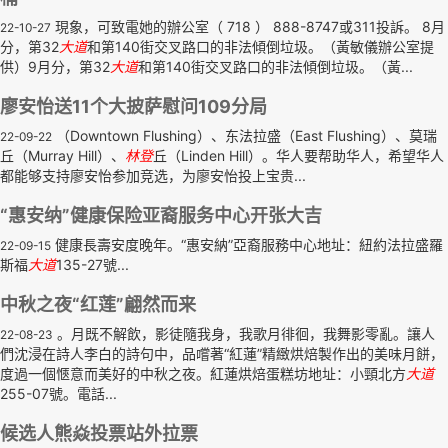
現象，可致電她的辦公室（ 718 ） 888-8747或311投訴。 8月
22-10-27
分，第32
大道
和第140街交叉路口的非法傾倒垃圾。（黃敏儀辦公室提
供）9月分，第32
大道
和第140街交叉路口的非法傾倒垃圾。（黃...
廖安怡送11个大披萨慰问109分局
（Downtown Flushing）、东法拉盛（East Flushing）、莫瑞
22-09-22
丘（Murray Hill）、
林登
丘（Linden Hill）。华人要帮助华人，希望华人
都能够支持廖安怡参加竞选，为廖安怡投上宝贵...
“惠安纳”健康保险亚裔服务中心开张大吉
健康長壽安度晚年。“惠安納”亞裔服務中心地址：紐約法拉盛羅
22-09-15
斯福
大道
135-27號...
中秋之夜“红莲”翩然而来
。月既不解飲，影徒隨我身，我歌月徘徊，我舞影零亂。讓人
22-08-23
們沈浸在詩人李白的詩句中，品嚐著“紅蓮”精緻烘焙製作出的美味月餅，
度過一個愜意而美好的中秋之夜。紅蓮烘焙蛋糕坊地址：小頸北方
大道
255-07號。電話...
候选人熊焱投票站外拉票