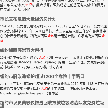
盛，布鲁克林(八
大道
)，曼哈顿等。理赔成功之前您无需支付任何费用。
在美国，大大小小的...
市长宣布建造大量经济房计划
，公共信息會議定於2022 年12 月13 日至15 日舉行，公共範圍
22-12-15
界定會議將於2023 年1 月9 日舉行。第二項主要規劃工作是布魯克林中
心的社區發展計劃，稱為大西洋
大道
混合用途計劃。它承諾為大西洋
大
道
...
纽约梅西感恩节大游行
中央公園南邊至6
大道
（6th Avenue），最後走到34街的梅西百
22-11-17
貨先驅廣場（Macy's Herald Square）結束，全長2.5哩。大家如果想在
前排觀看，至少要早上7點到場，才可占到...
纽约市府改造修护超过1200个危险十字路口
市長亞當斯表示交通安全第一重要圖為2019 年5 月13 日在紐約
22-11-03
市紐約市曼哈頓區挖掘公園
大道
的十字路口。（Photo by Robert
Nickelsberg/Getty Images）【看中國...
纽约市议员黄敏仪推进回收拨款垃圾清洁队发免费垃圾
桶