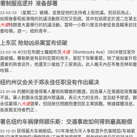
著制服巡逻并 准备部署
（星期二）被捕，並敦促他的支持者上街抗議。到目前為止，
23-03-23
如雨後春筍般湧現的抗議活動既可控又低調，其中包括原定於週二在第五
大道
特朗普大廈舉行的抗議活動，當時一小群川普支持者從長島驅車前往
曼哈頓。週一，紐約青年...
上东区 抢劫凶杀案宣布侦破
40分在布朗士羅姆布茨
大道
（Rombouts Ave）3808號住家外
23-03-16
面被捕。賽勒斯是有前科犯罪的兇手，曾犯下攻擊重罪，除了搶劫崔升哲
遇害的熟食店外，他還至少搶劫了三家商店。此人幾天內在布魯克林和曼
哈頓...
纽约州议会关于郑永佳任职没有作出裁决
的勝利是值得華人慶祝和驕傲的勝選，因為華人在美國從政實屬
23-01-06
不易。華人對鄭永佳當選州眾議員，表示大力的支持，並且給予厚望。鄭
永佳贏得八
大道
選舉，但因居住問題而遭到民主黨挑戰。根據媒體消息，
各族裔支持者們正...
著名纽约车祸律师顾乐斯：交通事故如何得到最高赔偿
获得最大车祸赔偿。50年来他为华人争取意外伤害赔偿/车祸索
22-12-20
赔/交通事故赔偿/滑倒摔伤/工地事故索赔等，服务纽约皇后区包括法拉