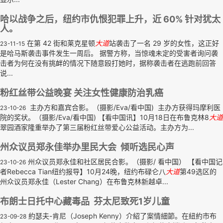
哈以战争之后，纽约市仇恨犯罪上升，近 60% 针对犹太
人。
在第 42 街和莱克星顿
大道
站袭击了一名 29 岁的女性，这正好
23-11-15
是哈马斯袭击事件发生一周后。 据警方称，当惊魂未定的受害者询问袭
击者为何在没有挑衅的情况下随意殴打她时，据称袭击者在逃跑前回答
说...
粉红丝带公益晚宴 关注女性健康防治乳癌
主办方和嘉宾合影。（摄影/Eva/看中国) 主办方获得玛摩利医
23-10-26
院的奖状。（摄影/Eva/看中国) 【看中国讯】10月18日在布鲁克林8
大道
翠园酒家隆重举办了第三届粉红丝带爱心公益活动。主办方为...
州众议员郑永佳举办里民大会 倾听选民心声
州众议员郑永佳和社区居民合影。（摄影/ 看中国） 【看中国记
23-10-26
者Rebecca Tian纽约报导】10月24晚，纽约布碌仑八
大道
第49选区的
州众议员郑永佳（Lester Chang）在布鲁克林新越卓...
布朗士日托中心藏毒品 芬太尼致死1岁儿童
約瑟夫-肯尼（Joseph Kenny）介紹了案情細節。在紐約市布
23-09-28