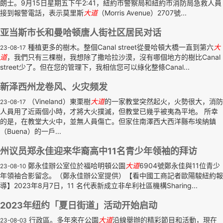
朗士。9月15日星期五下午2:41，紐約市警察局和紐約市消防局急救人員
接到報警電話，表示莫里斯
大道
（Morris Avenue）2707號...
亚当斯市长和曼哈顿唐人街社区居民对话
種植更多的樹木。整個Canal street從曼哈頓大橋一直到第六
大
23-08-17
道
，我們只有三棵樹，我想除了撒哈拉沙漠，沒有哪個地方的樹比Canal
street少了。但在您的管理下，我相信您可以綠化整條Canal...
新泽西州龙卷风、火灾频发
（Vineland）東栗樹
大道
的一家教堂突然起火，火勢很大，消防
23-08-17
人員用了近兩個小時，才將大火撲滅，但教堂已幾乎被夷為平地。 所幸
的是，在教堂大火中，並無人員傷亡。但家住南澤西大西洋縣布埃納鎮
（Buena）的一戶...
州议员郑永佳迎来华裔高中11名青少年领袖的拜访
鄭永佳辦公室位於福哈明頓公園
大道
6904號鄭永佳與11位青少
23-08-10
年領袖合影留念。（鄭永佳辦公室提供）【看中國工商記者歐陽駿紐約報
導】2023年8月7日，11 名代表新成立非牟利社區機構Sharing...
2023年纽约「夏日街道」活动开始启动
行政區。多年來在公園
大道
沿線舉辦的精彩節目和活動，現在
23-08-03