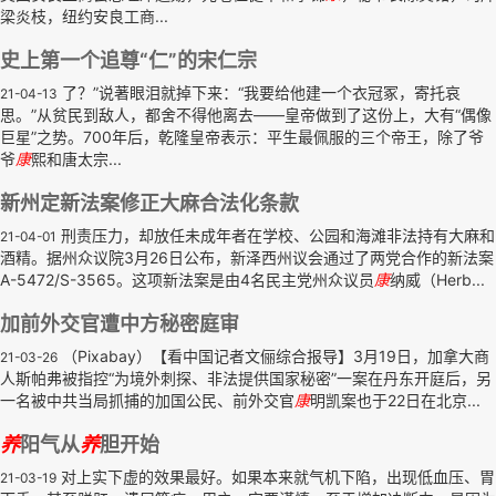
梁炎枝，纽约安良工商...
史上第一个追尊“仁”的宋仁宗
了？”说著眼泪就掉下来：“我要给他建一个衣冠冢，寄托哀
21-04-13
思。”从贫民到敌人，都舍不得他离去——皇帝做到了这份上，大有“偶像
巨星”之势。700年后，乾隆皇帝表示：平生最佩服的三个帝王，除了爷
爷
康
熙和唐太宗...
新州定新法案修正大麻合法化条款
刑责压力，却放任未成年者在学校、公园和海滩非法持有大麻和
21-04-01
酒精。据州众议院3月26日公布，新泽西州议会通过了两党合作的新法案
A-5472/S-3565。这项新法案是由4名民主党州众议员
康
纳威（Herb...
加前外交官遭中方秘密庭审
（Pixabay）【看中国记者文俪综合报导】3月19日，加拿大商
21-03-26
人斯帕弗被指控“为境外刺探、非法提供国家秘密”一案在丹东开庭后，另
一名被中共当局抓捕的加国公民、前外交官
康
明凯案也于22日在北京...
养
阳气从
养
胆开始
对上实下虚的效果最好。如果本来就气机下陷，出现低血压、胃
21-03-19