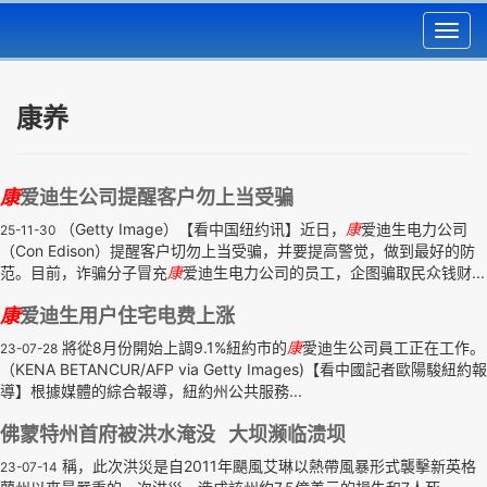
Toggl
navig
康养
康
爱迪生公司提醒客户勿上当受骗
（Getty Image）【看中国纽约讯】近日，
康
爱迪生电力公司
25-11-30
（Con Edison）提醒客户切勿上当受骗，并要提高警觉，做到最好的防
范。目前，诈骗分子冒充
康
爱迪生电力公司的员工，企图骗取民众钱财...
康
爱迪生用户住宅电费上涨
將從8月份開始上調9.1%紐約市的
康
愛迪生公司員工正在工作。
23-07-28
（KENA BETANCUR/AFP via Getty Images)【看中國記者歐陽駿紐約報
導】根據媒體的綜合報導，紐約州公共服務...
佛蒙特州首府被洪水淹没 大坝濒临溃坝
稱，此次洪災是自2011年颶風艾琳以熱帶風暴形式襲擊新英格
23-07-14