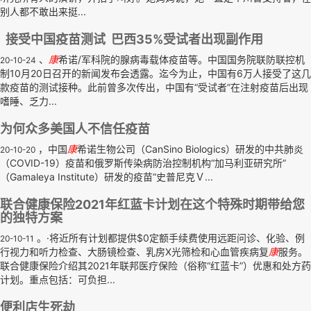
别人都不敢出来挺...
接受中国疫苗测试 巴西35%受试者出现副作用
、
康
希诺/军科院的腺病毒载体疫苗等。中国国务院联防联控机
20-10-24
制10月20日召开的新闻发布会透露。迄今为止，中国有6万人接受了这几
款疫苗的测试接种。此前曾多次传出，中国有“受试者”在注射疫苗后出现
嗜睡、乏力...
为何众多美国人不信任疫苗
，中国
康
希诺生物公司（CanSino Biologics）研发的中共肺炎
20-10-20
（COVID-19）疫苗和俄罗斯传染病防治控制机构“加马利亚研究所”
（Gamaleya Institute）研发的疫苗“史普尼克Ｖ...
联合健康保险2021年红蓝卡计划在这个特殊时期带给您
的独特方案
。·将近所有计划都提供$0定额手续费使用远距问诊、化验、例
20-10-11
行视力和听力检查、大肠镜检查、乳房X光筛检和心血管疾病复
康
服务。
联合健康保险介绍其2021年联邦医疗保险（俗称“红蓝卡”）优惠和处方药
计划。重点包括：可负担...
便利店生死劫