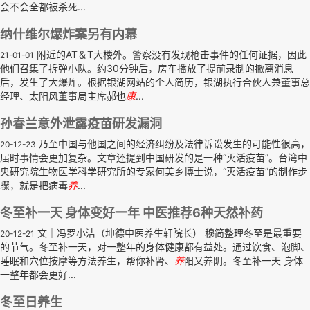
会不会全都被杀死...
纳什维尔爆炸案另有内幕
附近的AT＆T大楼外。警察没有发现枪击事件的任何证据，因此
21-01-01
他们召集了拆弹小队。约30分钟后，房车播放了提前录制的撤离消息
后，发生了大爆炸。根据银湖网站的个人简历，银湖执行合伙人兼董事总
经理、太阳风董事局主席郝也
康
...
孙春兰意外泄露疫苗研发漏洞
乃至中国与他国之间的经济纠纷及法律诉讼发生的可能性很高，
20-12-23
届时事情会更加复杂。文章还提到中国研发的是一种“灭活疫苗”。台湾中
央研究院生物医学科学研究所的专家何美乡博士说，“灭活疫苗”的制作步
骤，就是把病毒
养
...
冬至补一天 身体变好一年 中医推荐6种天然补药
文｜冯罗小洁（坤德中医养生轩院长） 穆简整理冬至是最重要
20-12-21
的节气。冬至补一天，对一整年的身体健康都有益处。通过饮食、泡脚、
睡眠和穴位按摩等方法养生，帮你补肾、
养
阳又养阴。冬至补一天 身体
一整年都会更好...
冬至日养生