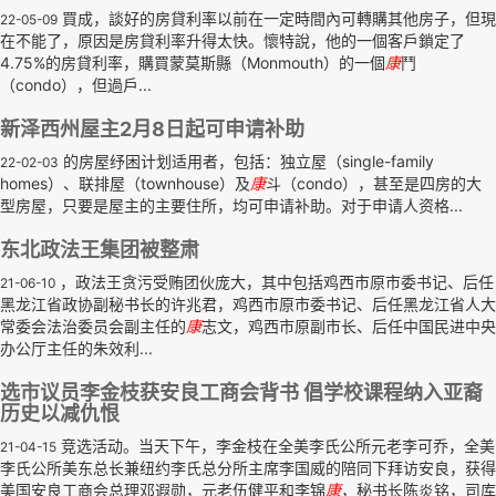
買成，談好的房貸利率以前在一定時間內可轉購其他房子，但現
22-05-09
在不能了，原因是房貸利率升得太快。懷特說，他的一個客戶鎖定了
4.75%的房貸利率，購買蒙莫斯縣（Monmouth）的一個
康
鬥
（condo），但過戶...
新泽西州屋主2月8日起可申请补助
的房屋纾困计划适用者，包括：独立屋（single-family
22-02-03
homes）、联排屋（townhouse）及
康
斗（condo），甚至是四房的大
型房屋，只要是屋主的主要住所，均可申请补助。对于申请人资格...
东北政法王集团被整肃
，政法王贪污受贿团伙庞大，其中包括鸡西市原市委书记、后任
21-06-10
黑龙江省政协副秘书长的许兆君，鸡西市原市委书记、后任黑龙江省人大
常委会法治委员会副主任的
康
志文，鸡西市原副市长、后任中国民进中央
办公厅主任的朱效利...
选市议员李金枝获安良工商会背书 倡学校课程纳入亚裔
历史以减仇恨
竞选活动。当天下午，李金枝在全美李氏公所元老李可乔，全美
21-04-15
李氏公所美东总长兼纽约李氏总分所主席李国威的陪同下拜访安良，获得
美国安良工商会总理邓遐勋，元老伍健平和李锦
康
，秘书长陈炎铭，司库