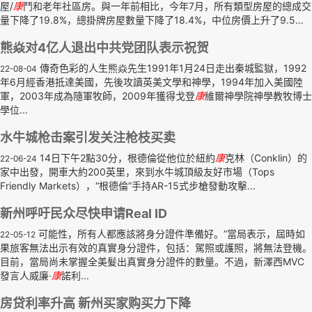
屋/
康
鬥和老年社區房。與一年前相比，今年7月，所有類型房屋的總成交
量下降了19.8%，總掛牌房屋數量下降了18.4%，中位房價上升了9.5...
熊焱对4亿人退出中共党团队表示祝贺
傳奇色彩的人生熊焱先生1991年1月24日走出秦城監獄，1992
22-08-04
年6月經香港抵達美國，先後攻讀英美文學和神學，1994年加入美國陸
軍，2003年成為隨軍牧師，2009年獲得戈登
康
維爾神學院神學教牧博士
學位...
水牛城枪击案引发关注枪枝买卖
14日下午2點30分，根德倫從他位於紐約
康
克林（Conklin）的
22-06-24
家中出發，開車大約200英里，來到水牛城頂級友好市場（Tops
Friendly Markets），“根德倫”手持AR-15式步槍發動攻擊...
新州呼吁民众尽快申请Real ID
可能性，所有人都應該將身分證件準備好。”當局表示，屆時如
22-05-12
果旅客無法出示有效的真實身分證件，包括：駕照或護照，將無法登機。
目前，當局尚未掌握全美髮出真實身分證件的數量。不過，新澤西MVC
發言人威廉·
康
諾利...
房贷利率升高 新州买家购买力下降