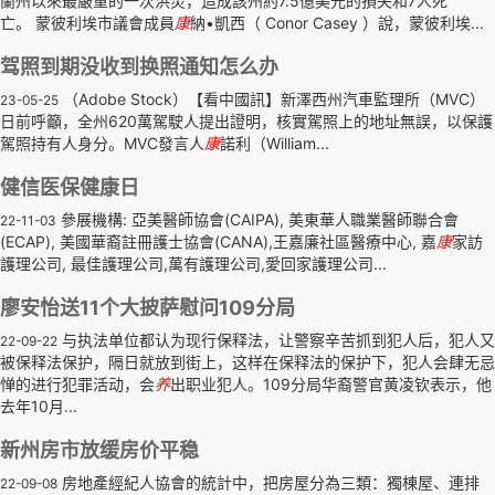
蘭州以來最嚴重的一次洪災，造成該州約7.5億美元的損失和7人死
亡。 蒙彼利埃市議會成員
康
納•凱西（ Conor Casey ）說，蒙彼利埃...
驾照到期没收到换照通知怎么办
（Adobe Stock）【看中國訊】新澤西州汽車監理所（MVC）
23-05-25
日前呼籲，全州620萬駕駛人提出證明，核實駕照上的地址無誤，以保護
駕照持有人身分。MVC發言人
康
諾利（William...
健信医保健康日
參展機構: 亞美醫師協會(CAIPA), 美東華人職業醫師聯合會
22-11-03
(ECAP), 美國華裔註冊護士協會(CANA),王嘉廉社區醫療中心, 嘉
康
家訪
護理公司, 最佳護理公司,萬有護理公司,愛回家護理公司...
廖安怡送11个大披萨慰问109分局
与执法单位都认为现行保释法，让警察辛苦抓到犯人后，犯人又
22-09-22
被保释法保护，隔日就放到街上，这样在保释法的保护下，犯人会肆无忌
惮的进行犯罪活动，会
养
出职业犯人。109分局华裔警官黄凌钦表示，他
去年10月...
新州房市放缓房价平稳
房地產經紀人協會的統計中，把房屋分為三類：獨棟屋、連排
22-09-08