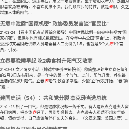
下垂，甚至脱肛、遗尿等症，用之一定要谨慎。至于增加决断力，是因为
胆喜欢勇敢果断，不喜欢犹豫不决。我们顺应胆的特性，就是
养
胆，久之
增加人体的阳气...
无意中泄露“国家机密” 政协委员发言谈“官民比”
【看中国记者苗薇综合报导】中国官民比例一向被中共视为“国
21-03-24
家机密”，但偶尔也有相关数据流出。在今年中共全国“两会”上，有政协
委员称某县财政供养人员与全县人口比例为1:5，也就是5个人
养
1个官
员，引发...
立春要晚睡早起 吃2类食材升阳气又散寒
文／冯罗小洁（坤德中医养生轩院长）穆简整理养生立春在每年
21-02-18
的2月3日左右到来，是一年中的第一个节气。此时，阳气升发，养生最
重要的就是升阳气。立春
养
阳气 饮食多辛温、少酸“立”代表开始，“春”通
“蠢...
建国史话（54）：共和党分裂 杰克逊当选总统
松了一口气，但是健康状况却一落千丈。有人建议杰克逊夫人留
21-01-23
在田纳西，把身体
养
好了，再到华盛顿去。杰克逊夫人虽然不想去华盛
顿，但她觉得，自己应该陪伴在丈夫的身边。（文章来源：美国之音）...