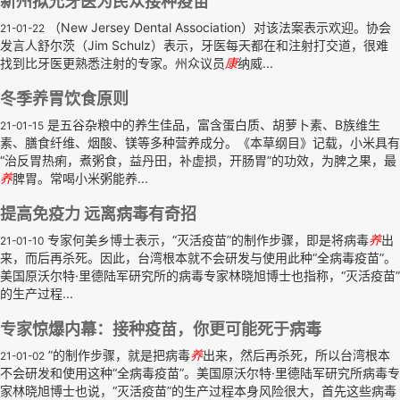
新州拟允牙医为民众接种疫苗
（New Jersey Dental Association）对该法案表示欢迎。协会
21-01-22
发言人舒尔茨（Jim Schulz）表示，牙医每天都在和注射打交道，很难
找到比牙医更熟悉注射的专家。州众议员
康
纳威...
冬季养胃饮食原则
是五谷杂粮中的养生佳品，富含蛋白质、胡萝卜素、B族维生
21-01-15
素、膳食纤维、烟酸、镁等多种营养成分。《本草纲目》记载，小米具有
“治反胃热痢，煮粥食，益丹田，补虚损，开肠胃”的功效，为脾之果，最
养
脾胃。常喝小米粥能养...
提高免疫力 远离病毒有奇招
专家何美乡博士表示，“灭活疫苗”的制作步骤，即是将病毒
养
出
21-01-10
来，而后再杀死。因此，台湾根本就不会研发与使用此种“全病毒疫苗”。
美国原沃尔特·里德陆军研究所的病毒专家林晓旭博士也指称，“灭活疫苗”
的生产过程...
专家惊爆内幕：接种疫苗，你更可能死于病毒
”的制作步骤，就是把病毒
养
出来，然后再杀死，所以台湾根本
21-01-02
不会研发和使用这种“全病毒疫苗”。美国原沃尔特·里德陆军研究所病毒专
家林晓旭博士也说，“灭活疫苗”的生产过程本身风险很大，首先这些病毒