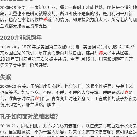
不同。一家新店开业，需要一段时间才能养熟，哪怕是不错的地
20-09-28
段，流量也不是瞬间就爆发的。所以即使不是借的钱，是用利润来开新
店，也存在拿老店收益
养
新店的情况。如果投资力度太大，所有老店的现
金流都无法覆盖资本支出...
2020并非脱钩年
。1979年是美国第二次被中共骗，美国误以为中共吸取了毛泽
20-09-24
东败国亡家的教训，是在真心走向开放自由，结果却
养
大了中共怪兽。
2020年美国差点第三次又被中共骗，今年1月15日，川普和刘鹤在白宫
签署了美中第一阶段经贸...
失眠
有关。用脑过度伤心脾，也会这样，这跟个性好强、完美主义
20-09-23
也有关系。如果不吃、不喝、不睡，不睡的人会先垮。睡眠是透过
养
阴
气，准备子时过后
养
阳气。青春期此时还养身长，正在成长的孩子熬夜易
伤肝胆之气，肝主谋略，胆主...
孔子如何面对绝粮困境？
。即使如此，夫子尽心尽力去推行，以仁德之心救百姓于水火之
20-09-21
中。虽受阻遭嫉，不为一些人所容，对夫子之道有何伤害呢？这可能正是