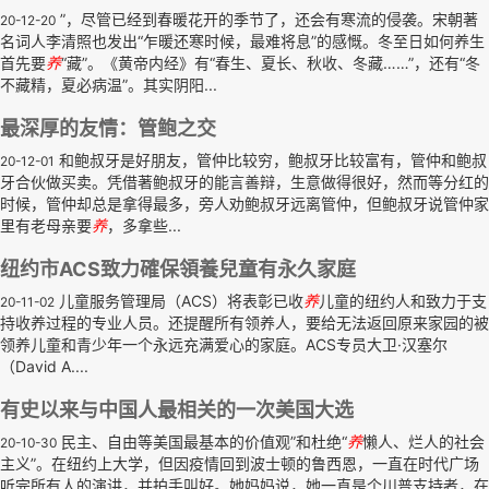
”，尽管已经到春暖花开的季节了，还会有寒流的侵袭。宋朝著
20-12-20
名词人李清照也发出“乍暖还寒时候，最难将息”的感慨。冬至日如何养生
首先要
养
“藏”。《黄帝内经》有“春生、夏长、秋收、冬藏……”，还有“冬
不藏精，夏必病温”。其实阴阳...
最深厚的友情：管鲍之交
和鲍叔牙是好朋友，管仲比较穷，鲍叔牙比较富有，管仲和鲍叔
20-12-01
牙合伙做买卖。凭借著鲍叔牙的能言善辩，生意做得很好，然而等分红的
时候，管仲却总是拿得最多，旁人劝鲍叔牙远离管仲，但鲍叔牙说管仲家
里有老母亲要
养
，多拿些...
纽约市ACS致力確保領養兒童有永久家庭
儿童服务管理局（ACS）将表彰已收
养
儿童的纽约人和致力于支
20-11-02
持收养过程的专业人员。还提醒所有领养人，要给无法返回原来家园的被
领养儿童和青少年一个永远充满爱心的家庭。ACS专员大卫·汉塞尔
（David A....
有史以来与中国人最相关的一次美国大选
民主、自由等美国最基本的价值观”和杜绝“
养
懒人、烂人的社会
20-10-30
主义”。在纽约上大学，但因疫情回到波士顿的鲁西恩，一直在时代广场
听完所有人的演讲，并拍手叫好。她妈妈说，她一直是个川普支持者，在