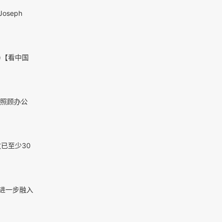
seph
s)【看中国
童照顾办公
已至少30
进一步融入