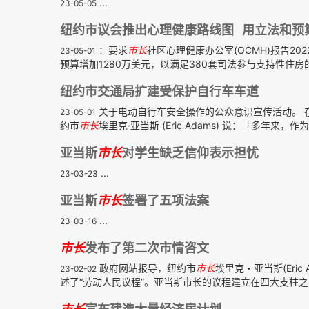
...
23-05-05
纽约市议会推出心理健康路线图 用立法和预
：要求
市长
社区心理健康办公室(OCMH)报告2
23-05-01
预算增加1280万美元，以满足380套司法参与支持性住房的
纽约市交通局扩建受保护自行车车道
关于电动自行车安全操作的公众意识宣传活动。 
23-05-01
约市
市长
埃里克·亚当斯 (Eric Adams) 说：「多年来
亚当斯
市长
对学生缺乏信仰表示担忧
...
23-03-23
亚当斯
市长
签署了五项法案
...
23-03-16
市长
发布了第二次市情咨文
政府网站报导，纽约市
市长
埃里克・亚当斯(Eri
23-02-02
述了“劳动人民议程”。亚当斯市长的议程建立在四大支柱之上