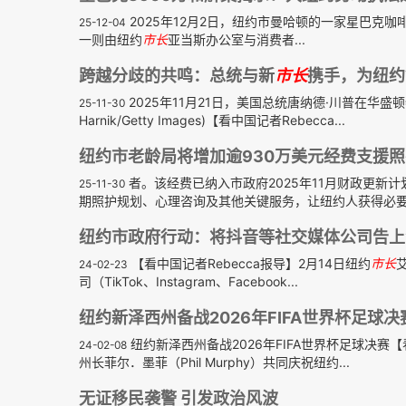
2025年12月2日，纽约市曼哈顿的一家星巴克咖啡店。 (S
25-12-04
一则由纽约
市长
亚当斯办公室与消费者...
跨越分歧的共鸣：总统与新
市长
携手，为纽约
2025年11月21日，美国总统唐纳德·川普在华
25-11-30
Harnik/Getty Images)【看中国记者Rebecca...
纽约市老龄局将增加逾930万美元经费支援
者。该经费已纳入市政府2025年11月财政更新计
25-11-30
期照护规划、心理咨询及其他关键服务，让纽约人获得必
纽约市政府行动：将抖音等社交媒体公司告上
【看中国记者Rebecca报导】2月14日纽约
市长
24-02-23
司（TikTok、Instagram、Facebook...
纽约新泽西州备战2026年FIFA世界杯足球决
纽约新泽西州备战2026年FIFA世界杯足球决赛【
24-02-08
州长菲尔．墨菲（Phil Murphy）共同庆祝纽约...
无证移民袭警 引发政治风波