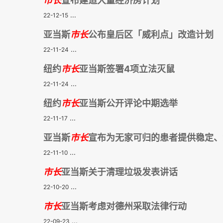
市长
宣布建造大量经济房计划
...
22-12-15
亚当斯
市长
公布皇后区「威利点」改造计划
...
22-11-24
纽约
市长
亚当斯签署4项立法灭鼠
...
22-11-24
纽约
市长
亚当斯公开评论中期选举
...
22-11-17
亚当斯
市长
宣布为无家可归的患者提供稳定、
...
22-11-10
市长
亚当斯关于清理垃圾发表讲话
...
22-10-20
市长
亚当斯考虑对德州采取法律行动
...
22-09-23