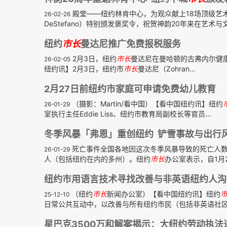
殿堂——纽约林肯中心，为观众献上18场顶级艺术盛
26-02-26
DeStefano）特别颁发褒奖令，祝贺神韵20年来在艺术与文
纽约
市长
曼达尼推广免费报税服务
2月3日，纽约
市长
曼达尼在曼哈顿的古弗内尔健康中心发
26-02-05
纽约讯】2月3日，纽约市
市长
曼达尼（Zohran...
2月27日前纽约市家庭可申请免费幼儿教育
（摄影：Martin/看中国）【看中国纽约讯】纽约
26-01-29
室执行主任Eddie Liss、纽约市教育局副校长等官员...
冬季风暴「弗恩」重创纽约 铲雪事故与出行
死亡事件全国各地因这次冬季风暴导致的死亡人数
26-01-29
人（包括纽约在内的多州）。纽约
市长
办公室表示，自1月2
纽约市用语言技术寻找改善与非英语纽约人沟
（纽约
市长
新闻办公室）【看中国纽约讯】纽约
25-12-10
日常公共互动中，以改善与所有纽约市民（包括非英语社区）
星巴克3500万和解案揭示：大纽约劳动执