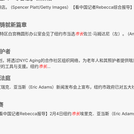
pencer Platt/Getty Images）【看中国记者Rebecca综合报导
铸就新篇章
盛顿特区白宫椭圆形办公室会见了纽约市当选
市长
佐兰·马姆达尼（左）。 (An
照护者
划，将透过NYC Aging的合作社区组织网络，为老年人和其照护者提供
要的工具与支援。纽约
市长
...
法庭
艾瑞克．亚当斯（Eric Adams）新闻发布会上宣布，纽约市政府已对五大
赛
看中国记者Rebecca报导】2月4日纽约
市长
埃里克．亚当斯（Eric Ada