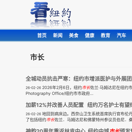
首页
新闻
美食
健康
教育
汽车
市长
全城动员抗击严寒：纽约市增派医护与外展团
2026年2月6日，纽约
市长
佐兰·马姆达尼在纽约市紧急
26-02-26
Photography Office/纽约市市政府...
加薪12%并改善人员配置 纽约万名护士有望
地回到病床边。西奈山卫生系统首席执行官布伦
26-02-26
了包括纽约
市长
佐兰．马姆达尼和佛蒙特州参议员伯尼．桑
神韵20周年重返林肯中心 纽约中城
市长
颁发