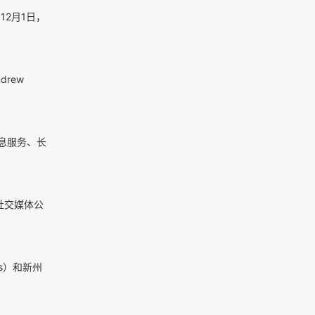
】12月1日，
drew
喘息服务、长
社交媒体公
ms）和新州