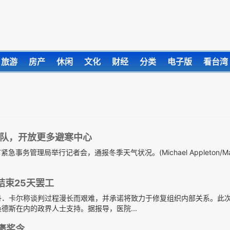
旅游
房产
休闲
文化
财经
分类
电子版
看台湾
队，开放更多避寒中心
事务管理局举行记者会，通报冬季天气状况。(Michael Appleton/May
结束25天罢工
丹．卡尔称谈判过程漫长而艰难，并承诺将致力于修复组织内部关系。此
德斯在内的政界人士支持。据报导，医院...
褒奖令