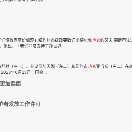
子们懂得家庭价值观」纽约州各级政要致词米德尔敦
市长
约瑟夫·德斯蒂法
一天。他说：「我们非常支持干净世界...
员舒默（左一）、参议员陆天娜（左二）和纽约市
市长
亚当斯（右二）在
3年6月25日，国会...
更加健康
护者发放工作许可