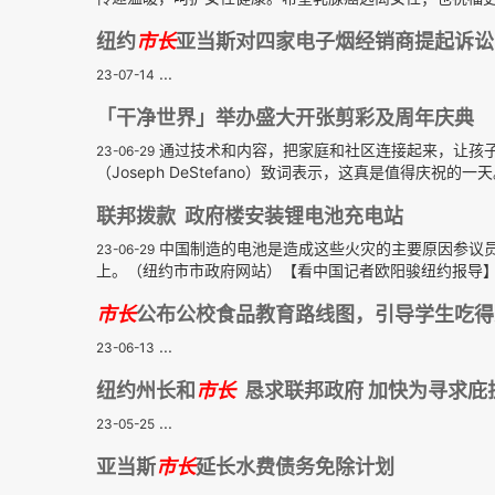
纽约
市长
亚当斯对四家电子烟经销商提起诉讼
...
23-07-14
「干净世界」举办盛大开张剪彩及周年庆典
通过技术和内容，把家庭和社区连接起来，让孩
23-06-29
（Joseph DeStefano）致词表示，这真是值得庆祝的
联邦拨款 政府楼安装锂电池充电站
中国制造的电池是造成这些火灾的主要原因参议
23-06-29
上。（纽约市市政府网站）【看中国记者欧阳骏纽约报导】202
市长
公布公校食品教育路线图，引导学生吃得
...
23-06-13
纽约州长和
市长
恳求联邦政府 加快为寻求庇
...
23-05-25
亚当斯
市长
延长水费债务免除计划