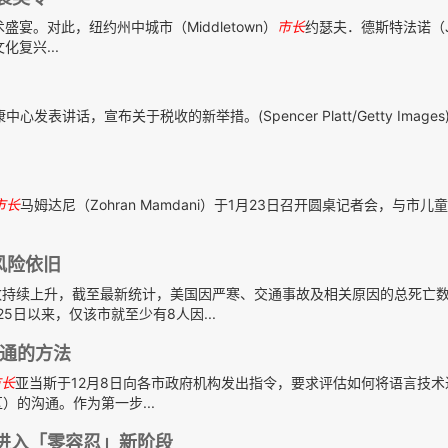
宴。对此，纽约州中城市（Middletown）
市长
约瑟夫．德斯特法诺（Jo
化复兴...
表讲话，宣布关于税收的新举措。(Spencer Platt/Getty Image
市长
马姆达尼（Zohran Mamdani）于1月23日召开圆桌记者会，与市儿
风险依旧
持续上升，截至最新统计，美国因严寒、交通事故及相关原因的总死亡数
5日以来，仅该市就至少有8人因...
通的方法
市长
亚当斯于12月8日向各市政府机构发出指令，要求评估如何将语言技术
的沟通。作为第一步...
法进入「零容忍」新阶段