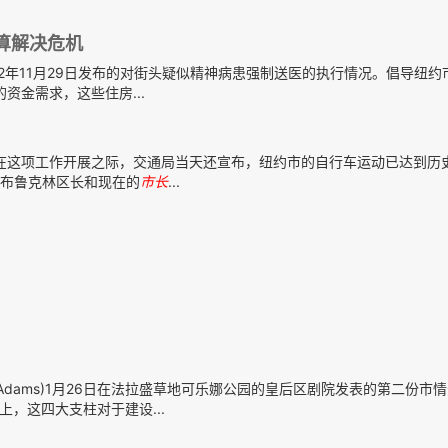
算解决危机
022年11月29日发布的对街头疑似精神病患强制送医的执行情况。倡导纽约
资金需求，这些住房...
在这项工作开展之际，交通局当天还宣布，纽约市的自行车运动已达到历
，作为布鲁克林区长和现在的
市长
...
c Adams)1月26日在法拉盛草地可乐娜公园的皇后区剧院发表的第二份市
，这四大支柱对于建设...