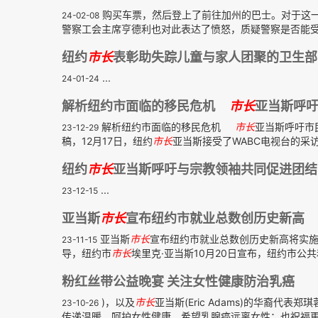
购买车票，然后登上了前往加州的巴士。对于这
24-02-08
警察工会主席亨德利也对此表达了愤怒，质疑警察是否能
纽约
市长
表彰助失踪儿童与家人团聚的卫生部
...
24-01-24
解析纽约市面临的移民危机
市长
亚当斯呼
解析纽约市面临的移民危机
市长
亚当斯呼吁市
23-12-29
稿，12月17日，纽约
市长
亚当斯接受了WABC电视台的采访
纽约
市长
亚当斯呼吁与宗教领袖共同促进团结
...
23-12-15
亚当斯
市长
宣布纽约市就业总数创历史新高
亚当斯
市长
宣布纽约市就业总数创历史新高将实施更
23-11-15
导，纽约市
市长
埃里克·亚当斯10月20日宣布，纽约市公共
粉红丝带公益晚宴 关注女性健康防治乳癌
)，以及
市长
亚当斯(Eric Adams)的华裔
23-10-26
传递温暖，呵护女性健康。希望乳腺癌远离女性；也祝福更多