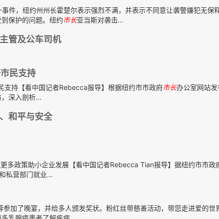
一事件，纽约州州长霍楚尔表示强烈不满，并表示不同意让袭警嫌犯无保
受到保护的问题。纽约
市长
亚当斯对袭击...
主管及公车司机
吁市民支持
民支持【看中国记者Rebecca报导】根据纽约市市政府
市长
办公室网站发
，深入剖析...
、和平与安全
多政策助小企业发展【看中国记者Rebecca Tian报导】据纽约市市政
和私营部门就业...
代表郑琪蓉参加了晚宴，并给多人颁发奖状。粉红丝带慈善活动，带您走进爱的
乳腺癌患者了解疾病...