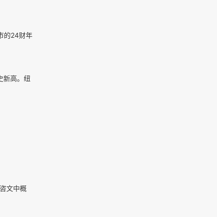
市的24财年
史新高。纽
情咨文中概