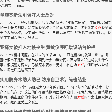
製作項目，將獲得更多稅務優惠。負責監督該項目的經濟發展局局長蒂姆
·沙利文（Tim...
墨菲签新法引保守人士反对
，是经过深刻反思后采取的做法。“罗诉韦德案”是美国最高法院
22-01-27
的一个著名判例，是美国堕胎权之争的重大转折点。该案认定
女性
堕胎属
于个人隐私权，受美国宪法保护。自最高法院判决“罗诉韦德案”以后，堕
胎在美国合法化，导致...
亚裔女被推入地铁丧生 黄敏仪呼吁增设站台护栏
精神问题。在过去的20多年中，一直在精神病院进进出出。乔
22-01-26
塞特根本不建议把弟弟放回到社会中当游民，因为没人知道将发生什么
事。根据警方调查，马梭原本要攻击另外一名在场
女性
，但后者非常机
敏，发觉后迅速离开了...
实用防身术助人助己 防身自卫术训练班结业
。39个学员经过为期半年的训练，学习了基本的防身技术、提
21-12-30
高了防范意识；这让他们在疫情期间面临危险时，可助人助己。疫情爆发
期间，袭击亚裔的事件频传，有其是针对老年人和
女性
的个案让民众惶恐
不安。纽约亚美正义联盟...