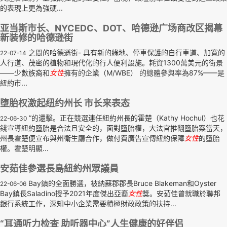
的表現上更為強硬...
亚当斯市长、NYCEDC、DOT、哈德逊广场商改区揭幕
新装修的哈德逊街
之間的哈德遜街- 具有新的綠地、停車保護的自行車道、加寬的
22-07-14
人行道、茂密的植物和現代化的行人便利設施。耗資1300萬美元的街景
——少數族裔和
女性
擁有的企業（M/WBE） 的總體參與率為87%——是
紐約市...
堕胎权激起纽约州长 市长来表态
”的還擊。正在競選連任紐約州長的霍楚（Kathy Hochul）也花
22-06-30
錢宣導紐約墮胎是合法且安全的，面對墮胎權，大法官推翻墮胎案當天，
州長霍楚便宣布與州衛生廳合作，做付費廣告宣傳紐約保障
女性
的墮胎
權。霍楚明顯...
安茹佳參選長島紐約州眾議員
Bay鎮的全面勝選，被納蘇郡郡長Bruce Blakeman和Oyster
22-06-06
Bay鎮長Saladino授予2021年度傑出亞裔
女性
獎。安茹佳曾就職於聯邦
銀行系統工作，深知中小企業需要積極財政政策的扶持...
“耳通听力检查 助听器中心”人生健康的好伴侣