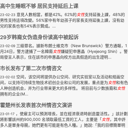
高中生睡眠不够 居民支持延后上课
意見人數相當，都是42%。62%的
女性
支持延後上課，48%的
23-02-23
男性支持這項改變。56%家中有年幼孩子的家長支持延後上課，沒有幼
兒的家長也有54%表示贊成。...
29岁韩裔女伪造身份读高中被起诉
三級罪名。據新布朗士維克市（New Brunswick）警方通報，1
23-02-09
月24日，警方逮捕了一名韓裔
女性
嫌疑犯申惠晶（Hyejeong Shin）。警
局發言人表示，住在該市的申惠晶向校方出具假造的出生證明...
市长发布了第二次市情咨文
空间，该空间将提供办公空间、研究实验室以及活动和规画空
23-02-02
间，以支持可持续生物技术初创企业和公司的发展，重点是为
女性
和有色
人种创造机会，并为行业带来更大的多样性。 将目前与少数族裔和
女性
拥有的企业(M...
霍楚州长发表首次州情咨文演讲
，使雇主可以預測增長，並在經濟衰退時創造靈活性。」該計劃
23-01-17
將影響該州約900,000 名領取最低工資的工人，主要是「
女性
，其中許
多人是單身母親，她們更有可能是有色人種。」她說:「我的目標簡單明