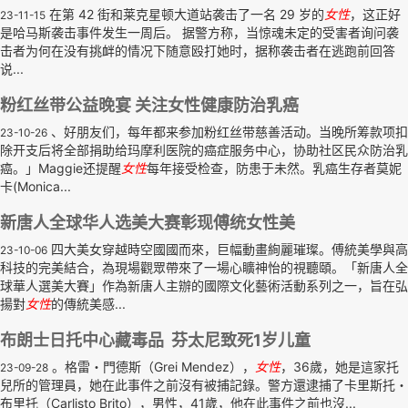
在第 42 街和莱克星顿大道站袭击了一名 29 岁的
女性
，这正好
23-11-15
是哈马斯袭击事件发生一周后。 据警方称，当惊魂未定的受害者询问袭
击者为何在没有挑衅的情况下随意殴打她时，据称袭击者在逃跑前回答
说...
粉红丝带公益晚宴 关注女性健康防治乳癌
、好朋友们，每年都来参加粉红丝带慈善活动。当晚所筹款项扣
23-10-26
除开支后将全部捐助给玛摩利医院的癌症服务中心，协助社区民众防治乳
癌。」Maggie还提醒
女性
每年接受检查，防患于未然。乳癌生存者莫妮
卡(Monica...
新唐人全球华人选美大赛彰现傅统女性美
四大美女穿越時空國國而來，巨幅動畫絢麗璀璨。傅統美學與高
23-10-06
科技的完美結合，為現場觀眾帶來了一場心矌神怡的視聽頤。「新唐人全
球華人選美大賽」作為新唐人主辦的國際文化藝術活動系列之一，旨在弘
揚對
女性
的傳統美感...
布朗士日托中心藏毒品 芬太尼致死1岁儿童
。格雷・門德斯（Grei Mendez），
女性
，36歲，她是這家托
23-09-28
兒所的管理員，她在此事件之前沒有被捕記錄。警方還逮捕了卡里斯托・
布里托（Carlisto Brito），男性，41歲，他在此事件之前也沒...