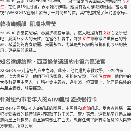
威爾（Keechant Sewell），第一位領導美國最大警察部門的
女
23-06-15
性
，在任職18個月後，表示她將辭職。她沒有說明辭職的原因。當地電
視台WABC-TV在網上發布了一封簡短的信，其中她讚揚了紐約警察局...
韓妝飾嬌顔 肌膚冰雪瑩
衣裳花想容，春風拂欄露華濃」，這大概是所有
女性
心之所想
23-05-10
吧！愛美乃女人的天性，在當今社會中，許多
女性
都非常注重自己的外
表，希望能夠青春靚麗、美麗永恆，尤其是對皮膚的保養和化妝品的使
用，更是精益求精...
知名律師約翰・西亞鋒參選紐約市第六區法官
來到這裡的自由之源。此外，他們還對宗教攻擊，不相信宗
23-04-28
教，這太瘋狂了。他們不相信家庭，不相信父親，不相信
女性
。他們中的
大多數是民主黨人，自稱社會主義者、進步派。但事實上，他們是偽裝的
共產主義者，想要摧毀...
针对纽约市老年人的ATM骗局 盗换银行卡
看到2-4 人的組成的團體，由男性和
女性
組成。受害者聲稱，罪
23-04-19
犯從受害者的銀行賬戶裡竊取了數千美元。警方表示，這種騙局在過去幾
週內呈上升趨勢，而且通常發生在白天。敦促任何了解有關信息的人與警
方聯繫。所以民眾...