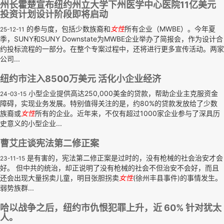
州长霍楚宣布纽约州立大学下州医学中心医院11亿美元
投资计划设计阶段即将启动
的参与度，包括少数族裔和
女性
所有企业（MWBE）。今年夏
25-12-11
季，SUNY和SUNY Downstate为MWBE企业举办了简报会，作为设计合
约投标流程的一部分。在整个专案过程中，还将进行更多宣传活动。两家
公司...
纽约市注入8500万美元 活化小企业经济
小型企业提供高达250,000美金的贷款，帮助企业主克服资金
24-03-15
障碍，实现业务发展。特别值得关注的是，约80%的贷款发放给了少数
族裔或
女性
所有的企业。近年来，不仅有超过1000家企业参与了深具历
史意义的小型企业...
曹艾庄谈宪法第二修正案
是有害的，宪法第二修正案是过时的，没有枪械的社会治安才会
23-11-15
好。 但中共的统治，却正说明了没有枪械的社会不但治安不会好，而且
还会出现大量拐卖儿童，明目张胆拐卖
女性
(徐州丰县事件)的事情发生。
弱势族群...
哈以战争之后，纽约市仇恨犯罪上升，近 60% 针对犹太
人。