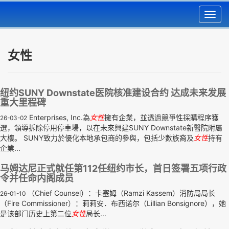
Toggl
navig
女性
纽约SUNY Downstate医院核准建设合约 达成未来发展
重大里程碑
Enterprises, Inc.為
女性
擁有企業，並透過競爭性採購程序獲
26-03-02
選，領導拆除停用停車場，以在未來興建SUNY Downstate新醫院附屬
大樓。 SUNY致力於優化本地承包商的參與，包括少數族裔及
女性
持有
企業...
马姆达尼正式就任第112任纽约市长，首日签署五项行政
令并任命内阁成员
（Chief Counsel）：卡塞姆（Ramzi Kassem）消防局局长
26-01-10
（Fire Commissioner）：莉莉安．布西诺尔（Lillian Bonsignore），她
是该部门历史上第二位
女性
局长...