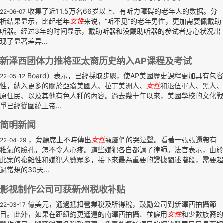
收集了近11.5万名66岁以上、有听力障碍的老年人的数据。分
22-06-07
析结果显示，比起老年
女性
来说，“听不见”的老年男性，更加需要佩戴助
听器。经过3年的时间显示，戴助听器和没戴助听器的参试者身心状况出
现了显著差异...
新泽西团体力推将亚太裔历史纳入AP课程及考试
Board）表示，已經採取步驟，使AP美國歷史課程更加具有包容
22-05-12
性，納入更多的關於亞裔美國人、拉丁美洲人、
女性
和退伍軍人、黑人、
原住民、以及其他有色人種的內容。過去幾十年以來，美國學校的文化戰
爭已經從圍繞上帝...
简明新闻
，旁聽席上不時傳出
女性
親屬們的哭泣聲。看著一張張還帶有
22-04-29
稚氣的臉孔，怎不令人心疼。這些嫌犯各自都請了律師。法官表示，由於
此案的複雜性和嫌犯人數眾多，接下來最為重要的證據闡述階段，需要超
過常規的30天...
影视制作公司可获新州税收补贴
億美元，通過抵扣營業稅及所得稅，鼓勵公司到新澤西拍攝節
22-03-17
目。此外，如果在距紐約更遙遠的南澤西拍攝、並僱用
女性
和少數族裔的