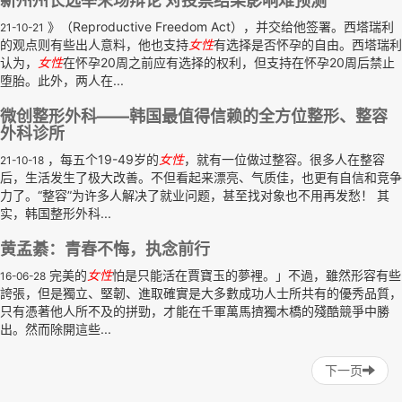
新州州长选举末场辩论 对投票结果影响难预测
》（Reproductive Freedom Act），并交给他签署。西塔瑞利
21-10-21
的观点则有些出人意料，他也支持
女性
有选择是否怀孕的自由。西塔瑞利
认为，
女性
在怀孕20周之前应有选择的权利，但支持在怀孕20周后禁止
堕胎。此外，两人在...
微创整形外科——韩国最值得信赖的全方位整形、整容
外科诊所
，每五个19-49岁的
女性
，就有一位做过整容。很多人在整容
21-10-18
后，生活发生了极大改善。不但看起来漂亮、气质佳，也更有自信和竞争
力了。“整容”为许多人解决了就业问题，甚至找对象也不用再发愁！ 其
实，韩国整形外科...
黄孟綦：青春不悔，执念前行
完美的
女性
怕是只能活在賈寶玉的夢裡。」不過，雖然形容有些
16-06-28
誇張，但是獨立、堅韌、進取確實是大多數成功人士所共有的優秀品質，
只有憑著他人所不及的拼勁，才能在千軍萬馬擠獨木橋的殘酷競爭中勝
出。然而除開這些...
下一页