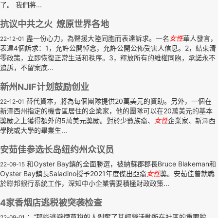
了。 我們將...
抗议中共之火 燎原世界各地
盡一份心力，為聲援大陸同胞而表達訴求。一名
女性
華人發言，
22-12-01
表達4個訴求：1，允許公開悼念，允許公開公佈受害人信息。2，結束清
零政策，立即恢復正常生活和秩序。3，釋放所有的維權同胞，承諾永不
追訴，不留案底...
新州NJIF计划鼓励创业
替代資本，將為每個團隊提供20萬美元的資助。另外，一個在
22-12-01
新澤西州指定的機會區居住的企業家，他的團隊可以在20萬美元的基本
獎勵之上獲得額外的5萬美元獎勵。對於少數族裔、
女性
企業家、新澤西
學院或大學的畢業生...
安茹佳参选长岛纽约州众议员
和Oyster Bay鎮的全面勝選，被納蘇郡郡長Bruce Blakeman和
22-09-15
Oyster Bay鎮長Saladino授予2021年度傑出亞裔
女性
獎。安茹佳曾就職
於聯邦銀行系統工作，深知中小企業需要積極財政政策...
4家香烟店逃税被突袭检查
：“那些逃避煙草稅的人剝奪了其經營活動所在社區的重要稅
22-09-01