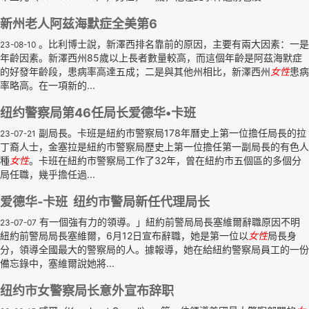
新州老人阿兹海默症全美第6
。比利博士說，新澤西排名靠前的原因，主要有兩大因素：一是
23-08-10
年齡因素。新澤西州85歲以上長者數量較高，而這個年齡是阿茲海默症
的好發年齡段，患病率高達五成；二是與其他州相比，新澤西州
女性
患病
率略高。在一項新的...
纽约警察局第46任局长爱德华•卡班
副局長。卡班是紐約市警察局178年曆史上第一位擔任局長的拉
23-07-21
丁裔人士，金塞拉是紐約市警察局歷史上第一位擔任第一副局長的有色人
種
女性
。卡班在紐約市警察局工作了32年，曾在紐約市五個區的多個分
局任職，幾乎擔任過...
爱德华-卡班 纽约市警局新任代理局长
有一個強有力的領導。」紐約前警局局長塞維爾辭職原因不明
23-07-07
紐約前警局局長塞維爾，6月12日宣布辭職，她是第一位以
女性
局長身
分，領導全國最大的警察局的人。據報導，她在給紐約警察局員工的一份
備忘錄中，塞維爾說她將...
纽约市女警察局长意外宣布辞职