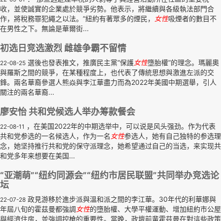
收，並使誠實的企業處於競爭劣勢。他表示，將繼續與各級執法部門合
作，將稅務罪犯繩之以法。”紐約有著眾多的煙民，
女性
吸煙者的數目不
在男性之下。無論是華爾街...
初选日竞选激烈 雌雄争霸不留情
選後也發表推文，推廣民主黨“保護
女性
墮胎權”的理念。瑪麗奧
22-08-25
與羅斯之間的競爭，在某種程度上，也代表了傳統思想與激進左派的交
鋒。兩名華裔參選人熊焱與李江華盡力而為2022年美國中期選舉，引人
關注的兩名華裔...
廖安怡 共和党候选人举办筹款餐会
，在美国2022年的中期选举中，可以说是风头强劲。作为代表
22-08-11
共和党参选的一名候选人，作为一名
女性
参选人，她有自己独特的参选理
念，她坚持推行共和党的保守派理念，她希望通过自己的当选，来实现共
和党多年来想要在美国...
“亚潮萌”“纽约同源会”“纽约市居民联盟”共同举办竞选论
坛
政見游移於進步派與溫和派之間的李江華。30年代的利華娜與
22-07-28
年屆八旬的霍茲曼都強調
女性
的墮胎權、大學平權運動、增加紐約市公屋
與經濟住房，並強調控槍的重要性。當晚，政壇前輩霍茲曼在對這些政策