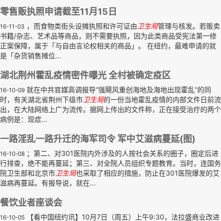
零售贩执照申请截至11月15日
，而食物类街头设摊执照和许可证由
卫生局
管理与核发。若贩卖
16-11-03
书籍/杂志、艺术品等商品，则不需要执照，因为此类商品受宪法第一修
正案保障，属于「与自由言论权相关的商品」。 在纽约，最难申请的就
是「杂货销售摊位...
湖北荆州霍乱疫情密件曝光 全村被确定疫区
就在中共官媒高调报导“强飓风重创海地及海地出现霍乱”的同
16-10-09
时，有关湖北省荆州下级市
卫生局
的一份当地霍乱疫情的内部文件日前流
出，在大陆网络上广为流传。据网上传出的文件称，正在接受治疗的两个
病例是：现症...
一路淫乱一路升迁的海军司令 军中艾滋病蔓延(图)
；第二、对301医院内外涉及的人按社会关系的圈子，圈定后进
16-10-08
行排查，绝不能再蔓延；第三、对全院人员组织专题教育。当时，连国务
院卫生部和北京市
卫生局
也采取了相应的措施，防止在301医院爆发的艾
滋病再蔓延。有报导说，就在...
餐饮业者座谈会
【看中国纽约讯】10月7日（周五）上午9:30，法拉盛商业改进
16-10-05