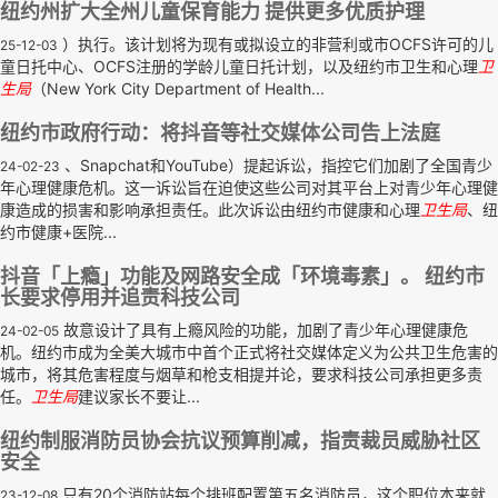
纽约州扩大全州儿童保育能力 提供更多优质护理
）执行。该计划将为现有或拟设立的非营利或市OCFS许可的儿
25-12-03
童日托中心、OCFS注册的学龄儿童日托计划，以及纽约市卫生和心理
卫
生局
（New York City Department of Health...
纽约市政府行动：将抖音等社交媒体公司告上法庭
、Snapchat和YouTube）提起诉讼，指控它们加剧了全国青少
24-02-23
年心理健康危机。这一诉讼旨在迫使这些公司对其平台上对青少年心理健
康造成的损害和影响承担责任。此次诉讼由纽约市健康和心理
卫生局
、纽
约市健康+医院...
抖音「上瘾」功能及网路安全成「环境毒素」。 纽约市
长要求停用并追责科技公司
故意设计了具有上瘾风险的功能，加剧了青少年心理健康危
24-02-05
机。纽约市成为全美大城市中首个正式将社交媒体定义为公共卫生危害的
城市，将其危害程度与烟草和枪支相提并论，要求科技公司承担更多责
任。
卫生局
建议家长不要让...
纽约制服消防员协会抗议预算削减，指责裁员威胁社区
安全
只有20个消防站每个排班配置第五名消防员，这个职位本来就
23-12-08