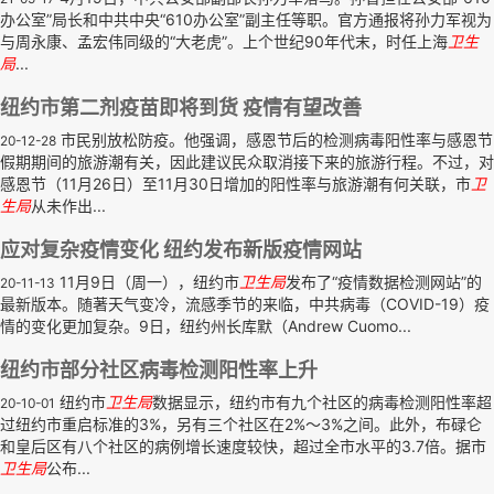
办公室”局长和中共中央“610办公室”副主任等职。官方通报将孙力军视为
与周永康、孟宏伟同级的“大老虎”。上个世纪90年代末，时任上海
卫生
局
...
纽约市第二剂疫苗即将到货 疫情有望改善
市民别放松防疫。他强调，感恩节后的检测病毒阳性率与感恩节
20-12-28
假期期间的旅游潮有关，因此建议民众取消接下来的旅游行程。不过，对
感恩节（11月26日）至11月30日增加的阳性率与旅游潮有何关联，市
卫
生局
从未作出...
应对复杂疫情变化 纽约发布新版疫情网站
11月9日（周一），纽约市
卫生局
发布了“疫情数据检测网站”的
20-11-13
最新版本。随著天气变冷，流感季节的来临，中共病毒（COVID-19）疫
情的变化更加复杂。9日，纽约州长库默（Andrew Cuomo...
纽约市部分社区病毒检测阳性率上升
纽约市
卫生局
数据显示，纽约市有九个社区的病毒检测阳性率超
20-10-01
过纽约市重启标准的3%，另有三个社区在2%～3%之间。此外，布碌仑
和皇后区有八个社区的病例增长速度较快，超过全市水平的3.7倍。据市
卫生局
公布...