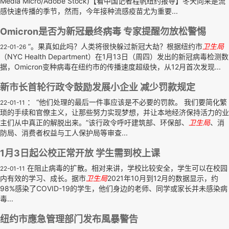
Media Micro/Adobe Stock)【看中国记者程帆纽约报导】冬天向来是流
感快速传播的季节，然而，今年接种流感疫苗尤为重要...
Omicron是否为新冠最终病毒 专家提醒勿放松警惕
”。果真如此吗？人类将很快躲过新冠大劫？根据纽约市
卫生局
22-01-26
（NYC Health Department）在1月13日（周四）发出的新冠病毒检测数
据，Omicron变种病毒在纽约市的传播速度超级快，从12月首次发现...
新市长首轮行政令鼓励发展小企业 减少罚款规定
： “他们处理的最后一件事应该是不必要的罚款。 我们要简化繁
22-01-11
琐的手续和官僚主义，让那些努力实现梦想，并让本地经济保持活力的业
主们从中真正的解脱出来。”该行政令呼吁建筑部、环保部、
卫生局
、消
防局、消费者权益与工人保护局等审查...
1月3日起公校正常开放 学生需到校上课
在阻止病毒的扩散。相对来讲，学校比较安全，学生可以在校园
22-01-11
内有效的学习、成长。据市
卫生局
2021年10月到12月的数据显示，约
98%感染了COVID-19的学生，他们身边的老师、同学或家长并未感染病
毒...
纽约市應急管理部门发布風暴警告