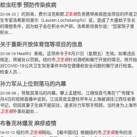
蚊虫旺季 预防传染疾病
）的到来，费尔法克斯郡
卫生局
负责携带疾病昆虫项目的环境卫
20-08-25
生专家洛希斯坦普尔（Lauren Lochstampfo）说，造成了大量蚊子生长
的理想条件，因为蚊子会在积水中产卵。洛希斯坦普尔说：“您家院子里
积水...
关于重新开放体育馆等项目的信息
Health）表格。这项命令于8月21日（星期五）生效。如果违反
20-08-19
规定，将被处以罚款。纽约市
卫生局
针对酒吧和餐厅开放的情况，将开始
对COVID-19公共卫生突发事件中存在健康和安全问题的餐厅进行检查。
检查人员...
孙力军从上位到落马的内幕
，导致其落马的内幕。攀上孟建柱、江绵恒袁弓夷在“广传媒”8
20-08-08
月4日的视频直播中谈到，江派高官孟建柱早年从上海被调往江西任省委
书记，但因其妻子生病不能前往，遂求孙力军帮手照顾，当时身为上海市
卫生局
外事处副处...
布鲁克林爆发 麻疹疫情
纽约市
卫生局
网站。【看中国讯】根据纽约市
卫生局
发布的消
19-01-12