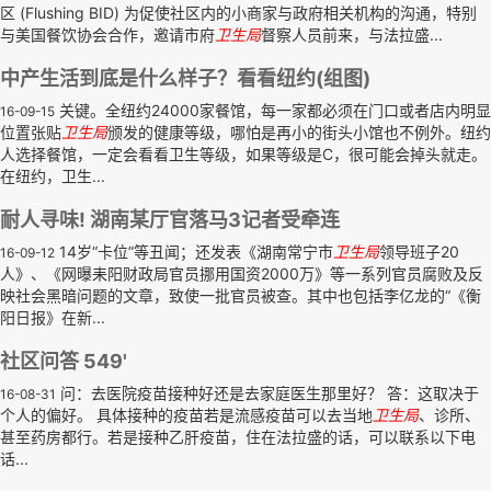
区 (Flushing BID) 为促使社区内的小商家与政府相关机构的沟通，特别
与美国餐饮协会合作，邀请市府
卫生局
督察人员前来，与法拉盛...
中产生活到底是什么样子？看看纽约(组图)
关键。全纽约24000家餐馆，每一家都必须在门口或者店内明显
16-09-15
位置张贴
卫生局
颁发的健康等级，哪怕是再小的街头小馆也不例外。纽约
人选择餐馆，一定会看看卫生等级，如果等级是C，很可能会掉头就走。
在纽约，卫生...
耐人寻味! 湖南某厅官落马3记者受牵连
14岁“卡位”等丑闻；还发表《湖南常宁市
卫生局
领导班子20
16-09-12
人》、《网曝耒阳财政局官员挪用国资2000万》等一系列官员腐败及反
映社会黑暗问题的文章，致使一批官员被查。其中也包括李亿龙的“《衡
阳日报》在新...
社区问答 549'
问：去医院疫苗接种好还是去家庭医生那里好？ 答：这取决于
16-08-31
个人的偏好。 具体接种的疫苗若是流感疫苗可以去当地
卫生局
、诊所、
甚至药房都行。若是接种乙肝疫苗，住在法拉盛的话，可以联系以下电
话...