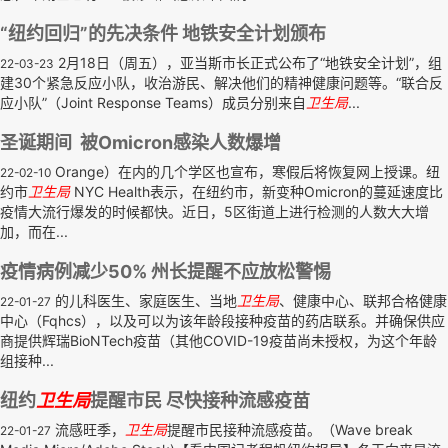
“纽约回归”的先决条件 地铁安全计划颁布
2月18日（周五），亚当斯市长正式公布了“地铁安全计划”，组
22-03-23
建30个紧急反应小队，收治游民、解决他们的精神健康问题等。“联合反
应小队”（Joint Response Teams）成员分别来自
卫生局
...
圣诞期间 被Omicron感染人数爆增
Orange）在内的几个学区也宣布，寒假后将恢复网上授课。纽
22-02-10
约市
卫生局
NYC Health表示，在纽约市，新变种Omicron的蔓延速度比
疫情大流行爆发的时候都快。近日，5区街道上进行检测的人数大大增
加，而在...
疫情病例减少50% 州长提醒不应放松警惕
的儿科医生、家庭医生、当地
卫生局
、健康中心、联邦合格健康
22-01-27
中心（Fqhcs），以及可以为该年龄段接种疫苗的药店联系。并确保供应
商提供辉瑞BioNTech疫苗（其他COVID-19疫苗尚未授权，为这个年龄
组接种...
纽约
卫生局
提醒市民 尽快接种流感疫苗
流感旺季，
卫生局
提醒市民接种流感疫苗。（Wave break
22-01-27