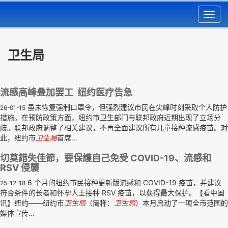
Toggl
navig
卫生局
流感高峰叠加罢工 纽约医疗告急
虽未恢复强制口罩令，但强烈建议市民在尖峰时刻采取个人防护
26-01-15
措施。在预防政策方面，纽约市卫生部门与联邦政府近期出现了立场分
歧。联邦政府调整了相关建议，不再全面建议所有儿童接种流感疫苗。对
此，纽约市
卫生局
首席...
切莫錯失佳節，要保護自己免受 COVID-19、流感和
RSV 侵襲
6 个月的纽约市民接种更新版流感和 COVID-19 疫苗，并建议
25-12-18
符合条件的长者和怀孕人士接种 RSV 疫苗，以获得最大保护。【看中国
讯】纽约——纽约市
卫生局
（简称：
卫生局
）本月启动了一项全市范围的
媒体宣传...