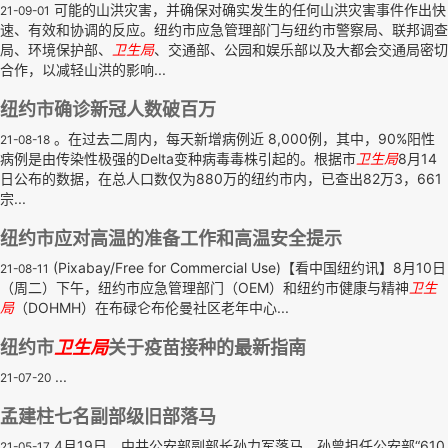
可能的山洪灾害，并确保对确实发生的任何山洪灾害事件作出快
21-09-01
速、有效和协调的反应。纽约市应急管理部门与纽约市警察局、联邦调查
局、环境保护部、
卫生局
、交通部、公园和娱乐部以及大都会交通局密切
合作，以减轻山洪的影响...
纽约市确诊新冠人数破百万
。在过去二周内，每天新增病例近 8,000例，其中，90%阳性
21-08-18
病例是由传染性极强的Delta变种病毒毒株引起的。根据市
卫生局
8月14
日公布的数据，在总人口数仅为880万的纽约市内，已查出82万3，661
宗...
纽约市应对高温的准备工作和高温安全提示
(Pixabay/Free for Commercial Use)【看中国纽约讯】8月10日
21-08-11
（周二）下午，纽约市应急管理部门（OEM）和纽约市健康与精神
卫生
局
（DOHMH）在布碌仑布伦曼社区老年中心...
纽约市
卫生局
关于疫苗接种的最新指南
...
21-07-20
孟建柱七名副部级旧部落马
4月19日，中共公安部副部长孙力军落马。孙曾担任公安部“610
21-05-17