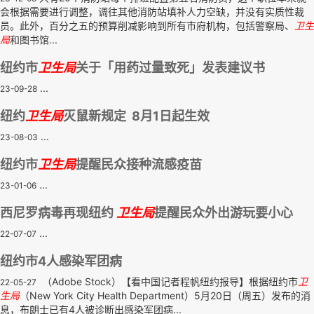
会根据需要进行调整，调往其他消防站填补人力空缺，并没有实质性裁
员。此外，百分之五的预算削减影响到所有市府机构，包括警察局、
卫生
局
和图书馆...
纽约市
卫生局
关于「用药过量致死」发表建议书
...
23-09-28
纽约
卫生局
灭鼠新规定 8月1日起生效
...
23-08-03
纽约市
卫生局
提醒民众接种流感疫苗
...
23-01-06
西尼罗病毒再现纽约
卫生局
提醒民众外出游玩要小心
...
22-07-07
纽约市4人感染军团病
（Adobe Stock）【看中国记者程帆纽约报导】根据纽约市
卫
22-05-27
生局
（New York City Health Department）5月20日（周五）发布的消
息，布朗士已有4人被诊断出感染军团病...