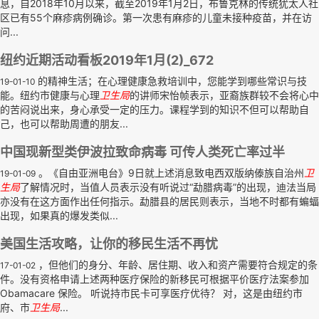
息，自2018年10月以来，截至2019年1月2日，布鲁克林的传统犹太人社
区已有55个麻疹病例确诊。第一次患有麻疹的儿童未接种疫苗，并在访
问...
纽约近期活动看板2019年1月(2)_672
的精神生活；在心理健康急救培训中，您能学到哪些常识与技
19-01-10
能。纽约市健康与心理
卫生局
的讲师宋怡帧表示，亚裔族群较不会将心中
的苦闷说出来，身心承受一定的压力。课程学到的知识不但可以帮助自
己，也可以帮助周遭的朋友...
中国现新型类伊波拉致命病毒 可传人类死亡率过半
。《自由亚洲电台》9日就上述消息致电西双版纳傣族自治州
卫
19-01-09
生局
了解情况时，当值人员表示没有听说过“勐腊病毒”的出现，迪法当局
亦没有在这方面作出任何指示。勐腊县的居民则表示，当地不时都有蝙蝠
出现，如果真的爆发类似...
美国生活攻略，让你的移民生活不再忧
，但他们的身分、年龄、居住期、收入和资产需要符合规定的条
17-01-02
件。没有资格申请上述两种医疗保险的新移民可根据平价医疗法案参加
Obamacare 保险。 听说持市民卡可享医疗优待？ 对，这是由纽约市
府、市
卫生局
...