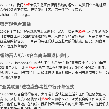
。我们
协助
会员熟悉医疗保健系统的运作， 与数百个本地组织
22-08-11
合作以促进更健康、更活跃的社区。第一保健中文网站：
zh.healthfirst.org...
察言观色看耳朵
主标：察言观色看耳朵副标：家人可以尽快
协助
老人选配助听器
22-08-11
【看中国工商记者欧阳骏纽约报导】人体是个精密的系统，耳朵是整个系
统重要的部位之一，耳朵的特征反映出五脏六腑的健康，因此，观察耳
朵，也是检查健康...
纽约百人见证3名华裔海军退伍典礼
Hampshire）的行动卫生支援单位担任高级医疗长，2010年至
22-06-17
2015年之间，她还
协助
纽约市海军作战支援中心（NYC NOSC）训练、
管理医学系。服役期间，袁如梅曾到加蓬共和国、泰国与夏威夷等地，为
当地民众提供...
“亚美联盟”法拉盛办事处举行开幕仪式
联合会做得更好，为在我们当地社区生活和工作的亚裔美国人
22-05-30
奋斗。从打击反亚裔仇恨到
协助
个人和小企业，亚美联会的工作至关重
要。他们在当地，在前线，我期待著继续与它的杰出团队合作。在我们庆
祝亚太裔传统月之际，我很...