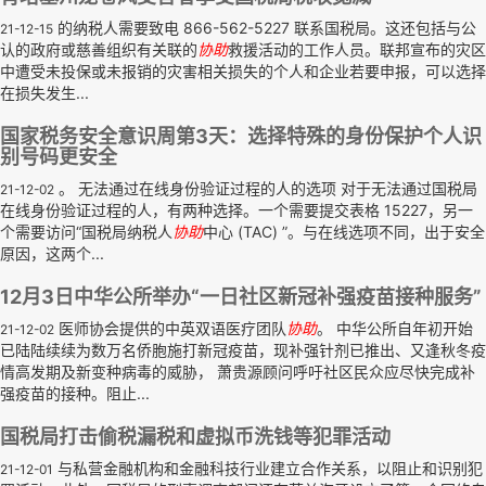
的纳税人需要致电 866-562-5227 联系国税局。这还包括与公
21-12-15
认的政府或慈善组织有关联的
协助
救援活动的工作人员。联邦宣布的灾区
中遭受未投保或未报销的灾害相关损失的个人和企业若要申报，可以选择
在损失发生...
国家税务安全意识周第3天：选择特殊的身份保护个人识
别号码更安全
。 无法通过在线身份验证过程的人的选项 对于无法通过国税局
21-12-02
在线身份验证过程的人，有两种选择。一个需要提交表格 15227，另一
个需要访问“国税局纳税人
协助
中心 (TAC) ”。与在线选项不同，出于安全
原因，这两个...
12月3日中华公所举办“一日社区新冠补强疫苗接种服务”
医师协会提供的中英双语医疗团队
协助
。 中华公所自年初开始
21-12-02
已陆陆续续为数万名侨胞施打新冠疫苗，现补强针剂已推出、又逢秋冬疫
情高发期及新变种病毒的威胁， 萧贵源顾问呼吁社区民众应尽快完成补
强疫苗的接种。阻止...
国税局打击偷税漏税和虚拟币洗钱等犯罪活动
与私营金融机构和金融科技行业建立合作关系，以阻止和识别犯
21-12-01