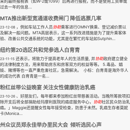
来的最终报税表（如W-2或1099）后再进行报税，而不是使用工资单或
过去一年的信息...
MTA推出新型宽通道收费闸门 降低逃票几率
，例如车站工作人员
协助
乘客进行OMNY换乘、登记减价票以
23-12-08
及解决一般问题。MTA高层表示，这一系列改进措施是为了提升乘客体
验、改善公共交通系统的功能，尤其是在繁忙的车站如Sutphin...
纽约第20选区共和党参选人白育青
还表示，将致力于提高老年人的生活质量, 并
协助
政府建立健全
23-11-15
的法律制度方法，用来帮助房东和房客双方的权益等等。 5.毒品、娼
妓、赌博等也一直严重危害社区，急需解决。 小标：白育青是海外华人
的成功代表 白育青是一名...
粉红丝带公益晚宴 关注女性健康防治乳癌
、好朋友们，每年都来参加粉红丝带慈善活动。当晚所筹款项扣
23-10-26
除开支后将全部捐助给玛摩利医院的癌症服务中心，
协助
社区民众防治乳
癌。」Maggie还提醒女性每年接受检查，防患于未然。乳癌生存者莫妮
卡(Monica...
州众议员郑永佳举办里民大会 倾听选民心声