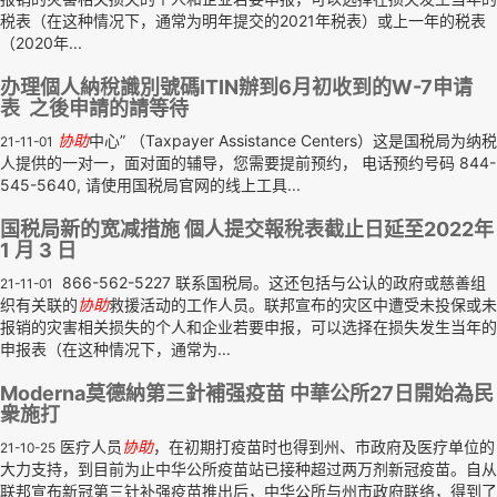
税表（在这种情况下，通常为明年提交的2021年税表）或上一年的税表
（2020年...
办理個人納稅識別號碼ITIN辦到6月初收到的W-7申请
表 之後申請的請等待
协助
中心” （Taxpayer Assistance Centers）这是国税局为纳税
21-11-01
人提供的一对一，面对面的辅导，您需要提前预约， 电话预约号码 844-
545-5640, 请使用国税局官网的线上工具...
国税局新的宽减措施 個人提交報稅表截止日延至2022年
1 月 3 日
866-562-5227 联系国税局。这还包括与公认的政府或慈善组
21-11-01
织有关联的
协助
救援活动的工作人员。联邦宣布的灾区中遭受未投保或未
报销的灾害相关损失的个人和企业若要申报，可以选择在损失发生当年的
申报表（在这种情况下，通常为...
Moderna莫德納第三針補强疫苗 中華公所27日開始為民
衆施打
医疗人员
协助
，在初期打疫苗时也得到州、市政府及医疗单位的
21-10-25
大力支持，到目前为止中华公所疫苗站已接种超过两万剂新冠疫苗。自从
联邦宣布新冠第三针补强疫苗推出后，中华公所与州市政府联络，得到了