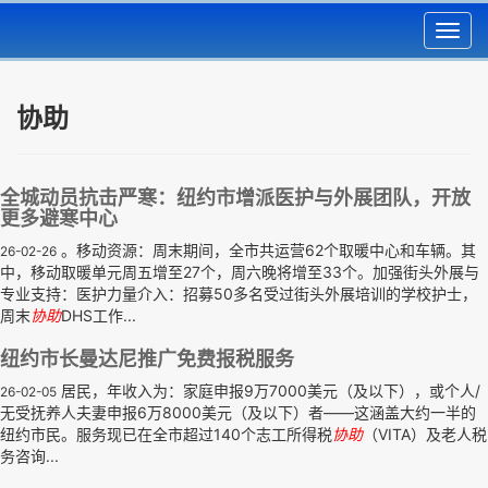
Toggl
navig
协助
全城动员抗击严寒：纽约市增派医护与外展团队，开放
更多避寒中心
。移动资源：周末期间，全市共运营62个取暖中心和车辆。其
26-02-26
中，移动取暖单元周五增至27个，周六晚将增至33个。加强街头外展与
专业支持：医护力量介入：招募50多名受过街头外展培训的学校护士，
周末
协助
DHS工作...
纽约市长曼达尼推广免费报税服务
居民，年收入为：家庭申报9万7000美元（及以下），或个人/
26-02-05
无受抚养人夫妻申报6万8000美元（及以下）者——这涵盖大约一半的
纽约市民。服务现已在全市超过140个志工所得税
协助
（VITA）及老人税
务咨询...