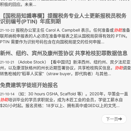
积极的回应。未来...
【国税局知識專欄】提醒税务专业人士更新报税员税务
识别编号(PTIN) 年底到期
报税办公室主任 Carol A. Campbell 表示。任何准备或
协助
准备
21-10-22
联邦纳税申报表的人必须在准备申报表之前从国税局获得有效的 PTIN。
PTIN 需要作为识别号码包含在向国税局提交的任何申报...
新州、纽约、宾州及康州签协议 共享枪枝犯罪数据信息
（Adobe Stock）【看中国讯】新泽西州、纽约州、宾夕法尼亚
21-10-21
州，以及康涅狄格州的州长近期签署协议，共享枪枝购买信息，
协助
调查
转售枪械的“稻草人买家”（straw buyer，即代购者）与其他...
免费建筑学徒班开始报名
（如：30 hours OSHA, Scaffold 等）。2020年，华策会一直
21-10-14
协助
培训毕业的学员求职就业，成为木匠工会的会员，学徒工薪水自
$20/小时起。报名资格：18岁以上、拥有高中或GED以上的文凭...
下一页