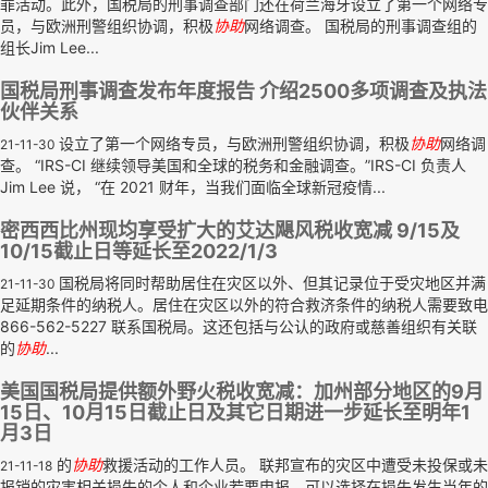
罪活动。此外，国税局的刑事调查部门还在荷兰海牙设立了第一个网络专
员，与欧洲刑警组织协调，积极
协助
网络调查。 国税局的刑事调查组的
组长Jim Lee...
国税局刑事调查发布年度报告 介绍2500多项调查及执法
伙伴关系
设立了第一个网络专员，与欧洲刑警组织协调，积极
协助
网络调
21-11-30
查。 “IRS-CI 继续领导美国和全球的税务和金融调查。”IRS-CI 负责人
Jim Lee 说， “在 2021 财年，当我们面临全球新冠疫情...
密西西比州现均享受扩大的艾达飓风税收宽减 9/15及
10/15截止日等延长至2022/1/3
国税局将同时帮助居住在灾区以外、但其记录位于受灾地区并满
21-11-30
足延期条件的纳税人。居住在灾区以外的符合救济条件的纳税人需要致电
866-562-5227 联系国税局。这还包括与公认的政府或慈善组织有关联
的
协助
...
美国国税局提供额外野火税收宽减：加州部分地区的9月
15日、10月15日截止日及其它日期进一步延长至明年1
月3日
的
协助
救援活动的工作人员。 联邦宣布的灾区中遭受未投保或未
21-11-18
报销的灾害相关损失的个人和企业若要申报，可以选择在损失发生当年的