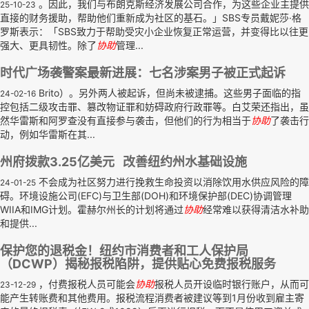
。因此，我们与布朗克斯经济发展公司合作，为这些企业主提供
25-10-23
直接的财务援助，帮助他们重新成为社区的基石。」SBS专员戴妮莎·格
罗斯表示：「SBS致力于帮助受灾小企业恢复正常运营，并变得比以往更
强大、更具韧性。除了
协助
管理...
时代广场袭警案最新进展：七名涉案男子被正式起诉
Brito）。另外两人被起诉，但尚未被逮捕。这些男子面临的指
24-02-16
控包括二级攻击罪、篡改物证罪和妨碍政府行政罪等。白艾荣还指出，虽
然华雷斯和阿罗查没有直接参与袭击，但他们的行为相当于
协助
了袭击行
动，例如华雷斯在其...
州府拨款3.25亿美元 改善纽约州水基础设施
不会成为社区努力进行挽救生命投资以消除饮用水供应风险的障
24-01-25
碍。环境设施公司(EFC)与卫生部(DOH)和环境保护部(DEC)协调管理
WIIA和IMG计划。霍赫尔州长的计划将通过
协助
经常难以获得清洁水补助
和提供...
保护您的退税金！纽约市消费者和工人保护局
（DCWP）揭秘报税陷阱，提供贴心免费报税服务
，付费报税人员可能会
协助
报税人员开设临时银行账户，从而可
23-12-29
能产生转账费和其他费用。报税流程消费者被建议等到1月份收到雇主寄