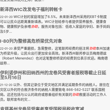
新泽西WIC改发电子福利转帐卡
WIC计划的家庭增加了6.5%，未来新泽西州采用的EBT卡制度
22-01-20
可以让民众远距离重新填表。WIC计划给参与者提供营养服务、健康食
物、健康照护及亲喂
协助
，服务对象包括：低收入家庭的孕妇、新手妈妈
及5岁...
I-80列为整修高危桥梁优先对象
承受严重磨损，急需整修，这笔联邦经费的挹注将
协助
本州加速
22-01-20
为桥梁升级，让民众出行更加安全高效。新泽西州联邦参议员梅南德兹
（Robert Menendez）也对这笔整修桥梁的经费到位表示欢迎。梅南德
兹称...
伊利诺伊州和田纳西州的龙卷风受害者报税等截止日延
至5月16日
以外、但其记录位于受灾地区并满足延期条件的纳税人。居住在
21-12-20
灾区以外的符合救济条件的纳税人需要致电 866-562-5227 联系国税
局。这还包括与公认的政府或慈善组织有关联的
协助
救援活动的工作人
员。联邦宣布的灾...
肯塔基州龙卷风受害者享受国税局税收宽减