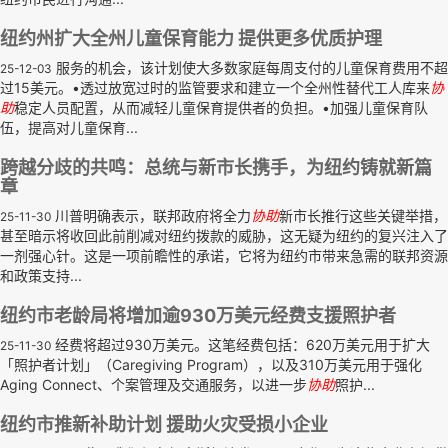
纽约州扩大全州儿童保育能力 提供更多优质护理
服务的机会，该计划使大多数家庭每周支付的儿童保育费用不超
25-12-03
过15美元。•透过放宽过时的监管要求和建立一个全州性替代工人库来
协
助
稳定人员配置，从而减轻儿童保育提供者的负担。•加强儿童保育队
伍，提高对儿童保育...
跨越分歧的共鸣：总统与新市长携手，为纽约铸就新篇
章
川普明确表示，联邦政府将全力
协助
新市长推行这些关键举措，
25-11-30
甚至暗示将收回此前削减对纽约拨款的威胁，这无疑为纽约的复兴注入了
一剂强心针。这是一项前瞻性的承诺，它将为纽约市带来急需的联邦资源
和政策支持...
纽约市老龄局将增加逾930万美元经费支援照护者
经费将超过930万美元。这笔经费包括：620万美元用于扩大
25-11-30
「照护者计划」（Caregiving Program），以及310万美元用于强化
Aging Connect、个案管理及交通服务，以进一步
协助
照护...
纽约市推新补助计划 援助火灾受损小企业