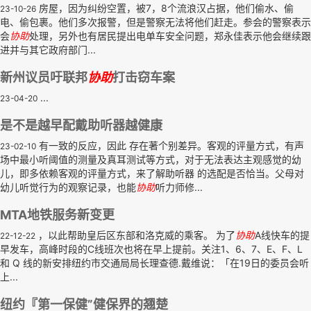
房屋，因为纠纷空置，被7，8个流浪汉占据，他们偷水、偷
23-10-26
电、偷包裹。他们多次报警，但是警察无法将他们赶走。参会的警察表示
会
协助
处理，另外也有居民提出电单车安全问题，郑永佳表示他会继续跟
进并与其它政府部门...
新州议员吁联邦
协助
打击窃车案
...
23-04-20
是不是越早配戴助听器越健康
有一致的反应，因此 存在著个别差异。客观的评量方式，有声
23-02-10
场中最小听阈值的测量及真耳测试等方式，对于无法表达主观感觉的幼
儿，即多依赖客观的评量方式，来了解助听器 的选配是否恰当。父母对
幼儿听觉行为的观察记录，也能
协助
听力师修...
MTA地铁服务新变更
，以此帮助皇后区东部和洛克威的乘客。 为了
协助
A线快车的提
22-12-22
早发车，高峰时段的C线班次也将在早上提前。关注1、6、7、E、F、L
和 Q 线的新安排纽约市交通局局长理查德.戴维说：「在19日的委员会听
上...
纽约『第一保健”健保界的翘楚