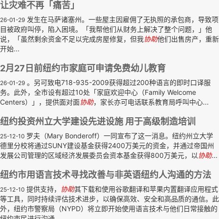
让灾难不再「痛苦」
发生在马萨诸塞州。一些屋主因雇佣了无执照的承包商，导致项
26-01-29
目被政府叫停，陷入困境。「我帮他们从财务上解决了整个问题，」他
说，「虽然剩余资金不足以完成房屋修复，但我
协助
他们出售房产，重新
开始...
2月27日前纽约市家庭可申请免费幼儿教育
。另可致电718-935-2009获得超过200种语言的即时口译服
26-01-29
务。此外，全市设有超过10处「家庭欢迎中心（Family Welcome
Centers）」，提供面对面
协助
，家长亦可电话联系教育局呼叫中心...
纽约投资州立大学建设先进设施 用于高级制造培训
罗夫（Mary Bonderoff）一同宣布了这一消息。纽约州立大学
25-12-10
德里分校将通过SUNY建设基金获得2400万美元的资金，并通过帝国州
发展公司管理的区域经济发展委员会资本基金获得800万美元，以
协助
...
纽约市用语言技术寻找改善与非英语纽约人沟通的方法
提供支持，
协助
其下载和使用谷歌翻译和苹果内置翻译应用程式
25-12-10
等工具，同时持续评估技术进步，以确保高效、安全和高品质的通信。此
外，纽约市警察局（NYPD）将立即开始使用语言技术与他们日常接触的
纽约市民进行沟通...