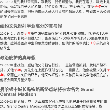
見到我非常高興，跟我說：我們知道你，我們在電視、報紙上見
22-08-19
過你，你是我們華人的希望，我們投你的票。”熊焱表示，這次
十年
一次
的國會選區重劃，把紐約市兩大華人社區曼哈頓唐人街、布碌崙日落公園
劃在了同一個選區...
纽约文凭影射学业高分的真与假
，過去
十年
高中GPA成績存在“分數注水”的證據。管理ACT大學
22-08-12
招生考試的非營利組織ACT，審查來自4700多所學校的430萬高中生的
數據，雖然美國高中生的畢業成績更好，但他們的所學也比
十年
前的高年
級學生...
政治庇护的真与假
家找他，威胁他父母报告行踪，一旦被警察抓到，就将严惩不
22-07-20
贷，关他
十年
。刘先生在上庭作证时也说，一旦回去，他会被至少关押
十
年
。然而在交叉质询环节，他又作证说，如果移民法官批准他难民庇护，
他将会回国探望父母...
曼哈顿中城长岛铁路新终点站将被命名为 Grand
Central Madison
的影響，並且火車和乘客可以更靈活地解決任何確實發生的問
22-06-03
題。Grand Central Madison將減少賓夕法尼亞車站的乘客擁堵，為