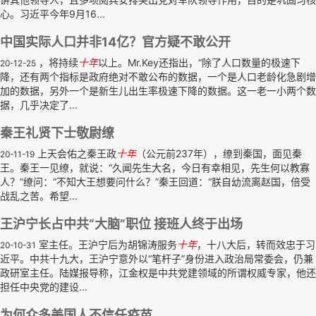
心。习近平今年9月16...
中国实际人口并非14亿？官方疑不敢公开
，将持续
十年
以上。Mr.Key还指出，“除了人口数量的极速下
20-12-25
降，还有两个指标是政府绝对不敢公布的数据，一个是人口老龄化急剧增
加的数据，另外一个是新生儿出生率极速下降的数据。这一老一小两个数
据，几乎决定了...
秦王礼贤下士敬尉缭
上天会佑之秦王政
十年
（公元前237年），缭到秦国，面见秦
20-11-19
王。秦王一见缭，就说：“久闻先生大名，今日有幸相见，先生何以教寡
人？”缭问：“不知大王想要问什么？”秦王回道：“朕自幼流离赵国，倍受
战乱之苦。希望...
王沪宁长占中共“大脑”职位 接班人终于出场
室主任。王沪宁后为胡锦涛服务
十年
，十八大后，转而效忠于习
20-10-31
近平。中共十九大，王沪宁意外以“笔杆子”身份进入政治局常委会，仍兼
政研室主任。陆媒报导称，江金权是中共党建领域的所谓权威专家，他还
担任中央党的建设...
为何众多美国人不信任疫苗