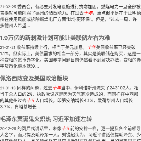
委员会，有必要对发电设施进行抗寒加固。燃煤电力一旦全部被
21-02-25
置换就可能削弱了德州的储备能力。在过去
十年
，重点似乎是在于证明德
州在使用风能或拆除燃煤电厂方面“比你更环保”。但是，“过去一周，许
多德州人希望...
1.9万亿的新刺激计划可能让美联储左右为难
收益率持续上行，相当于美元加息。
十年
美债收益率已经突破
21-01-21
1.1%。但实际上，美债需求的相当一部分，其实是美联储在购买，这是一
种变相的货币赤字化。美国赤字问题目前仍然看不到解决办法，变相的赤
字货币化根本就没...
佩洛西政变及美国政治版块
同样的问题，过去
十年
当中，伊利诺斯州流失了243102人，相
21-01-13
当于总人口的2%，执政党说这是因为天气寒冷造成的，而同样在中西部
的其他州过去
十年
人口增长，印第安纳增长4.1%，爱荷华州人口增长
3.7%，肯塔基增长...
毛泽东冥诞鬼火炽热 习近平加速左转
的阅兵式讲话里，未像
十年
前的安排一样，逐一提及各个前领导
20-12-28
人名字，而只提及毛泽东一人。刘锐绍认为，习近平讲话仅提毛泽东、少
讲其他领导人，且多项阅兵安排突出党对军队领导作用，目的是巩固习核