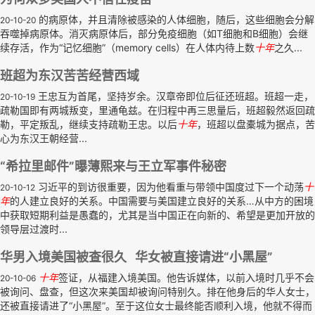
的病原体，并且清除被感染的人体细胞，随后，这些细胞会分解
20-10-20
吞噬掉病原体。消灭病原体后，部分免疫细胞（如T细胞和B细胞）会继
续存活，作为“记忆细胞”（memory cells）在人体内待上数
十年
之久...
班超为东汉苦苦经营西域
王忠互为首尾，坚持岁余。汉章帝即位后征还班超。班超一走，
20-10-19
疏勒国即有两城叛变，里通龟兹。在归程中再三思量后，班超毅然返回疏
勒，平定叛乱，继续支持疏勒王忠。以后
十年
，班超以盘橐城为据点，苦
心为东汉王朝经营...
“希拉里邮件”曝薄熙来与王立军事件秘密
习近平的到访很重要，因为他看重与带领中国度过下一个动荡
十
20-10-12
年
的人建立良好的关系。中国需要与美国建立良好的关系…从中方的困境
中获取短期利益是愚蠢的，尤其是当中国正在向新的、希望是更加开放的
领导层过渡时...
华男入境美国被查很久 华女被直接请进“小黑屋”
十年
签证，从福建入境美国。他告诉媒体，以前入境时几乎不会
20-10-06
被询问、盘查，但这次来美国却被询问特别久。排在他身后的华人女士，
还被直接请进了“小黑屋”。至于这位女士最终能否顺利入境，他就不得而