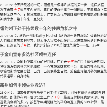
今天所見證的一切，僅僅是一個非凡旅程的第一步，這個旅程
23-06-22
將在未來
十年
或三年內展開。我們的使命是建立一個健康、美麗和真正幸
福的全球中心。」楊景端博士，作為第五代中醫師和經委員會認證的的精
神病學家，幾十年來一直努力...
纽约州正处于持续数十年的住房危机之中
文/ 紐約州州長Kathy Hochul（紐約州州政府網站）儘管紐約是
23-03-09
人們和企業想去的地方，但太多人負擔不起在這里居住或搬家到這裡的費
用。在過去的
十年
裡，我們州創造了120萬個就業機會——但只有40...
于金山宣布参选社区领袖连任
，為同胞爭取權益的敲門磚，在過去
十年
擔任民主黨代表期間，
23-02-18
其從來沒想過參選其他職務，一心甘願常駐意務平台，繼續為社區服務，
以協助街坊居民發聲，出力，出氣為終生目標。於金山介紹其參與民主黨
代表選舉，自身特點...
新州如何申领失业救济？
。如果失業者在基準年只工作了20週，則只有資格獲得20週的
23-01-19
付款。即使你在同一個辦公室工作了
十年
，最長支付期限也是26週。每
週救濟金額的多少，按基準年期間賺取的平均每週工資的60%計算，最
多可收到26週的支付...