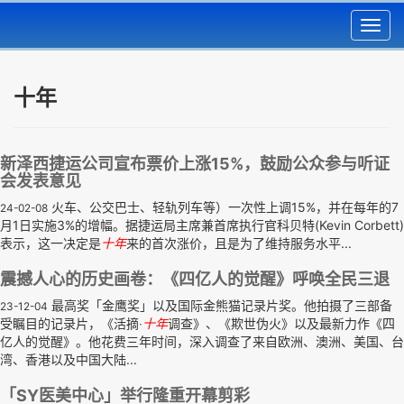
Toggl
navig
十年
新泽西捷运公司宣布票价上涨15%，鼓励公众参与听证
会发表意见
火车、公交巴士、轻轨列车等）一次性上调15%，并在每年的7
24-02-08
月1日实施3%的增幅。据捷运局主席兼首席执行官科贝特(Kevin Corbett)
表示，这一决定是
十年
来的首次涨价，且是为了维持服务水平...
震撼人心的历史画卷：《四亿人的觉醒》呼唤全民三退
最高奖「金鹰奖」以及国际金熊猫记录片奖。他拍摄了三部备
23-12-04
受瞩目的记录片，《活摘‧
十年
调查》、《欺世伪火》以及最新力作《四
亿人的觉醒》。他花费三年时间，深入调查了来自欧洲、澳洲、美国、台
湾、香港以及中国大陆...
「SY医美中心」举行隆重开幕剪彩