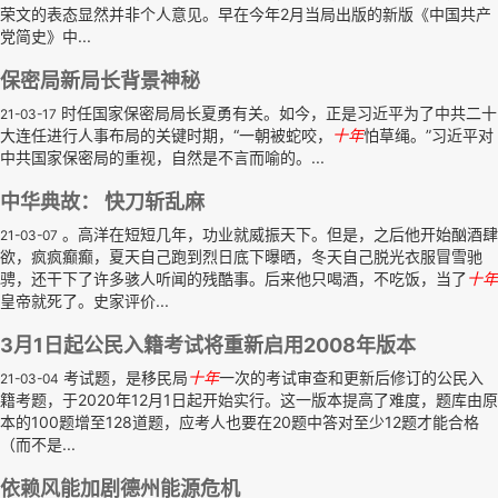
荣文的表态显然并非个人意见。早在今年2月当局出版的新版《中国共产
党简史》中...
保密局新局长背景神秘
时任国家保密局局长夏勇有关。如今，正是习近平为了中共二十
21-03-17
大连任进行人事布局的关键时期，“一朝被蛇咬，
十年
怕草绳。”习近平对
中共国家保密局的重视，自然是不言而喻的。...
中华典故： 快刀斩乱麻
。高洋在短短几年，功业就威振天下。但是，之后他开始酗酒肆
21-03-07
欲，疯疯癫癫，夏天自己跑到烈日底下曝晒，冬天自己脱光衣服冒雪驰
骋，还干下了许多骇人听闻的残酷事。后来他只喝酒，不吃饭，当了
十年
皇帝就死了。史家评价...
3月1日起公民入籍考试将重新启用2008年版本
考试题，是移民局
十年
一次的考试审查和更新后修订的公民入
21-03-04
籍考题，于2020年12月1日起开始实行。这一版本提高了难度，题库由原
本的100题增至128道题，应考人也要在20题中答对至少12题才能合格
（而不是...
依赖风能加剧德州能源危机