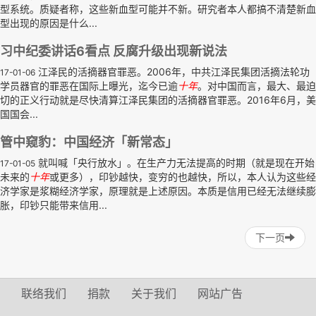
型系统。质疑者称，这些新血型可能并不新。研究者本人都搞不清楚新血
型出现的原因是什么...
习中纪委讲话6看点 反腐升级出现新说法
江泽民的活摘器官罪恶。2006年，中共江泽民集团活摘法轮功
17-01-06
学员器官的罪恶在国际上曝光，迄今已逾
十年
。对中国而言，最大、最迫
切的正义行动就是尽快清算江泽民集团的活摘器官罪恶。2016年6月，美
国国会...
管中窥豹：中国经济「新常态」
就叫喊「央行放水」。在生产力无法提高的时期（就是现在开始
17-01-05
未来的
十年
或更多），印钞越快，变穷的也越快，所以，本人认为这些经
济学家是浆糊经济学家，原理就是上述原因。本质是信用已经无法继续膨
胀，印钞只能带来信用...
下一页
联络我们
捐款
关于我们
网站广告