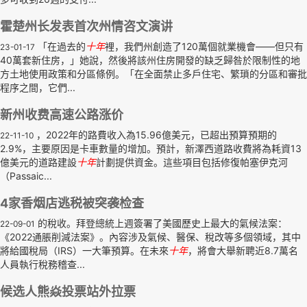
霍楚州长发表首次州情咨文演讲
「在過去的
十年
裡，我們州創造了120萬個就業機會——但只有
23-01-17
40萬套新住房，」她說，然後將該州住房開發的缺乏歸咎於限制性的地
方土地使用政策和分區條例。「在全面禁止多戶住宅、繁瑣的分區和審批
程序之間，它們...
新州收费高速公路涨价
，2022年的路費收入為15.96億美元，已超出預算預期的
22-11-10
2.9%，主要原因是卡車數量的增加。預計，新澤西道路收費將為耗資13
億美元的道路建設
十年
計劃提供資金。這些項目包括修復帕塞伊克河
（Passaic...
4家香烟店逃税被突袭检查
的稅收。拜登總統上週簽署了美國歷史上最大的氣候法案：
22-09-01
《2022通脹削減法案》。內容涉及氣候、醫保、稅改等多個領域，其中
將給國稅局（IRS）一大筆預算。在未來
十年
，將會大舉新聘近8.7萬名
人員執行稅務稽查...
候选人熊焱投票站外拉票