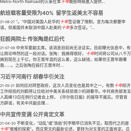
Metro-North Railroad的火車在本
十年
晚些時候進入提供...
航班载客量受限为40% 留学生返美太不容易
”。“中国对美国人赴华的
十年
签证做了限制，变为每次都要申
21-08-27
请，但美国并未取消中国人赴美的
十年
多次签证。”...
狂殴两院士 传张陶是红后代
中央军委副主席。该消息目前尚无法证实。目前曝光信息中，有
21-07-09
让舆论哗然的这一段对话。张陶：我搞得很好，
十年
时间将公司从八千万
搞到现在上千亿，你王晋年混的这么差，这么缺钱，如果你王晋年跟著
我……。之后张陶在殴打王晋年时...
习近平河南行 胡春华引关注
如何应对拜登政府，这次人员变化也是其中之一，有数
十年
经济
21-05-21
工作经验的刘鹤将让位给对中美关系经验很少的胡春华。中共商务部发言
人高峰13日在例行记者会上称，《华尔街日报》的报导不属实。尽管官
方辟谣，有关中共副总理...
中共宣传变调 公开肯定文革
不断变化，“动乱”或“浩劫”的字眼早已消失不见，取而代之的是
21-04-30
十年
“艰难的探索”。而庄荣文的最新论述，更转为对文革的正面肯定。庄