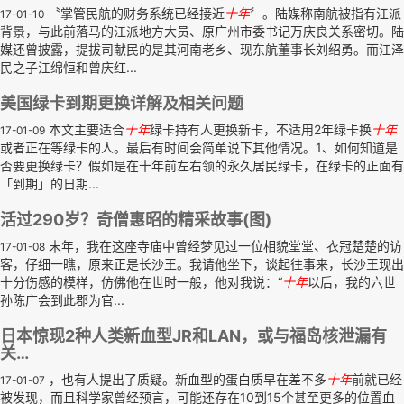
〝掌管民航的财务系统已经接近
十年
〞。陆媒称南航被指有江派
17-01-10
背景，与此前落马的江派地方大员、原广州市委书记万庆良关系密切。陆
媒还曾披露，提拔司献民的是其河南老乡、现东航董事长刘绍勇。而江泽
民之子江绵恒和曾庆红...
美国绿卡到期更换详解及相关问题
本文主要适合
十年
绿卡持有人更换新卡，不适用2年绿卡换
十年
17-01-09
或者正在等绿卡的人。最后有时间会简单说下其他情况。1、如何知道是
否要更换绿卡？假如是在十年前左右领的永久居民绿卡，在绿卡的正面有
「到期」的日期...
活过290岁？奇僧惠昭的精采故事(图)
末年，我在这座寺庙中曾经梦见过一位相貌堂堂、衣冠楚楚的访
17-01-08
客，仔细一瞧，原来正是长沙王。我请他坐下，谈起往事来，长沙王现出
十分伤感的模样，仿佛他在世时一般，他对我说：“
十年
以后，我的六世
孙陈广会到此郡为官...
日本惊现2种人类新血型JR和LAN，或与福岛核泄漏有
关…
，也有人提出了质疑。新血型的蛋白质早在差不多
十年
前就已经
17-01-07
被发现，而且科学家曾经预言，可能还存在10到15个甚至更多的位置血