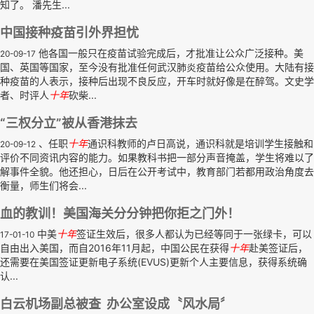
知了。 潘先生...
中国接种疫苗引外界担忧
他各国一般只在疫苗试验完成后，才批准让公众广泛接种。美
20-09-17
国、英国等国家，至今没有批准任何武汉肺炎疫苗给公众使用。大陆有接
种疫苗的人表示，接种后出现不良反应，开车时就好像是在醉驾。文史学
者、时评人
十年
砍柴...
“三权分立”被从香港抹去
、任职
十年
通识科教师的卢日高说，通识科就是培训学生接触和
20-09-12
评价不同资讯内容的能力。如果教科书把一部分声音掩盖，学生将难以了
解事件全貌。他还担心，日后在公开考试中，教育部门若都用政治角度去
衡量，师生们将会...
血的教训！美国海关分分钟把你拒之门外！
中美
十年
签证生效后，很多人都认为已经等同于一张绿卡，可以
17-01-10
自由出入美国，而自2016年11月起，中国公民在获得
十年
赴美签证后，
还需要在美国签证更新电子系统(EVUS)更新个人主要信息，获得系统确
认...
白云机场副总被查 办公室设成〝风水局〞