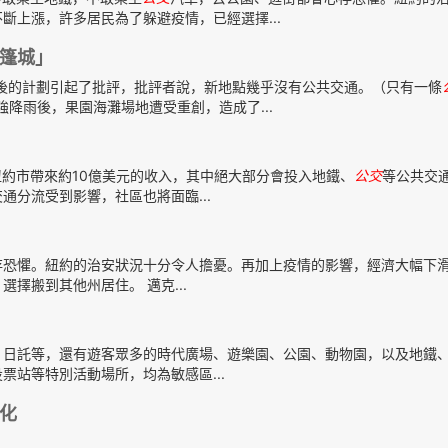
斷上漲，許多居民為了躲避疫情，已經選擇...
篷城」
——修訂後的計劃引起了批評，批評者說，新地點幾乎沒有公共交通。（只有一條
強降雨後，果園海灘場地遭受重創，造成了...
約市帶來約10億美元的收入，其中絕大部分會投入地鐵、
公交
等公共交
分流受到影響，社區也將面臨...
存恐懼。紐約的治安狀況十分令人擔憂。再加上疫情的影響，經濟大幅下
擇搬到其他州居住。 邁克...
、日託等，還有遊客眾多的時代廣場、遊樂園、公園、動物園，以及地鐵
站等特別活動場所，均為敏感區...
化