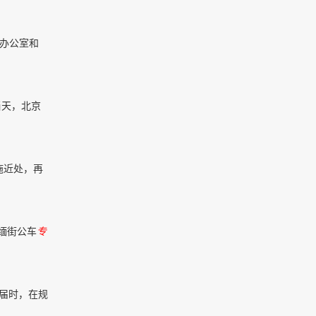
生办公室和
当天，北京
施近处，再
缅街公车
专
段。届时，在规