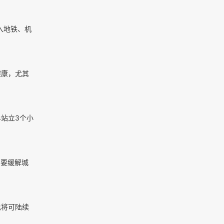
入地铁、机
健康，尤其
站立3个小
，要缓解城
也将可陆续