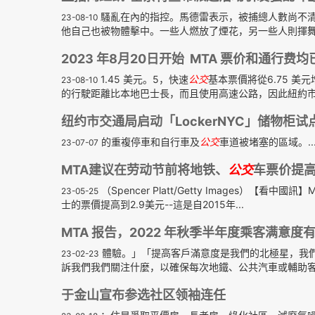
騷亂在內的指控。馬德雷表示，被捕總人數尚不
23-08-10
他自己也被物體擊中。一些人燃放了煙花，另一些人則揮舞著
2023 年8月20日开始 MTA 票价和通行费
1.45 美元。5，快速
公交
基本票價將從6.75 美
23-08-10
的行駛距離比本地巴士長，而且使用高速公路，因此紐約市公
纽约市交通局启动「LockerNYC」储物柜试
的重複停車和自行車及
公交
車道被堵塞的區域。..
23-07-07
MTA建议在劳动节前将地铁、
公交
车票价提高
（Spencer Platt/Getty Images）【看
23-05-25
士的票價提高到2.9美元--這是自2015年...
MTA 报告，2022 年秋季半年度乘客满意度
體驗。」「提高客戶滿意度是我們的北極星，我
23-02-23
訴我們我們關注什麼，以確保每次地鐵、公共汽車或輔助客運
于金山宣布参选社区领袖连任