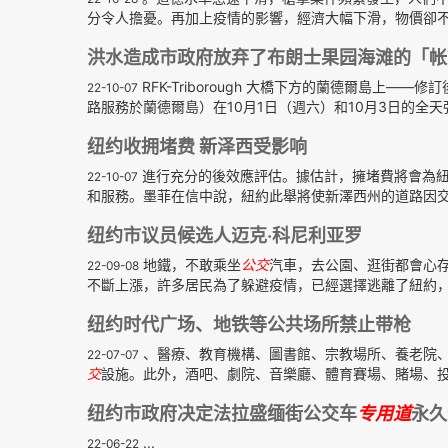
分令人擔憂。再加上疫情的影響，經濟大幅下滑，物價卻不
洪水造成市政府放弃了布朗士果园海滩的「帐
RFK-Triborough 大橋下方的蘭德爾島上
22-10-07
路服務於蘭德爾島）在10月1日（週六）和10月3日的全天
纽约收拥堵费 新泽西受影响
進行充分的後效應評估。據估計，擁堵費將會為紐
22-10-07
和服務。墨菲在信中說，紐約此舉將使新澤西州的道路因交通
纽约市议员候选人迈克‧科尼利亚罗
地鐵，不敢乘坐
公交
汽車，去公園、逛街都會心
22-09-08
不斷上漲，許多居民為了躲避疫情，已經選擇逃離了紐約，選
纽约时代广场、地铁等公共场所禁止带枪
、醫療、教育機構、圖書館、宗教場所、養老院
22-07-07
交
設施。此外，酒吧、劇院、音樂廳、體育賽場、賭場、投票
纽约市政府决定法拉盛缅街公交车
专用道
永久
...
22-06-22