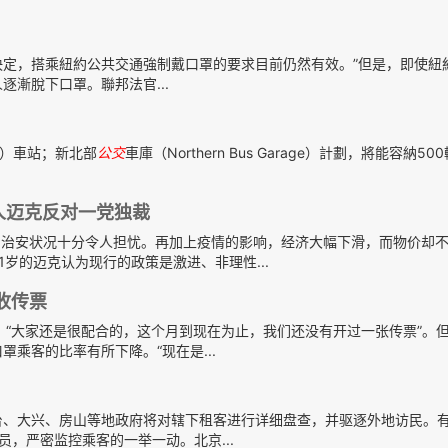
的決定，搭乘紐約公共交通強制戴口罩的要求目前仍然有效。”但是，即使紐
逐漸脫下口罩。聯邦法官...
nn）車站；新北部
公交
車庫（Northern Bus Garage）計劃，將能容納5
选人迈克反对一党独裁
，治安状况十分令人担忧。再加上疫情的影响，经济大幅下滑，而物价却
岁的迈克认为现行的政策是激进、非理性...
收传票
罩，“大家还是很配合的，这个月到现在为止，我们还没有开过一张传票”。
罩乘客的比率有所下降。“现在是...
台、大兴、房山等地政府将对辖下租客进行详细盘查，并驱逐外地访民。
员，严密监控乘客的一举一动。北京...