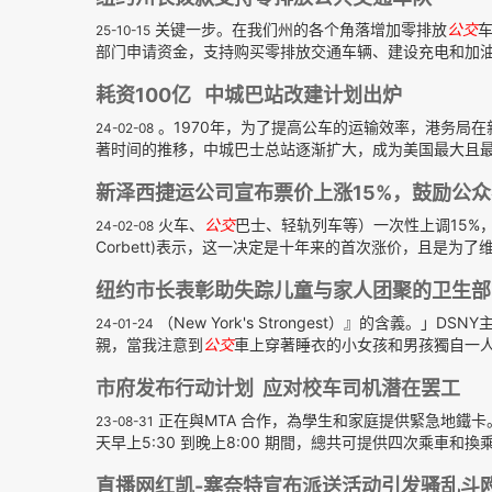
关键一步。在我们州的各个角落增加零排放
公交
25-10-15
部门申请资金，支持购买零排放交通车辆、建设充电和加油设
耗资100亿 中城巴站改建计划出炉
。1970年，为了提高公车的运输效率，港务局在
24-02-08
著时间的推移，中城巴士总站逐渐扩大，成为美国最大且最繁
新泽西捷运公司宣布票价上涨15%，鼓励公
火车、
公交
巴士、轻轨列车等）一次性上调15%，
24-02-08
Corbett)表示，这一决定是十年来的首次涨价，且是为了维
纽约市长表彰助失踪儿童与家人团聚的卫生部
（New York's Strongest）』的含義。
24-01-24
親，當我注意到
公交
車上穿著睡衣的小女孩和男孩獨自一人時
市府发布行动计划 应对校车司机潜在罢工
正在與MTA 合作，為學生和家庭提供緊急地鐵卡
23-08-31
天早上5:30 到晚上8:00 期間，總共可提供四次乘車和換
直播网红凯-塞奈特宣布派送活动引发骚乱斗