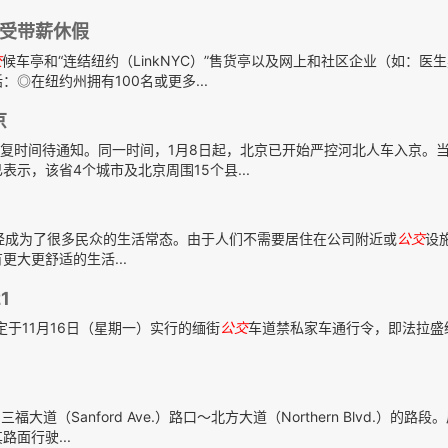
受带薪休假
交
候车亭和“连结纽约（LinkNYC）”售货亭以及网上和社区企业（如：医
◎在纽约州拥有100名或更多...
京
复时间待通知。同一时间，1月8日起，北京已开始严控河北人车入京。
示，该省4个城市及北京周围15个县...
工作已经成为了很多民众的生活常态。由于人们不需要居住在公司附近或
公交
设
大更舒适的生活...
1
局原定于11月16日（星期一）实行的缅街
公交
车道禁私家车通行令，即法拉盛
道（Sanford Ave.）路口～北方大道（Northern Blvd.）的路
面行驶...