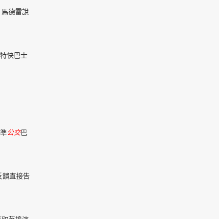
，馬德雷說
於特快巴士
準
公交
巴
反饋直接告