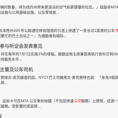
车辆的数量，将为纽约州带来更清洁的空气和更健康的社区。」鼓励非MT
施与公用基础设施，以及零排放...
新泽西州495号公路通往林肯隧道的引道上修建了一条长达2英里的公车
忙的巴士总站之一，为通勤者和城际...
众参与听证会发表意见
并在每年的7月1日实施3%的增幅。据捷运局主席兼首席执行官科贝特(Kev
持服务水平...
主管及公车司机
」DSNY主管傑夫·皮茨謙虛的說。NYCT巴士司機馬文·麥克勞林也說：「身為4個
...
。這些卡可在MTA 公交車和地鐵（不包括快速
公交
服務）上使用，從週一
乘服務。受影響的家庭將...
殴