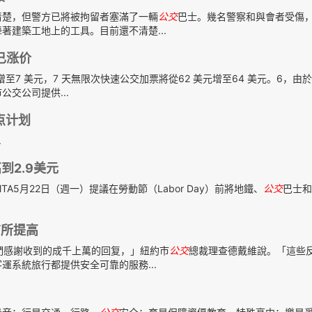
清楚，但警方已將被拘留者塞滿了一輛
公交
巴士。幾名警察和與會者受傷
建築工地上的工具。目前還不清楚...
均已涨价
元增至7 美元，7 天無限次快速公交加票將從62 美元增至64 美元。6，由
交公司提供...
点计划
.
到2.9美元
中國訊】MTA5月22日（週一）提議在勞動節（Labor Day）前將地鐵、
公交
巴士和
有所提高
們感謝收到的成千上萬的回复，」紐約市
公交
總裁理查德戴維說。「這些
系統旅行都提供安全可靠的服務...