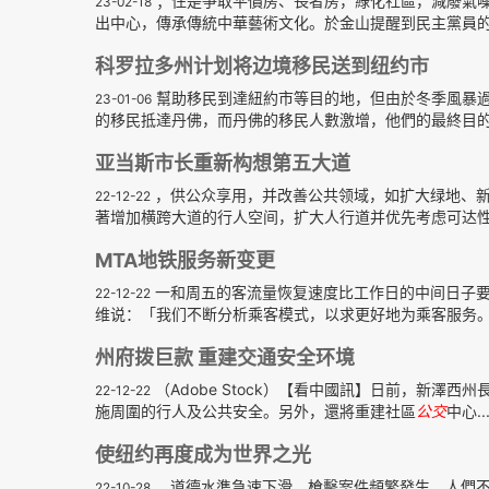
；住是爭取平價房、長者房，綠化社區，減廢氣
23-02-18
出中心，傳承傳統中華藝術文化。於金山提醒到民主黨員的聯
科罗拉多州计划将边境移民送到纽约市
幫助移民到達紐約市等目的地，但由於冬季風暴
23-01-06
的移民抵達丹佛，而丹佛的移民人數激增，他們的最終目的地
亚当斯市长重新构想第五大道
，供公众享用，并改善公共领域，如扩大绿地、新
22-12-22
著增加横跨大道的行人空间，扩大人行道并优先考虑可达性和
MTA地铁服务新变更
一和周五的客流量恢复速度比工作日的中间日子要
22-12-22
维说：「我们不断分析乘客模式，以求更好地为乘客服务。这些
州府拨巨款 重建交通安全环境
（Adobe Stock）【看中國訊】日前，新澤西州
22-12-22
施周圍的行人及公共安全。另外，還將重建社區
公交
中心..
使纽约再度成为世界之光
。道德水準急速下滑，槍擊案件頻繁發生，人們
22-10-28