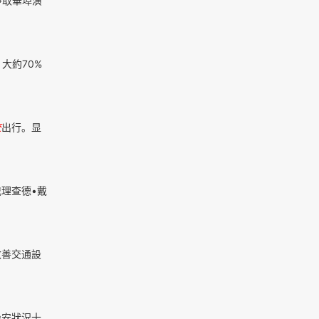
爭取華埠演
大約70%
交
出行。显
裁理查德•戴
改善交通設
治安狀況十