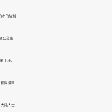
約市的強制
00輛公交車，
不断上涨，
但有数据显
有大陆人士