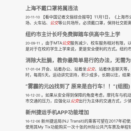
上海不戴口罩将属违法
【看中国记者文俪综合报导】11月1日，《上海
20-11-10
场、火车站、
公交
等公共场所，必须戴口罩，保持社交距离
纽约市主计长吁免费脚踏车供高中生上学
，由于MTA
公交
服务减少、校车服务相对有限，
20-09-11
是对于在校的学生上学来说，更是安全便利的方式。纽约市
消除大肚腩，教你最简单易行的办法，无需为
开会、站着办公、站着坐
公交
、站着休息聊天等
17-01-04
时，每周5天。运动讲究坚持，积少成多，长期以往，结果会
“雾霾的元凶找到了 原来是自行车！！”(组图)
。如果从安全得到保障的角度考虑，摩托车与机动
16-12-20
市交通的压力，应强化以
公交
出行为主体的交通方式，少
新州捷运手机APP功能增加
新州捷运局(NJ Transit)的乘客可望在201
16-12-06
使用其My Tix功能购买一次十张的州际公共汽车票及单程轻轨