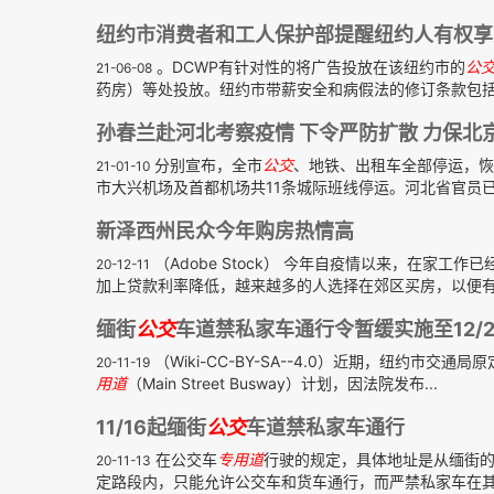
纽约市消费者和工人保护部提醒纽约人有权享
。DCWP有针对性的将广告投放在该纽约市的
公
21-06-08
药房）等处投放。纽约市带薪安全和病假法的修订条款包括：
孙春兰赴河北考察疫情 下令严防扩散 力保北
分别宣布，全市
公交
、地铁、出租车全部停运，恢
21-01-10
市大兴机场及首都机场共11条城际班线停运。河北省官员已表
新泽西州民众今年购房热情高
（Adobe Stock） 今年自疫情以来，在家
20-12-11
加上贷款利率降低，越来越多的人选择在郊区买房，以便有更
缅街
公交
车道禁私家车通行令暂缓实施至12/2
（Wiki-CC-BY-SA--4.0）近期，纽约市交通
20-11-19
用道
（Main Street Busway）计划，因法院发布...
11/16起缅街
公交
车道禁私家车通行
在公交车
专用道
行驶的规定，具体地址是从缅街的三福大
20-11-13
定路段内，只能允许公交车和货车通行，而严禁私家车在其路