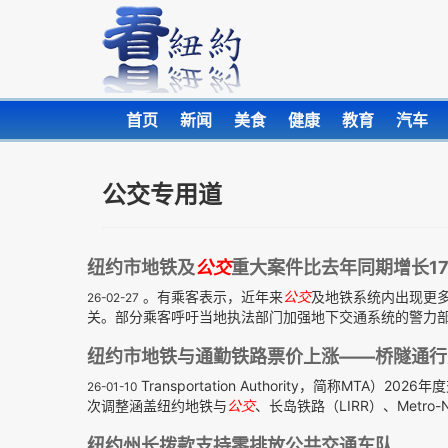
首页
新闻
美食
健康
教育
汽车
公交专用道
纽约市地铁及
公交
重大案件比去年同期增长17
。有乘客表示，近年来
公交
及地铁系统内出现更
26-02-27
关。部分乘客呼吁当地执法部门加强地下交通系统的警力部署
纽约市地铁与通勤铁路票价上涨——桥隧通行
Transportation Authority，简称M
26-01-10
次调整涵盖纽约地铁与
公交
、长岛铁路（LIRR）、Metro-No
纽约州长拨款支持零排放公共交通车队