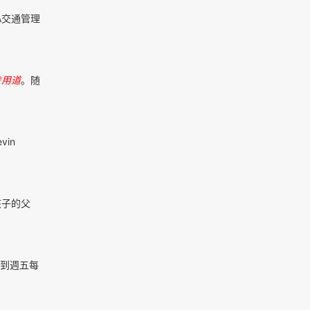
A交通管理
专用道
。随
in
孩子的父
到週五每