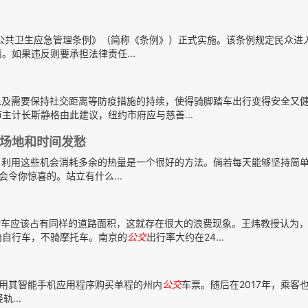
市公共卫生应急管理条例》（简称《条例》）正式实施。该条例规定民众进
。如果违反则要承担法律责任...
以及需要保持社交距离等防疫措施的持续，使得骑脚踏车出行变得安全又
主计长斯静格由此建议，纽约市府应与慈善...
场地和时间发愁
，利用这些机会消耗多余的热量是一个很好的方法。倘若每天能够坚持简单
令你惊喜的。站立有什么...
车应该占有同样的道路面积，这就存在很大的浪费现象。王炜教授认为
骑自行车，不骑摩托车。南京的
公交
出行率大约在24...
7年初使用其智能手机应用程序购买单程的州内
公交
车票。随后在2017年，乘客
...