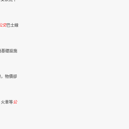
公交
巴士線
通基礎設施
滑，物價卻
、火車等
公