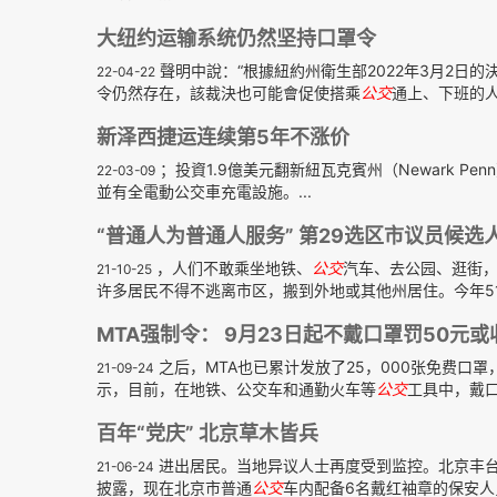
大纽约运输系统仍然坚持口罩令
聲明中說：“根據紐約州衛生部2022年3月2日
22-04-22
令仍然存在，該裁決也可能會促使搭乘
公交
通上、下班的人
新泽西捷运连续第5年不涨价
；投資1.9億美元翻新紐瓦克賓州（Newark Pe
22-03-09
並有全電動公交車充電設施。...
“普通人为普通人服务” 第29选区市议员候
，人们不敢乘坐地铁、
公交
汽车、去公园、逛街
21-10-25
许多居民不得不逃离市区，搬到外地或其他州居住。今年51
MTA强制令： 9月23日起不戴口罩罚50元或
之后，MTA也已累计发放了25，000张免费口
21-09-24
示，目前，在地铁、公交车和通勤火车等
公交
工具中，戴口
百年“党庆” 北京草木皆兵
进出居民。当地异议人士再度受到监控。北京丰
21-06-24
披露，现在北京市普通
公交
车内配备6名戴红袖章的保安人