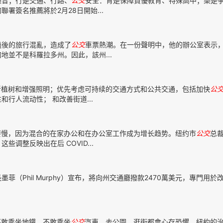
噪音；行是交通、行路、
公交
安全：育是保障資優教育、特殊高中；樂是
署簽名推薦將於2月28日開始...
過後的旅行混亂，造成了
公交
車票熱潮。在一份聲明中，他的辦公室表示，
並不是科羅拉多州。因此，該州...
植树和增强照明；优先考虑可持续的交通方式和公共交通，包括加快
公
行人流动性； 和改善街道...
慢，因为混合的在家办公和在办公室工作成为增长趋势。纽约市
公交
总
调整反映出在后 COVID...
長墨菲（Phil Murphy）宣布，將向州交通廳撥款2470萬美元，專門用於
.
不敢乘坐地鐵，不敢乘坐
公交
汽車，去公園、逛街都會心存恐懼。紐約的