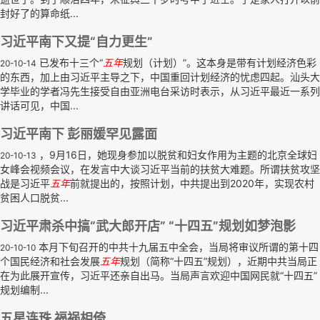
封好了的算命纸...
习近平南下又提“自力更生”
已发布十三个“
五年
规划（计划）”。这本身是带有计划经济色彩
20-10-14
的东西，加上由习近平主导之下，中国重回计划经济的忧虑四起。汕头大
学毕业的学者冯先生接受自由亚洲电台采访时表示，从习近平最近一系列
讲话可见，中国...
习近平南下 彭丽媛罕见露面
，9月16日，她现身参加以脱贫和妇女作用为主题的北京全球妇
20-10-13
女峰会视频会议，在发言中大谈习近平当前的扶贫大难题。所谓扶贫攻坚
战是习近平
五年
前就提出的，按照计划，中共提出到2020年，实现农村
贫困人口脱贫...
习近平肃杀中搞“武大郎开店” “十四五”规划如梦泡影
本月下旬召开的中共十九届五中全会，当局将审议所谓的第十四
20-10-10
个国民经济和社会发展
五年
规划（简称“十四五”规划），近期中共当局正
在为此展开宣传，习近平还亲自出马。当局声言欢迎中国网民就“十四五”
规划编制...
五星连珠 福祸相倚