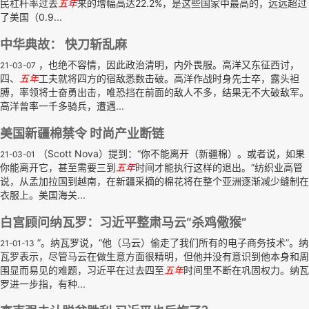
民杠杆率过去
五年
来的增幅高达22.2%，是这些国家中最高的，远远超过
了美国（0.9...
中华典故： 快刀斩乱麻
，也绝不容情，因此政治清明，内外畏服。高洋又东征西讨，
21-03-07
四、
五年
工夫就将四方的宿敌悉数击破。高洋作战时身先士卒，露头袒
膊，率领将士奋勇出击，唯恐挡在前面的敌人不多，结果无不大破敌军。
高洋曾率一千多骑兵，遭遇...
美国新疆棉禁令 时尚产业断链
（Scott Nova）提到：“你不能离开（新疆棉）。或者说，如果
21-03-01
你能离开它，甚至需要三到
五年
时间才能执行这样的退出。”纺织业高管
说，从孟加拉国到越南，在新疆采摘的棉花将在整个亚洲逐渐减少缝制在
衣服上。美国海关...
白宫顾问纳瓦罗：习近平整肃马云“杀鸡儆猴”
”。纳瓦罗说，“他（马云）偷走了我们所有的电子商务技术”。纳
21-01-13
瓦罗表示，尽管马云在做生意方面很精明，但他并没有意识到他本身和周
围显而易见的难题，习近平在过去四至
五年
时间里不断在巩固权力。纳瓦
罗进一步指，有种...