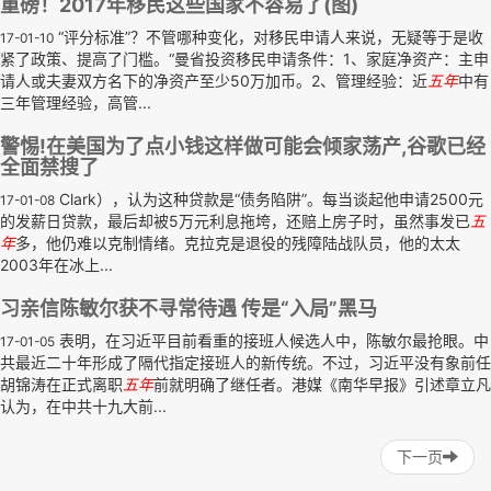
重磅！2017年移民这些国家不容易了(图)
“评分标准”？不管哪种变化，对移民申请人来说，无疑等于是收
17-01-10
紧了政策、提高了门槛。“曼省投资移民申请条件：1、家庭净资产：主申
请人或夫妻双方名下的净资产至少50万加币。2、管理经验：近
五年
中有
三年管理经验，高管...
警惕!在美国为了点小钱这样做可能会倾家荡产,谷歌已经
全面禁搜了
Clark），认为这种贷款是“债务陷阱”。每当谈起他申请2500元
17-01-08
的发薪日贷款，最后却被5万元利息拖垮，还赔上房子时，虽然事发已
五
年
多，他仍难以克制情绪。克拉克是退役的残障陆战队员，他的太太
2003年在冰上...
习亲信陈敏尔获不寻常待遇 传是“入局”黑马
表明，在习近平目前看重的接班人候选人中，陈敏尔最抢眼。中
17-01-05
共最近二十年形成了隔代指定接班人的新传统。不过，习近平没有象前任
胡锦涛在正式离职
五年
前就明确了继任者。港媒《南华早报》引述章立凡
认为，在中共十九大前...
下一页