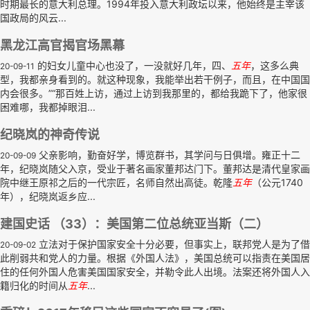
时期最长的意大利总理。1994年投入意大利政坛以来，他始终是主宰该
国政局的风云...
黑龙江高官揭官场黑幕
的妇女儿童中心也没了，一没就好几年，四、
五年
，这多么典
20-09-11
型，我都亲身看到的。就这种现象，我能举出若干例子，而且，在中国国
内会很多。”“那百姓上访，通过上访到我那里的，都给我跪下了，他家很
困难哪，我都掉眼泪...
纪晓岚的神奇传说
父亲影响，勤奋好学，博览群书，其学问与日俱增。雍正十二
20-09-09
年，纪晓岚随父入京，受业于著名画家董邦达门下。董邦达是清代皇家画
院中继王原祁之后的一代宗匠，名师自然出高徒。乾隆
五年
（公元1740
年），纪晓岚返乡应...
建国史话 （33）：美国第二位总统亚当斯（二）
立法对于保护国家安全十分必要，但事实上，联邦党人是为了借
20-09-02
此削弱共和党人的力量。根据《外国人法》，美国总统可以指责在美国居
住的任何外国人危害美国国家安全，并勒令此人出境。法案还将外国人入
籍归化的时间从
五年
...