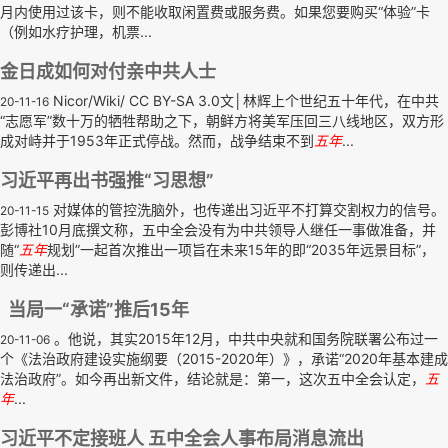
月内使用过该卡，则不能收取闲置费或服务费。如果您要购买“体验”卡
（例如水疗护理，机票...
金日成如何对付亲中共人士
Nicor/Wiki/ CC BY-SA 3.0文│林辉上个世纪五十年代，在中共
20-11-16
“志愿军”数十万的牺牲帮助之下，朝鲜方将美军压回三八线地区，双方形
成对峙并于1953年正式停战。然而，战争结束不到
五年
...
习近平再出书强推“习思想”
对媒体的管控洗脑外，也传递出习近平不打算交割权力的信号。
20-11-15
彭博社10月底撰文称，五中全会没有为中共领导人继任一事做准备，并
随“
五年
规划”一起首次推出一项旨在未来15年的即“2035年远景目标”，
则传递出...
当局一“承诺”推后15年
。他说，其实2015年12月，中共中央就和国务院联署公布过一
20-11-06
个《法治政府建设实施纲要（2015-2020年）》，承诺“2020年基本建成
法治政府”。如今再出新文件，结论就是：第一，这次五中全会认定，
五
年
...
习近平不定接班人 五中全会人事布局消息流出