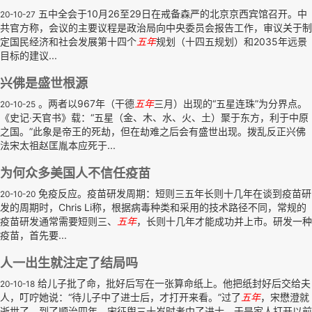
五中全会于10月26至29日在戒备森严的北京京西宾馆召开。中
20-10-27
共官方称，会议的主要议程是政治局向中央委员会报告工作，审议关于制
定国民经济和社会发展第十四个
五年
规划（十四五规划）和2035年远景
目标的建议...
兴佛是盛世根源
。两者以967年（干德
五年
三月）出现的“五星连珠”为分界点。
20-10-25
《史记‧天官书》载：“五星（金、木、水、火、土）聚于东方，利于中原
之国。”此象是帝王的死劫，但在劫难之后会有盛世出现。拨乱反正兴佛
法宋太祖赵匡胤本应死于...
为何众多美国人不信任疫苗
免疫反应。疫苗研发周期：短则三五年长则十几年在谈到疫苗研
20-10-20
发的周期时，Chris Li称，根据病毒种类和采用的技术路径不同，常规的
疫苗研发通常需要短则三、
五年
，长则十几年才能成功并上市。研发一种
疫苗，首先要...
人一出生就注定了结局吗
给儿子批了命，批好后写在一张算命纸上。他把纸封好后交给夫
20-10-18
人，叮咛她说：“待儿子中了进士后，才打开来看。”过了
五年
，宋懋澄就
逝世了。到了顺治四年，宋征舆三十岁时考中了进士。于是家人打开以前