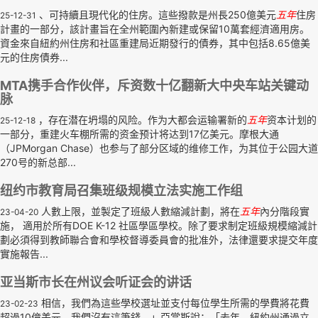
、可持續且現代化的住房。這些撥款是州長250億美元
五年
住房
25-12-31
計畫的一部分，該計畫旨在全州範圍內新建或保留10萬套經濟適用房。
資金來自紐約州住房和社區重建局近期發行的債券，其中包括8.65億美
元的住房債券...
MTA携手合作伙伴，斥资数十亿翻新大中央车站关键动
脉
，存在潜在坍塌的风险。作为大都会运输署新的
五年
资本计划的
25-12-18
一部分，重建火车棚所需的资金预计将达到17亿美元。摩根大通
（JPMorgan Chase）也参与了部分区域的维修工作，为其位于公园大道
270号的新总部...
纽约市教育局召集班级规模立法实施工作组
人數上限，並製定了班級人數縮減計劃，將在
五年
內分階段實
23-04-20
施， 適用於所有DOE K-12 社區學區學校。除了要求制定班級規模縮減計
劃必須得到教師聯合會和學校督導委員會的批准外，法律還要求提交年度
實施報告...
亚当斯市长在州议会听证会的讲话
相信，我們為這些學校選址並支付每位學生所需的學費將花費
23-02-23
超過10億美元，我們沒有這筆錢。」亞當斯說：「去年，紐約州通過立