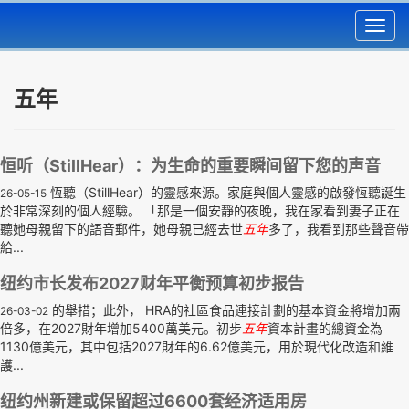
Toggl
navig
五年
恒听（StillHear）：为生命的重要瞬间留下您的声音
恆聽（StillHear）的靈感來源。家庭與個人靈感的啟發恆聽誕生
26-05-15
於非常深刻的個人經驗。 「那是一個安靜的夜晚，我在家看到妻子正在
聽她母親留下的語音郵件，她母親已經去世
五年
多了，我看到那些聲音帶
給...
纽约市长发布2027财年平衡预算初步报告
的舉措；此外， HRA的社區食品連接計劃的基本資金將增加兩
26-03-02
倍多，在2027財年增加5400萬美元。初步
五年
資本計畫的總資金為
1130億美元，其中包括2027財年的6.62億美元，用於現代化改造和維
護...
纽约州新建或保留超过6600套经济适用房