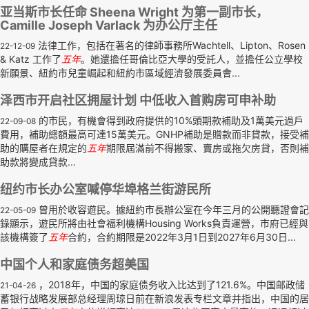
亚当斯市长任命 Sheena Wright 为第一副市长，
Camille Joseph Varlack 为办公厅主任
法律工作，包括在著名的律師事務所Wachtell、Lipton、Rosen
22-12-09
& Katz 工作了
五年
。她還擔任哥倫比亞大學的受託人，並擔任公立學校
新願景、紐約市兒童崛起和紐約市區域經濟發展委員會...
泽西市开启社区拥屋计划 中低收入首购房可申补助
的市民，有機會得到政府提供的10%頭期款補助及1萬美元過戶
22-09-08
費用，補助總額最高可達15萬美元。GNHP補助是贈款而非貸款，接受補
助的購屋者在規定的
五年
期限屆滿前不得搬家、賣房或拖欠房貸，否則補
助款將變成貸款...
纽约市长办公室喊停华埠格兰街游民所
曾用於收容遊民。據紐約市長辦公室在今年三月的公開聽證會記
22-05-09
錄顯示，遊民所將由社會福利機構Housing Works負責運營，市府已經與
該機構簽了
五年
合約，合約期限是2022年3月1日到2027年6月30日...
中国个人和家庭债务超美国
，2018年，中国的家庭债务收入比达到了121.6%。中国邮政储
21-04-26
蓄银行战略发展部总经理周琼日前在新浪发表专栏文章并指出，中国的居