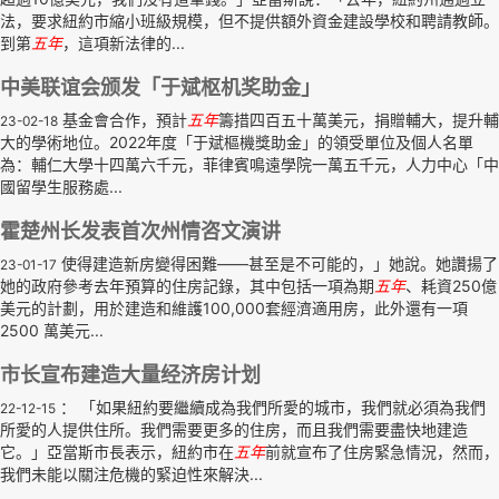
法，要求紐約市縮小班級規模，但不提供額外資金建設學校和聘請教師。
到第
五年
，這項新法律的...
中美联谊会颁发「于斌枢机奖助金」
基金會合作，預計
五年
籌措四百五十萬美元，捐贈輔大，提升輔
23-02-18
大的學術地位。2022年度「于斌樞機獎助金」的領受單位及個人名單
為：輔仁大學十四萬六千元，菲律賓鳴遠學院一萬五千元，人力中心「中
國留學生服務處...
霍楚州长发表首次州情咨文演讲
使得建造新房變得困難——甚至是不可能的，」她說。她讚揚了
23-01-17
她的政府參考去年預算的住房記錄，其中包括一項為期
五年
、耗資250億
美元的計劃，用於建造和維護100,000套經濟適用房，此外還有一項
2500 萬美元...
市长宣布建造大量经济房计划
： 「如果紐約要繼續成為我們所愛的城市，我們就必須為我們
22-12-15
所愛的人提供住所。我們需要更多的住房，而且我們需要盡快地建造
它。」亞當斯市長表示，紐約市在
五年
前就宣布了住房緊急情況，然而，
我們未能以關注危機的緊迫性來解決...