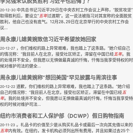
李克强未认脱贫胜利 习近平也后悔了？
中共总书记习近平29日在中央农村工作会议上声称，“脱贫攻坚”
20-12-30
取得胜利后，要设立“
五年
过渡期”。这一说法被指习对其宣称的全面脱贫
胜利，他自己也没有底气。12月28､29日在北京举行的中央农村工作会
议...
周永康儿媳黄婉致信习近平希望放她回家
，你们维权的路上异常艰难，我也踏上了这条路。”她介绍自己
20-12-27
的情况称：“我目前人在北京，接受社区矫正，滞留在中国已经
五年
。我
的处境并不安全，但我愿以无惧做最真诚的忏悔，忏悔当我享受特权的时
候对维护司法的健全...
周永康儿媳黄婉称“想回美国”罕见披露与周滨往事
道歉，你们维权的路上异常艰难，我也踏上了这条路。”她介绍
20-12-22
自己的情况称：“我目前人在北京，接受社区矫正，滞留在中国已经
五
年
。我的处境并不安全，但我愿以无惧做最真诚的忏悔，忏悔当我享受特
权的时候对维护司法...
纽约市消费者和工人保护部（DCWP）假日购物指南
。礼品卡的价值至少是从购买礼品卡或最后一次向其充值以来的
20-11-23
五年
内有效。在纽约，发卡机构必须列出所有费用，并且如果过去25个