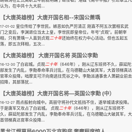
认为，在中共十九大前...
【大唐英雄榜】大唐开国名相--宋国公萧瑀
皇位传给了李世民。嫉恶如仇严厉清正 刚直不阿五次罢相玄武
17-01-02
门之变后，李渊退位当太上皇，李世民即皇帝位，年号“贞观”。前朝宰
相，只有萧瑀一人直到贞观
二十年
还始终在权力中心活动。但也五起五
落，即五次拜相，五次...
【大唐英雄榜】 大唐开国名将 英国公李勣
了白岩城。贞观
二十年
（646年），刚从辽东班师不久，薛延陀
16-12-30
部发生了内乱，李勣奉命率兵讨乱，在乌德鞬山大破其军，大首领梯真达
官率众投降，咄摩支可汗向南逃往荒谷之中。李勣派通事舍人萧嗣业前去
招降，其部落犹...
【大唐英雄榜】大唐开国名将—英国公李勣 (中）
雨点般射向城中。高丽守将孙代文抵挡不住，遂举城请求投降。
16-12-27
于是唐军又攻占了白岩城。 贞观
二十年
（646年），刚从辽东班师不
久，薛延陀部发生了内乱，李勣奉命率兵讨乱，在乌德鞬山大破其军，大
首领梯真达官率众投降...
黑龙江烟草局6000万北京购房 奢靡程度惊人