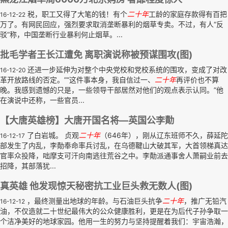
税，职工又得了大笔的钱！有个
二十年
工龄的家庭存款得有百把
16-12-22
万了。有网民回应，强烈要求取消垄断暴利的烟草专卖。不过，有人“反
驳”称，中国垄断行业暴利何止烟草。...
批毛学者王长江遭免 离职演说称被预谋围攻(图)
还进一步延伸为对整个中央党校和党校系统的围攻，变成了对改
16-12-20
革开放路线的否定。”“这件事本身，我自信过一、
二十年
再评价也不算
晚。我感到遗憾的只是，一些领导干部居然对他们的观点表示认同。”他
在演说中还称，一些官员...
【大唐英雄榜】大唐开国名将—英国公李勣
了白岩城。 贞观
二十年
（646年），刚从辽东班师不久，薛延陀
16-12-17
部发生了内乱，李勣奉命率兵讨乱，在乌德鞬山大破其军，大首领梯真达
官率众投降，咄摩支可汗向南逃往荒谷之中。李勣派通事舍人萧嗣业前去
招降，其部落犹...
真英雄 他发现惊天秘密抗工业巨头救无数人(图)
，最终测量出地球的年龄。与石油巨头抗争
二十年
，推广无铅汽
16-12-12
油，不仅造就二十世纪最伟大的公众健康胜利，更是在为后代子孙争取一
个洁净美好的地球家园。他用一生的努力与坚持提醒着我们：宇宙浩瀚，