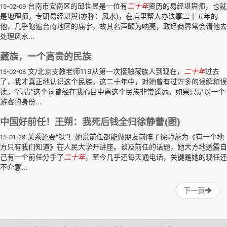
台南市安南区的邱世昱是一位有
二十年
资历的易经堪舆师，也就
15-02-09
是地理师，专研易经堪舆(亦称：风水)，在庙里帮人办法事二十五年的
他，几乎跑遍台南地区的庙宇，故其名声颇为响亮，政经商界常会请他去
处理风水...
藏族，一个高贵的民族
文/北京支教老师119从第一次接触藏族人到现在，
二十年
过去
15-02-08
了，我才真正地认识这个民族。这二十年中，对她曾有过许多的误解和误
读。“高贵”这个词曾经在我心目中离这个民族非常遥远。如果只是以一个
游客的身份...
中国好前任！王朔：我死后钱全归徐静蕾(图)
关系还要“铁”！她说前任都能做朋友前阵子徐静蕾为《有一个地
15-01-29
方只有我们知道》在人民大学开讲座。谈及前任的话题，她大方地透露自
己有一个前任分手了
二十年
，至今几乎还每天通电话，关键是她的现任还
不介意...
下一页