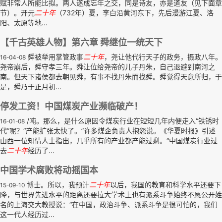
赋非常人所能比拟。两人遂成忘年之交，同是诗友，亦是道友（见下面章
节）。开元
二十年
（732年）夏，李白沿黄河东下，先后漫游江夏、洛
阳、太原等地...
【千古英雄人物】第六章 舜继位一统天下
舜被举用掌管政事
二十年
，尧让他代行天子的政务，摄政八年。
16-04-08
尧帝崩后，舜守孝三年。舜让位给尧帝的儿子丹朱，自己退避到南河之
南。但天下诸侯都去朝见舜，有事不找丹朱而找舜。舜觉得天意所归，于
是，舜乃于正月初...
停发工资！中国煤炭产业濒临破产！
/吨。那么，是什么原因令煤炭行业在短短几年内便走入“铁锈时
16-01-08
代”呢？“产能扩张太快了。”许多煤企负责人抱怨说。《华夏时报》引述
山西一位知情人士指出，几乎所有的产业都产能过剩。“中国煤炭行业过
去
二十年
经历了...
中国学术腐败将动摇国本
博士。所以，我预计
二十年
以后，我国的教育和科学水平还要下
15-09-10
降，与世界先进水平的距离还要拉大学术上也有派系斗争始终不愿公开姓
名的上海交大教授说：“在中国，政治斗争、派系斗争是很可怕的，我们
这一代人经历过...