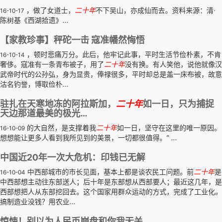
，做了女道士，
二十年
不下吴山，亦成仙而去。资料来源：清·
16-10-17
陈树基《西湖拾遗》...
【家教珍事】秤砣一击 寇准幡然悔悟
，顿时悲痛万分。此后，他牢记此事，平时生活节俭朴素，不肯
16-10-14
奢侈。寇准有一条青布被子，用了
二十年
没有换。有人笑他，说他就像汉
武帝时代的公孙弘，身为显贵，俸禄很多，平时却总是盖一床布被，故意
沽名钓誉，博取俭朴...
驻扎在天寒地冻的阿拉斯加，
二十年
如一日，只为捕捉
天边那道最美的极光…
的大自然，是支撑着我
二十年
如一日，坚守在这里的唯一原因。
16-10-09
想想能让更多人看到我所见到的美景，一切都很值得。” ...
中国近20年一次大危机：印钱已无解
中西部城市的市长见面，基本上都是谈农民工问题。前
二十年
是
16-10-04
中西部想主动往东部送人；后十年是东部想从西部要人；最近这几年，是
西部想把人从东部挖回去。这个国家用群众运动的方式，完成了工业化。
搞制造业没钱？用农业...
惊悚！别以为人民币崩盘和你我无关