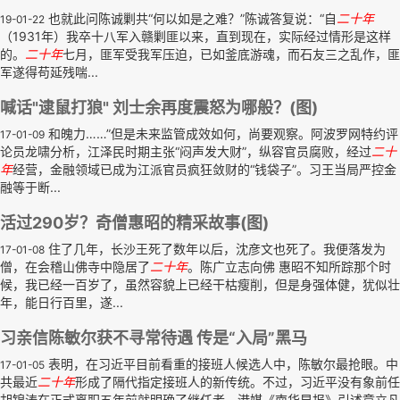
也就此问陈诚剿共“何以如是之难？”陈诚答复说：“自
二十年
19-01-22
（1931年）我卒十八军入赣剿匪以来，直到现在，实际经过情形是这样
的。
二十年
七月，匪军受我军压迫，已如釜底游魂，而石友三之乱作，匪
军遂得苟延残喘...
喊话"逮鼠打狼" 刘士余再度震怒为哪般？(图)
和魄力……”但是未来监管成效如何，尚要观察。阿波罗网特约评
17-01-09
论员龙啸分析，江泽民时期主张“闷声发大财”，纵容官员腐败，经过
二十
年
经营，金融领域已成为江派官员疯狂敛财的“钱袋子”。习王当局严控金
融等于断...
活过290岁？奇僧惠昭的精采故事(图)
住了几年，长沙王死了数年以后，沈彦文也死了。我便落发为
17-01-08
僧，在会稽山佛寺中隐居了
二十年
。陈广立志向佛 惠昭不知所踪那个时
候，我已经一百岁了，虽然容貌上已经干枯瘦削，但是身强体健，犹似壮
年，能日行百里，遂...
习亲信陈敏尔获不寻常待遇 传是“入局”黑马
表明，在习近平目前看重的接班人候选人中，陈敏尔最抢眼。中
17-01-05
共最近
二十年
形成了隔代指定接班人的新传统。不过，习近平没有象前任
胡锦涛在正式离职五年前就明确了继任者。港媒《南华早报》引述章立凡