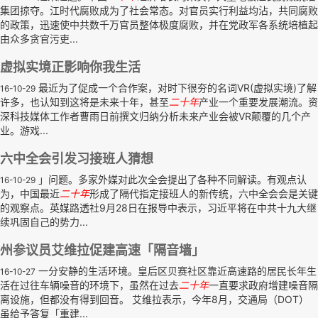
集团掠夺。江时代腐败成为了社会常态。对官员实行利益均沾，共同腐败
的政策，迅速使中共数千万官员整体极度腐败，并在党政军各系统培植起
由众多贪官污吏...
虚拟实境正影响你我生活
最近为了促成一个合作案，对时下很夯的名词VR(虚拟实境)了解
16-10-29
许多，也认知到这将是未来十年，甚至
二十年
产业一个重要发展潮流。资
深科技媒体工作者曹雨日前撰文归纳分析未来产业会被VR颠覆的几个产
业。游戏...
六中全会引发习接班人猜想
」问题。多家外媒对此次全会提出了各种不同解读。有观点认
16-10-29
为，中国最近
二十年
形成了隔代指定接班人的新传统，六中全会会是关键
的观察点。英媒路透社9月28日在报导中表示，习近平将在中共十九大继
续巩固自己的势力...
州参议员艾维拉促建高速「隔音墙」
一分安静的生活环境。皇后区贝赛社区靠近高速路的居民长年生
16-10-27
活在过往车辆噪音的环境下，虽然在过去
二十年
一直要求政府增建噪音隔
离设施，但都没有得到回音。 艾维拉表示，今年8月，交通局（DOT）
虽给予答复「重建...