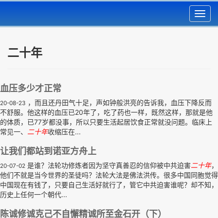
Toggl
navig
二十年
血压多少才正常
，而且还丹田气十足，声如钟般洪亮的告诉我，血压下降反而
20-08-23
不舒服。他这样的血压已20年了，吃了药也一样，既然这样，那就是他
的体质，已77岁都没事，所以只要生活起居饮食正常就没问题。临床上
常见一、
二十年
收缩压在...
让我们都站到诺亚方舟上
是谁？法轮功修炼者因为坚守真善忍的信仰被中共迫害
二十年
，
20-07-02
他们不就是当今世界的圣徒吗？法轮大法是佛法洪传。很多中国同胞觉得
中国现在有钱了，只要自己生活好就行了，管它中共迫害谁呢？却不知，
历史上任何一个朝代...
陈诚修诚克己不自懈精诚所至金石开（下）