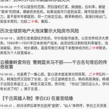
一个可以接受的范围，然后接机打滚，搞通胀，拉利率，都是
16-09-28
“美帝”的阴谋，爆破债务危机，如果说股市只是割韭菜，楼市就是杀猪
刀，虽不是年年都能割，但一刀肯定见血。粮草断绝的，直接扫地出门，
家底丰厚的，为奴
二十年
。重蹈...
历次全球房地产大泡沫警示大陆房市风险
，进而引发美国经济危机、华尔街股市崩溃，以至世界经济大萧
16-09-19
条。1986年～1991年日本房地产泡沫，由流动性过剩和低利率催生，泡
沫破裂，房价、地价暴跌，直接导致日本接下来整体经济的
二十年
衰退，
表现为个人财富缩水...
云横秦岭家何在 雪拥蓝关马不前——千古名句背后的传
奇故事
，也是费了一番心思。复以道术度迷津光阴荏苒，
二十年
后的一
16-09-05
天，韩湘忽然又回到了长安。这一日正是韩愈生日，韩府高朋满座，韩湘
子出现在寿诞之上。韩愈又喜又怒，责问他：「你出门游历这么久，学问
有长进了吗？」湘子言道...
【千古英雄人物】李白(3) 在皇宫结缘
，却对诗界后辈李白连用“星精”、“仙人”来称呼，李白之天资禀
16-09-01