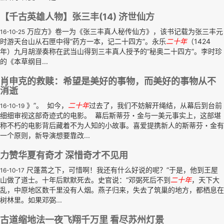
【千古英雄人物】张三丰(14) 济世仙方
万应方》卷一为《张三丰真人秘传仙方》，该书记载为张三丰元
16-10-25
时游天台山从石匣中得“药方一本，记二十四方”。永乐
二十年
（1424
年）九月胡濴奏称在武当山得到三丰真人授予的“秘奥二十四方”。李时珍
的《本草纲目...
肖申克的救赎：希望是美好的事物，而美好的事物从不
消逝
》”。 如今，
二十年
过去了，我们不妨解开绳结，从幕后到台前
16-10-19
细细审视这部奇迹式的电影。 幕后斯蒂芬・金与一美元事实上，这部堪
称不朽的电影背后藏着不为人知的小故事。喜爱提携新人的斯蒂芬・金有
一个原则，新导演想要靠改...
力赞华夏有奇才 深惜奇才不见用
尺蓬蒿之下，可惜啊！我还有什么好说的呢？”于是，他到王屋
16-10-17
山做了道士。十年后默默死去。史官说：“邓弼死后不到
二十年
，天下大
乱，中原地区数千里没有人烟。燕子归来，失去了筑巢的地方，都栖息在
树林里。如果邓弼...
古道缩地法一夜飞翔千万里 看尽苏州灯景