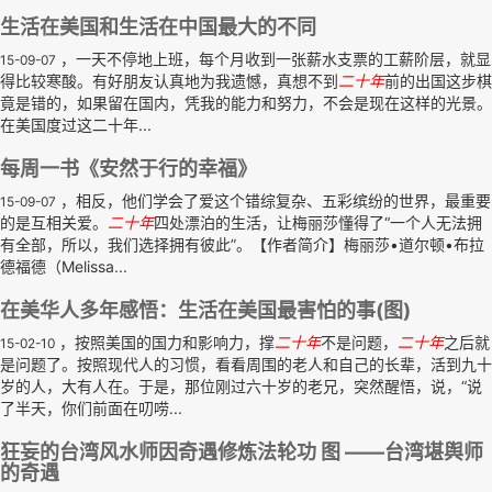
生活在美国和生活在中国最大的不同
，一天不停地上班，每个月收到一张薪水支票的工薪阶层，就显
15-09-07
得比较寒酸。有好朋友认真地为我遗憾，真想不到
二十年
前的出国这步棋
竟是错的，如果留在国内，凭我的能力和努力，不会是现在这样的光景。
在美国度过这二十年...
每周一书《安然于行的幸福》
，相反，他们学会了爱这个错综复杂、五彩缤纷的世界，最重要
15-09-07
的是互相关爱。
二十年
四处漂泊的生活，让梅丽莎懂得了“一个人无法拥
有全部，所以，我们选择拥有彼此”。【作者简介】梅丽莎•道尔顿•布拉
德福德（Melissa...
在美华人多年感悟：生活在美国最害怕的事(图)
，按照美国的国力和影响力，撑
二十年
不是问题，
二十年
之后就
15-02-10
是问题了。按照现代人的习惯，看看周围的老人和自己的长辈，活到九十
岁的人，大有人在。于是，那位刚过六十岁的老兄，突然醒悟，说，“说
了半天，你们前面在叨唠...
狂妄的台湾风水师因奇遇修炼法轮功 图 ——台湾堪舆师
的奇遇