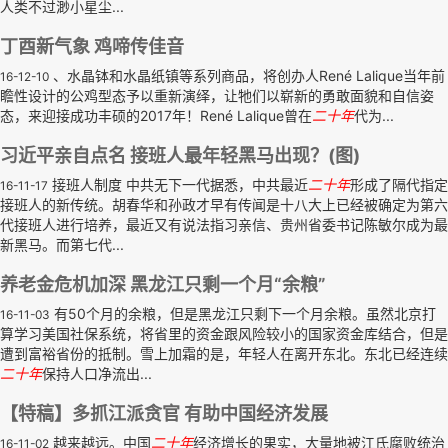
人类不过渺小星尘...
丁酉新气象 鸡啼传佳音
、水晶钵和水晶纸镇等系列商品，将创办人René Lalique当年前
16-12-10
瞻性设计的公鸡型态予以重新演绎，让牠们以崭新的勇敢面貌和自信姿
态，来迎接成功丰硕的2017年！René Lalique曾在
二十年
代为...
习近平亲自点名 接班人最年轻黑马出现？(图)
接班人制度 中共无下一代据悉，中共最近
二十年
形成了隔代指定
16-11-17
接班人的新传统。胡春华和孙政才早有传闻是十八大上已经被确定为第六
代接班人进行培养，最近又有说法指习亲信、贵州省委书记陈敏尔成为最
新黑马。而第七代...
养老金危机加深 黑龙江只剩一个月“余粮”
有50个月的余粮，但是黑龙江只剩下一个月余粮。虽然北京打
16-11-03
算学习美国社保系统，将省里的资金跟风险较小的国家资金库结合，但是
遭到富裕省份的抵制。雪上加霜的是，年轻人在离开东北。东北已经连续
二十年
保持人口净流出...
【特稿】多抓江派贪官 有助中国经济发展
越来越远。中国
二十年
经济增长的果实，大量地被江氏腐败统治
16-11-02