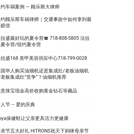
纽约车祸案例 — 顾乐斯大律师
纽约顾乐斯车祸律师｜交通事故中如何拿到最
高赔偿
拉盛最好玩的夏令营☎ 718-808-5805 法拉
盛夏令营/纽约夏令营
拉盛168 美甲美容供应中心718-799-0028
美国华人购买油烟机还是集成灶/老板油烟机
与老板集成灶“竞争”？油烟机推荐
如意珠宝现金高价收购黄金钻石等藏品
人节 – 爱的庆典
Joya保健鞋让父亲更具活力更健康
亲节五大好礼 HiTRONS祝天下妈咪母亲节