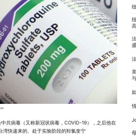
法
法
情
com
共病毒（又称新冠状病毒，COVID-19），之后他在
台湾快递来的、处于实验阶段的羟氯奎宁
母