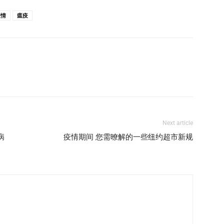
疫情
瘟疫
Next article
病
疫情期间 您需暸解的⼀些纽约超市新规