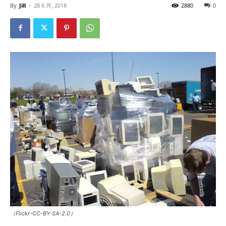
By
Jill
-
28 6 月, 2018
2880
0
（Flickr-CC-BY-SA-2.0）