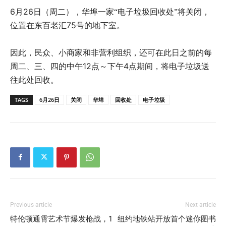
6
26
月
日（周二），华埠一家“电子垃圾回收处”将关闭，
75
位置在东百老汇
号的地下室。
因此，民众、小商家和非营利组织，还可在此日之前的每
12
4
周二、三、四的中午
点～下午
点期间，将电子垃圾送
往此处回收。
TAGS
6月26日
关闭
华埠
回收处
电子垃圾
Previous article
Next article
特伦顿通霄艺术节爆发枪战，1
纽约地铁站开放首个迷你图书