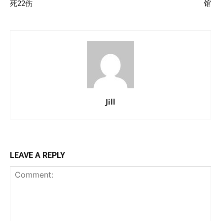
死22伤
馆
Jill
LEAVE A REPLY