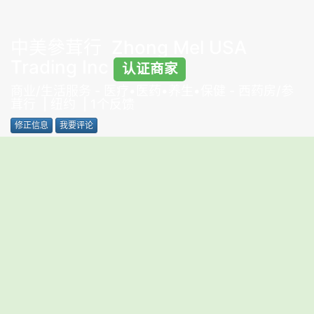
中美參茸行 Zhong Mel USA
Trading Inc
认证商家
商业/生活服务
-
医疗•医药•养生•保健
-
西药房/参
茸行
| 纽约 | 1个反馈
修正信息
我要评论